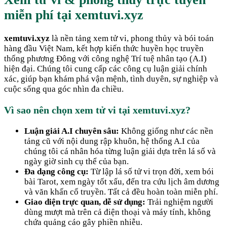
miễn phí tại xemtuvi.xyz
xemtuvi.xyz
là nền tảng xem tử vi, phong thủy và bói toán
hàng đầu Việt Nam, kết hợp kiến thức huyền học truyền
thống phương Đông với công nghệ Trí tuệ nhân tạo (A.I)
hiện đại. Chúng tôi cung cấp các công cụ luận giải chính
xác, giúp bạn khám phá vận mệnh, tình duyên, sự nghiệp và
cuộc sống qua góc nhìn đa chiều.
Vì sao nên chọn xem tử vi tại xemtuvi.xyz?
Luận giải A.I chuyên sâu:
Không giống như các nền
tảng cũ với nội dung rập khuôn, hệ thống A.I của
chúng tôi cá nhân hóa từng luận giải dựa trên lá số và
ngày giờ sinh cụ thể của bạn.
Đa dạng công cụ:
Từ lập lá số tử vi trọn đời, xem bói
bài Tarot, xem ngày tốt xấu, đến tra cứu lịch âm dương
và văn khấn cổ truyền. Tất cả đều hoàn toàn miễn phí.
Giao diện trực quan, dễ sử dụng:
Trải nghiệm người
dùng mượt mà trên cả điện thoại và máy tính, không
chứa quảng cáo gây phiền nhiễu.