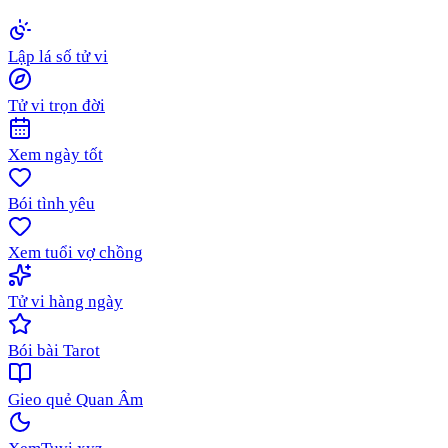
Lập lá số tử vi
Tử vi trọn đời
Xem ngày tốt
Bói tình yêu
Xem tuổi vợ chồng
Tử vi hàng ngày
Bói bài Tarot
Gieo quẻ Quan Âm