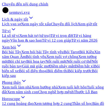
Chuyển đến nội dung chính
xemtuvi.xyz
Lịch & ngày tốt
Lịch vạn sự
Xem ngày tốt xấu
Chuyển đổi lịch
Xem giờ tốt
Tử vi
Lá số tử vi
Xem bát tự (tứ trụ)
Tử vi trọn đời
Tử vi hàng
ngày
Vận hạn & sao hạn
Tử vi 12 con giáp
Tử vi năm 2026
Xem bói
Bói bài Tây
Xem bói bài Tây tình yêu
Bói Tarot
Bói Kiều
Xin
xăm Quan Âm
Bói tình yêu
Xem tuổi vợ chồng
Xem tướng
mặt
Bói chỉ tay
Bói hoa tay
Nốt ruồi mặt
Nốt ruồi cơ thể
Nốt
ruồi bàn tay
Giải mã giấc mơ
Điềm nháy mắt
Điềm hắt xì
Bói
biển số xe
Bói số điện thoại
Bói điểm thi
Bói kiếp trước
Bói
kiếp sau
Phong thủy
Xem tuổi làm nhà
Xem hướng nhà
Xem tuổi kết hôn
Tuổi xông
đất
Xem năm sinh con
Chọn nghề hợp mệnh
Thước Lỗ Ban
Horoscope
12 cung hoàng đạo
Xem tương hợp 2 cung
Thần số học
Bản đồ