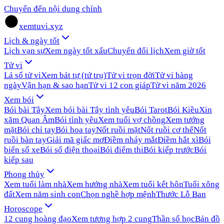
Chuyển đến nội dung chính
xemtuvi.xyz
Lịch & ngày tốt
Lịch vạn sự
Xem ngày tốt xấu
Chuyển đổi lịch
Xem giờ tốt
Tử vi
Lá số tử vi
Xem bát tự (tứ trụ)
Tử vi trọn đời
Tử vi hàng
ngày
Vận hạn & sao hạn
Tử vi 12 con giáp
Tử vi năm 2026
Xem bói
Bói bài Tây
Xem bói bài Tây tình yêu
Bói Tarot
Bói Kiều
Xin
xăm Quan Âm
Bói tình yêu
Xem tuổi vợ chồng
Xem tướng
mặt
Bói chỉ tay
Bói hoa tay
Nốt ruồi mặt
Nốt ruồi cơ thể
Nốt
ruồi bàn tay
Giải mã giấc mơ
Điềm nháy mắt
Điềm hắt xì
Bói
biển số xe
Bói số điện thoại
Bói điểm thi
Bói kiếp trước
Bói
kiếp sau
Phong thủy
Xem tuổi làm nhà
Xem hướng nhà
Xem tuổi kết hôn
Tuổi xông
đất
Xem năm sinh con
Chọn nghề hợp mệnh
Thước Lỗ Ban
Horoscope
12 cung hoàng đạo
Xem tương hợp 2 cung
Thần số học
Bản đồ