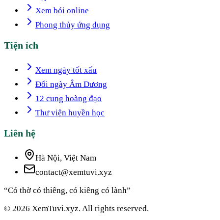
Xem bói online
Phong thủy ứng dụng
Tiện ích
Xem ngày tốt xấu
Đổi ngày Âm Dương
12 cung hoàng đạo
Thư viện huyền học
Liên hệ
Hà Nội, Việt Nam
contact@xemtuvi.xyz
“Có thờ có thiêng, có kiêng có lành”
© 2026 XemTuvi.xyz. All rights reserved.