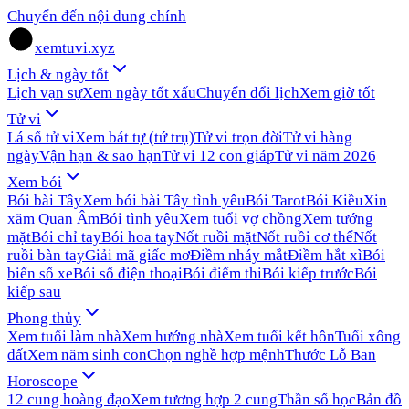
Chuyển đến nội dung chính
xemtuvi.xyz
Lịch & ngày tốt
Lịch vạn sự
Xem ngày tốt xấu
Chuyển đổi lịch
Xem giờ tốt
Tử vi
Lá số tử vi
Xem bát tự (tứ trụ)
Tử vi trọn đời
Tử vi hàng
ngày
Vận hạn & sao hạn
Tử vi 12 con giáp
Tử vi năm 2026
Xem bói
Bói bài Tây
Xem bói bài Tây tình yêu
Bói Tarot
Bói Kiều
Xin
xăm Quan Âm
Bói tình yêu
Xem tuổi vợ chồng
Xem tướng
mặt
Bói chỉ tay
Bói hoa tay
Nốt ruồi mặt
Nốt ruồi cơ thể
Nốt
ruồi bàn tay
Giải mã giấc mơ
Điềm nháy mắt
Điềm hắt xì
Bói
biển số xe
Bói số điện thoại
Bói điểm thi
Bói kiếp trước
Bói
kiếp sau
Phong thủy
Xem tuổi làm nhà
Xem hướng nhà
Xem tuổi kết hôn
Tuổi xông
đất
Xem năm sinh con
Chọn nghề hợp mệnh
Thước Lỗ Ban
Horoscope
12 cung hoàng đạo
Xem tương hợp 2 cung
Thần số học
Bản đồ