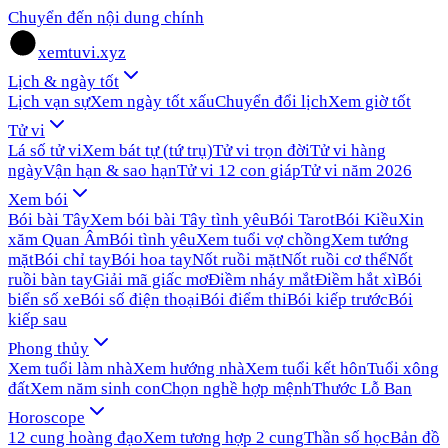
Chuyển đến nội dung chính
xemtuvi.xyz
Lịch & ngày tốt
Lịch vạn sự
Xem ngày tốt xấu
Chuyển đổi lịch
Xem giờ tốt
Tử vi
Lá số tử vi
Xem bát tự (tứ trụ)
Tử vi trọn đời
Tử vi hàng
ngày
Vận hạn & sao hạn
Tử vi 12 con giáp
Tử vi năm 2026
Xem bói
Bói bài Tây
Xem bói bài Tây tình yêu
Bói Tarot
Bói Kiều
Xin
xăm Quan Âm
Bói tình yêu
Xem tuổi vợ chồng
Xem tướng
mặt
Bói chỉ tay
Bói hoa tay
Nốt ruồi mặt
Nốt ruồi cơ thể
Nốt
ruồi bàn tay
Giải mã giấc mơ
Điềm nháy mắt
Điềm hắt xì
Bói
biển số xe
Bói số điện thoại
Bói điểm thi
Bói kiếp trước
Bói
kiếp sau
Phong thủy
Xem tuổi làm nhà
Xem hướng nhà
Xem tuổi kết hôn
Tuổi xông
đất
Xem năm sinh con
Chọn nghề hợp mệnh
Thước Lỗ Ban
Horoscope
12 cung hoàng đạo
Xem tương hợp 2 cung
Thần số học
Bản đồ