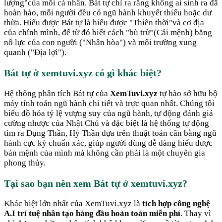
lượng"của mỗi cá nhân. Bát tự chỉ ra rằng không ai sinh ra đã
hoàn hảo, mỗi người đều có ngũ hành khuyết thiếu hoặc dư
thừa. Hiểu được Bát tự là hiểu được "Thiên thời"và cơ địa
của chính mình, để từ đó biết cách "bù trừ"(Cải mệnh) bằng
nỗ lực của con người ("Nhân hòa") và môi trường xung
quanh ("Địa lợi").
Bát tự ở xemtuvi.xyz có gì khác biệt?
Hệ thống phân tích Bát tự của
XemTuvi.xyz
tự hào sở hữu bộ
máy tính toán ngũ hành chi tiết và trực quan nhất. Chúng tôi
biểu đồ hóa tỷ lệ vượng suy của ngũ hành, tự động đánh giá
cường nhược của Nhật Chủ và đặc biệt là hệ thống tự động
tìm ra Dụng Thần, Hỷ Thần dựa trên thuật toán cân bằng ngũ
hành cực kỳ chuẩn xác, giúp người dùng dễ dàng hiểu được
bản mệnh của mình mà không cần phải là một chuyên gia
phong thủy.
Tại sao bạn nên xem Bát tự ở xemtuvi.xyz?
Khác biệt lớn nhất của XemTuvi.xyz là
tích hợp công nghệ
A.I trí tuệ nhân tạo hàng đầu hoàn toàn miễn phí
. Thay vì