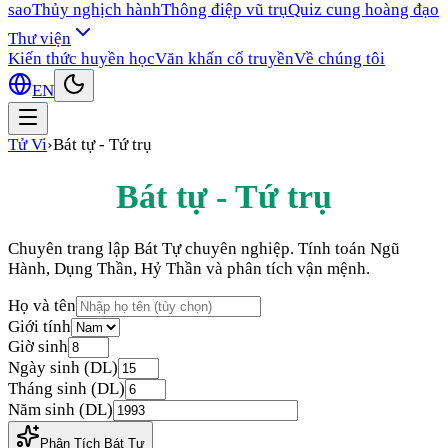
sao
Thủy nghịch hành
Thông điệp vũ trụ
Quiz cung hoàng đạo
Thư viện
Kiến thức huyền học
Văn khấn cổ truyền
Về chúng tôi
EN
Tử Vi
›
Bát tự - Tứ trụ
Bát tự - Tứ trụ
Chuyên trang lập Bát Tự chuyên nghiệp. Tính toán Ngũ
Hành, Dụng Thần, Hỷ Thần và phân tích vận mệnh.
Họ và tên
Giới tính
Giờ sinh
Ngày sinh (DL)
Tháng sinh (DL)
Năm sinh (DL)
Phân Tích Bát Tự