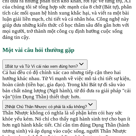
chỉ đưa ra những phân tích khô khan, rời rạc về từng trụ, A.I
của chúng tôi sẽ tổng hợp sức mạnh của 8 chữ (Bát tự), phân
tích các mối quan hệ hình xung khắc hại, và viết ra một bài
luận giải liền mạch, chi tiết và cá nhân hóa. Công nghệ này
giúp đưa những kiến thức cổ học thâm sâu đến gần hơn với
mọi người, trở thành một công cụ định hướng cuộc sống
đáng tin cậy.
Một vài câu hỏi thường gặp
1
Bát tự và Tử Vi cái nào xem đúng hơn?
Cả hai đều có độ chính xác cao nhưng tiếp cận theo hai
hướng khác nhau. Tử Vi mạnh về việc mô tả chi tiết sự kiện,
hoàn cảnh (tiền bạc, gia đạo). Trong khi Bát tự đi sâu vào
bản chất năng lượng (Ngũ hành), từ đó đưa ra giải pháp "cải
vận"(tìm Dụng Thần) thiết thực hơn.
2
Nhật Chủ Thân Nhược có phải là xấu không?
Thân Nhược không có nghĩa là số phận kém cỏi hay sức
khỏe yếu kém. Nó chỉ cho thấy ngũ hành sinh trợ cho bạn ít
hơn ngũ hành khắc tiết. Chỉ cần tìm đúng Dụng Thần (hành
tương sinh) và áp dụng vào cuộc sống, người Thân Nhược