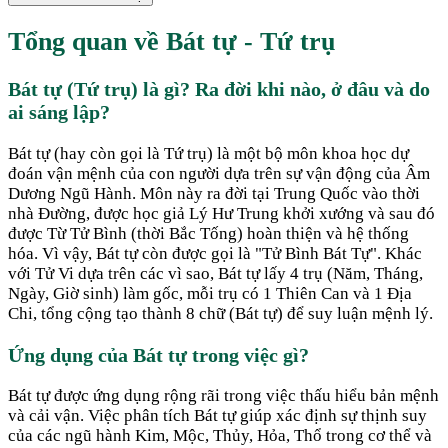
Tổng quan về Bát tự - Tứ trụ
Bát tự (Tứ trụ) là gì? Ra đời khi nào, ở đâu và do
ai sáng lập?
Bát tự (hay còn gọi là Tứ trụ) là một bộ môn khoa học dự
đoán vận mệnh của con người dựa trên sự vận động của Âm
Dương Ngũ Hành. Môn này ra đời tại Trung Quốc vào thời
nhà Đường, được học giả Lý Hư Trung khởi xướng và sau đó
được Từ Tử Bình (thời Bắc Tống) hoàn thiện và hệ thống
hóa. Vì vậy, Bát tự còn được gọi là "Tử Bình Bát Tự". Khác
với Tử Vi dựa trên các vì sao, Bát tự lấy 4 trụ (Năm, Tháng,
Ngày, Giờ sinh) làm gốc, mỗi trụ có 1 Thiên Can và 1 Địa
Chi, tổng cộng tạo thành 8 chữ (Bát tự) để suy luận mệnh lý.
Ứng dụng của Bát tự trong việc gì?
Bát tự được ứng dụng rộng rãi trong việc thấu hiểu bản mệnh
và cải vận. Việc phân tích Bát tự giúp xác định sự thịnh suy
của các ngũ hành Kim, Mộc, Thủy, Hỏa, Thổ trong cơ thể và