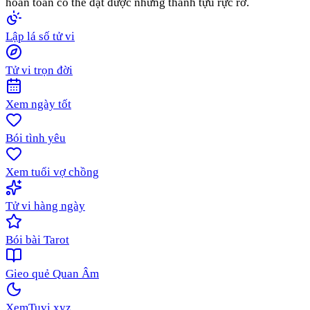
hoàn toàn có thể đạt được những thành tựu rực rỡ.
Lập lá số tử vi
Tử vi trọn đời
Xem ngày tốt
Bói tình yêu
Xem tuổi vợ chồng
Tử vi hàng ngày
Bói bài Tarot
Gieo quẻ Quan Âm
XemTuvi
.xyz