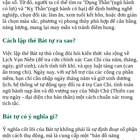
vận số. Từ đó, người ta có thể tìm ra "Dụng Thần"(ngũ hành
có lợi) và "Kỵ Thần"(ngũ hành có hại) để định hướng nghề
nghiệp, chọn đối tác làm ăn, xem tuổi kết hôn, hoặc đơn giản
là chọn màu sắc, phương vị phong thủy phù hợp để cân bằng
năng lượng, mang lại may mắn và tránh điềm hung.
Cách lập thẻ Bát tự ra sao?
Việc lập thẻ Bát tự thủ công đòi hỏi kiến thức sâu rộng về
Lịch Vạn Niên (để tra cứu chính xác Can Chi của năm, tháng,
ngày, giờ sinh), cách tính tiết khí, và quy luật tàng can (can
ẩn trong chi). Ngày nay, với sự hỗ trợ của các công cụ phần
mềm, bạn chỉ cần nhập ngày tháng năm và giờ sinh dương
lịch, hệ thống sẽ tự động quy đổi ra 4 trụ Can Chi, tính toán
ngũ hành nạp âm và độ vượng suy của Nhật Chủ (Thiên can
trụ ngày - đại diện cho bản thân) một cách chuẩn xác trong
tích tắc.
Bát tự có ý nghĩa gì?
Ý nghĩa cốt lõi của Bát tự không phải là sự định đoạt số phận
một cách thụ động, mà là cung cấp một "bản đồ năng