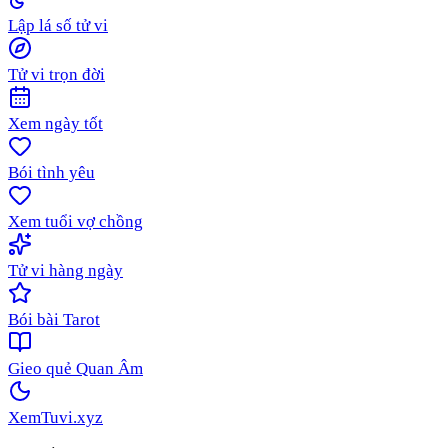
Lập lá số tử vi
Tử vi trọn đời
Xem ngày tốt
Bói tình yêu
Xem tuổi vợ chồng
Tử vi hàng ngày
Bói bài Tarot
Gieo quẻ Quan Âm
XemTuvi
.xyz