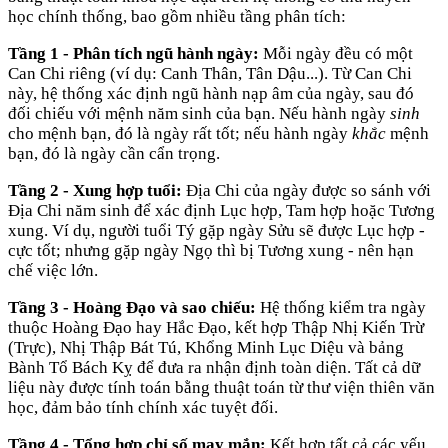
học chính thống, bao gồm nhiều tầng phân tích:
Tầng 1 - Phân tích ngũ hành ngày:
Mỗi ngày đều có một
Can Chi riêng (ví dụ: Canh Thân, Tân Dậu...). Từ Can Chi
này, hệ thống xác định ngũ hành nạp âm của ngày, sau đó
đối chiếu với mệnh năm sinh của bạn. Nếu hành ngày
sinh
cho mệnh bạn, đó là ngày rất tốt; nếu hành ngày
khắc
mệnh
bạn, đó là ngày cần cẩn trọng.
Tầng 2 - Xung hợp tuổi:
Địa Chi của ngày được so sánh với
Địa Chi năm sinh để xác định Lục hợp, Tam hợp hoặc Tương
xung. Ví dụ, người tuổi Tý gặp ngày Sửu sẽ được Lục hợp -
cực tốt; nhưng gặp ngày Ngọ thì bị Tương xung - nên hạn
chế việc lớn.
Tầng 3 - Hoàng Đạo và sao chiếu:
Hệ thống kiểm tra ngày
thuộc Hoàng Đạo hay Hắc Đạo, kết hợp Thập Nhị Kiến Trừ
(Trực), Nhị Thập Bát Tú, Khổng Minh Lục Diệu và bảng
Bành Tổ Bách Kỵ để đưa ra nhận định toàn diện. Tất cả dữ
liệu này được tính toán bằng thuật toán từ thư viện thiên văn
học, đảm bảo tính chính xác tuyệt đối.
Tầng 4 - Tổng hợp chỉ số may mắn:
Kết hợp tất cả các yếu