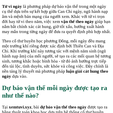
Tử vi ngày
là phương pháp dự báo vận thế trong một ngày
cụ thể dựa trên sự kết hợp giữa Can Chi ngày, ngũ hành nạp
âm và mệnh bản mạng của người xem. Khác với tử vi trọn
đời hay tử vi theo năm, việc xem
vận thế theo ngày
giúp bạn
nắm bắt chính xác cát hung, giờ tốt xấu, hướng xuất hành
may mắn trong từng ngày để đưa ra quyết định phù hợp nhất.
Theo cổ thư huyền học phương Đông, mỗi ngày đều mang
một trường khí riêng được xác định bởi Thiên Can và Địa
Chi. Khi trường khí này tương tác với mệnh năm sinh (ngũ
hành nạp âm) của mỗi người, sẽ tạo ra các mối quan hệ tương
sinh, tương khắc hoặc bình hòa - từ đó ảnh hưởng trực tiếp
đến tài lộc, tình duyên, sức khỏe và công việc. Đây chính là
nền tảng lý thuyết mà phương pháp
luận giải cát hung theo
ngày
dựa vào.
Dự báo vận thế mỗi ngày được tạo ra
như thế nào?
Tại
xemtuvi.xyz
, bài
dự báo vận thế theo ngày
được tạo ra
bằng thuật toán khoa học dựa trên hệ thống cổ thư huyền