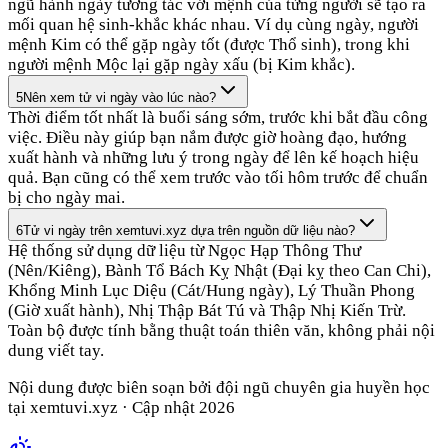
ngũ hành ngày tương tác với mệnh của từng người sẽ tạo ra
mối quan hệ sinh-khắc khác nhau. Ví dụ cùng ngày, người
mệnh Kim có thể gặp ngày tốt (được Thổ sinh), trong khi
người mệnh Mộc lại gặp ngày xấu (bị Kim khắc).
5
Nên xem tử vi ngày vào lúc nào?
Thời điểm tốt nhất là buổi sáng sớm, trước khi bắt đầu công
việc. Điều này giúp bạn nắm được giờ hoàng đạo, hướng
xuất hành và những lưu ý trong ngày để lên kế hoạch hiệu
quả. Bạn cũng có thể xem trước vào tối hôm trước để chuẩn
bị cho ngày mai.
6
Tử vi ngày trên xemtuvi.xyz dựa trên nguồn dữ liệu nào?
Hệ thống sử dụng dữ liệu từ Ngọc Hạp Thông Thư
(Nên/Kiêng), Bành Tổ Bách Kỵ Nhật (Đại kỵ theo Can Chi),
Khổng Minh Lục Diệu (Cát/Hung ngày), Lý Thuần Phong
(Giờ xuất hành), Nhị Thập Bát Tú và Thập Nhị Kiến Trừ.
Toàn bộ được tính bằng thuật toán thiên văn, không phải nội
dung viết tay.
Nội dung được biên soạn bởi đội ngũ chuyên gia huyền học
tại xemtuvi.xyz · Cập nhật 2026