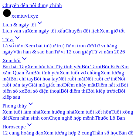
Chuyển đến nội dung chính
xemtuvi.xyz
Lịch & ngày tốt
Lịch vạn sự
Xem ngày tốt xấu
Chuyển đổi lịch
Xem giờ tốt
Tử vi
Lá số tử vi
Xem bát tự (tứ trụ)
Tử vi trọn đời
Tử vi hàng
ngày
Vận hạn & sao hạn
Tử vi 12 con giáp
Tử vi năm 2026
Xem bói
Bói bài Tây
Xem bói bài Tây tình yêu
Bói Tarot
Bói Kiều
Xin
xăm Quan Âm
Bói tình yêu
Xem tuổi vợ chồng
Xem tướng
mặt
Bói chỉ tay
Bói hoa tay
Nốt ruồi mặt
Nốt ruồi cơ thể
Nốt
ruồi bàn tay
Giải mã giấc mơ
Điềm nháy mắt
Điềm hắt xì
Bói
biển số xe
Bói số điện thoại
Bói điểm thi
Bói kiếp trước
Bói
kiếp sau
Phong thủy
Xem tuổi làm nhà
Xem hướng nhà
Xem tuổi kết hôn
Tuổi xông
đất
Xem năm sinh con
Chọn nghề hợp mệnh
Thước Lỗ Ban
Horoscope
12 cung hoàng đạo
Xem tương hợp 2 cung
Thần số học
Bản đồ