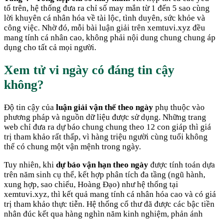
tố trên, hệ thống đưa ra chỉ số may mắn từ 1 đến 5 sao cùng
lời khuyên cá nhân hóa về tài lộc, tình duyên, sức khỏe và
công việc. Nhờ đó, mỗi bài luận giải trên xemtuvi.xyz đều
mang tính cá nhân cao, không phải nội dung chung chung áp
dụng cho tất cả mọi người.
Xem tử vi ngày có đáng tin cậy
không?
Độ tin cậy của
luận giải vận thế theo ngày
phụ thuộc vào
phương pháp và nguồn dữ liệu được sử dụng. Những trang
web chỉ đưa ra dự báo chung chung theo 12 con giáp thì giá
trị tham khảo rất thấp, vì hàng triệu người cùng tuổi không
thể có chung một vận mệnh trong ngày.
Tuy nhiên, khi
dự báo vận hạn theo ngày
được tính toán dựa
trên năm sinh cụ thể, kết hợp phân tích đa tầng (ngũ hành,
xung hợp, sao chiếu, Hoàng Đạo) như hệ thống tại
xemtuvi.xyz, thì kết quả mang tính cá nhân hóa cao và có giá
trị tham khảo thực tiễn. Hệ thống cổ thư đã được các bậc tiền
nhân đúc kết qua hàng nghìn năm kinh nghiệm, phản ánh