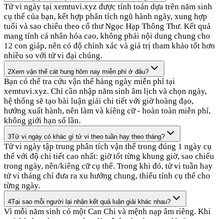
Tử vi ngày tại xemtuvi.xyz được tính toán dựa trên năm sinh
cụ thể của bạn, kết hợp phân tích ngũ hành ngày, xung hợp
tuổi và sao chiếu theo cổ thư Ngọc Hạp Thông Thư. Kết quả
mang tính cá nhân hóa cao, không phải nội dung chung cho
12 con giáp, nên có độ chính xác và giá trị tham khảo tốt hơn
nhiều so với tử vi đại chúng.
2
Xem vận thế cát hung hôm nay miễn phí ở đâu?
Bạn có thể tra cứu vận thế hàng ngày miễn phí tại
xemtuvi.xyz. Chỉ cần nhập năm sinh âm lịch và chọn ngày,
hệ thống sẽ tạo bài luận giải chi tiết với giờ hoàng đạo,
hướng xuất hành, nên làm và kiêng cữ - hoàn toàn miễn phí,
không giới hạn số lần.
3
Tử vi ngày có khác gì tử vi theo tuần hay theo tháng?
Tử vi ngày tập trung phân tích vận thế trong đúng 1 ngày cụ
thể với độ chi tiết cao nhất: giờ tốt từng khung giờ, sao chiếu
trong ngày, nên/kiêng cữ cụ thể. Trong khi đó, tử vi tuần hay
tử vi tháng chỉ đưa ra xu hướng chung, thiếu tính cụ thể cho
từng ngày.
4
Tại sao mỗi người lại nhận kết quả luận giải khác nhau?
Vì mỗi năm sinh có một Can Chi và mệnh nạp âm riêng. Khi