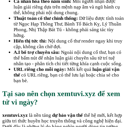
Cá nhân hóa theo năm sinh:
Mỗi người nhận được
luận giải riêng dựa trên mệnh nạp âm và ngũ hành cụ
thể, không phải nội dung chung.
Thuật toán cổ thư chính thống:
Dữ liệu được tính toán
từ Ngọc Hạp Thông Thư, Bành Tổ Bách Kỵ, Lý Thuần
Phong, Nhị Thập Bát Tú - không phải sáng tác tùy
hứng.
Hiển thị tức thì:
Nội dung cổ thư render ngay khi truy
cập, không cần chờ đợi.
A.I bổ trợ chuyên sâu:
Ngoài nội dung cổ thư, bạn có
thể bấm nút để nhận luận giải chuyên sâu từ trí tuệ
nhân tạo - phân tích chi tiết từng khía cạnh cuộc sống.
URL riêng cho mỗi ngày:
Mỗi kết quả
luận giải vận
thế
có URL riêng, bạn có thể lưu lại hoặc chia sẻ cho
bạn bè.
Tại sao nên chọn xemtuvi.xyz để xem
tử vi ngày?
xemtuvi.xyz
là nền tảng
dự báo vận thế
thế hệ mới, kết hợp
giữa tri thức huyền học truyền thống và công nghệ hiện đại.
Dưới đây là những lý do hàng nghìn người dùng tin tưởng