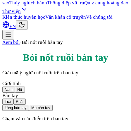
sao
Thủy nghịch hành
Thông điệp vũ trụ
Quiz cung hoàng đạo
Thư viện
Kiến thức huyền học
Văn khấn cổ truyền
Về chúng tôi
EN
Xem bói
›
Bói nốt ruồi bàn tay
Bói nốt ruồi bàn tay
Giải mã ý nghĩa nốt ruồi trên bàn tay.
Giới tính
Nam
Nữ
Bàn tay
Trái
Phải
Lòng bàn tay
Mu bàn tay
Chạm vào các điểm trên bàn tay