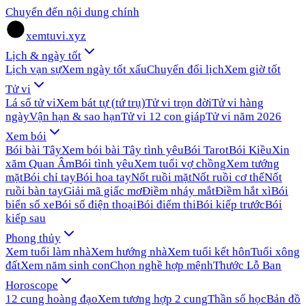
Chuyển đến nội dung chính
xemtuvi.xyz
Lịch & ngày tốt
Lịch vạn sự
Xem ngày tốt xấu
Chuyển đổi lịch
Xem giờ tốt
Tử vi
Lá số tử vi
Xem bát tự (tứ trụ)
Tử vi trọn đời
Tử vi hàng
ngày
Vận hạn & sao hạn
Tử vi 12 con giáp
Tử vi năm 2026
Xem bói
Bói bài Tây
Xem bói bài Tây tình yêu
Bói Tarot
Bói Kiều
Xin
xăm Quan Âm
Bói tình yêu
Xem tuổi vợ chồng
Xem tướng
mặt
Bói chỉ tay
Bói hoa tay
Nốt ruồi mặt
Nốt ruồi cơ thể
Nốt
ruồi bàn tay
Giải mã giấc mơ
Điềm nháy mắt
Điềm hắt xì
Bói
biển số xe
Bói số điện thoại
Bói điểm thi
Bói kiếp trước
Bói
kiếp sau
Phong thủy
Xem tuổi làm nhà
Xem hướng nhà
Xem tuổi kết hôn
Tuổi xông
đất
Xem năm sinh con
Chọn nghề hợp mệnh
Thước Lỗ Ban
Horoscope
12 cung hoàng đạo
Xem tương hợp 2 cung
Thần số học
Bản đồ