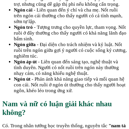
trợ, nhưng cũng dễ gặp thị phi nếu không cẩn trọng.
Ngón cái
- Liên quan đến ý chí và cha mẹ. Nốt ruồi
trên ngón cái thường cho thấy người có cá tính mạnh,
sớm tự lập.
Ngón trỏ
- Tượng trưng cho quyền lực, tham vọng. Nốt
ruồi ở đây thường cho thấy người có khả năng lãnh đạo
bẩm sinh.
Ngón giữa
- Đại diện cho trách nhiệm và kỷ luật. Nốt
ruồi trên ngón giữa gợi ý người có cuộc sống kỷ cương,
nghiêm túc.
Ngón áp út
- Liên quan đến sáng tạo, nghệ thuật và
tình duyên. Người có nốt ruồi trên ngón này thường
nhạy cảm, có năng khiếu nghệ thuật.
Ngón út
- Phản ánh khả năng giao tiếp và mối quan hệ
con cái. Nốt ruồi ở ngón út thường cho thấy người hoạt
ngôn, khéo léo trong ứng xử.
Nam và nữ có luận giải khác nhau
không?
Có. Trong nhân tướng học truyền thống, nguyên tắc
"nam tả