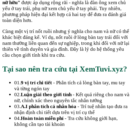
nữ hữu"
được áp dụng rộng rãi - nghĩa là đàn ông xem chủ
yếu ở tay trái, phụ nữ xem chủ yếu ở tay phải. Tuy nhiên,
phương pháp hiện đại kết hợp cả hai tay để đưa ra đánh giá
toàn diện hơn.
Cùng một vị trí nốt ruồi nhưng ý nghĩa cho nam và nữ có thể
khác biệt đáng kể. Ví dụ, nốt ruồi ở lòng bàn tay trái đối với
nam thường liên quan đến sự nghiệp, trong khi đối với nữ lại
thiên về tình duyên và gia đình. Đây là lý do hệ thống yêu
cầu chọn giới tính khi tra cứu.
Tại sao nên tra cứu tại XemTuvi.xyz?
01.
9 vị trí chi tiết
- Phân tích cả lòng bàn tay, mu tay
và từng ngón tay
02.
Luận giải theo giới tính
- Kết quả riêng cho nam và
nữ, chính xác theo nguyên tắc nhân tướng
03.
A.I phân tích cá nhân hóa
- Trí tuệ nhân tạo đưa ra
nhận định chi tiết dựa trên vị trí cụ thể
04.
Hoàn toàn miễn phí
- Tra cứu không giới hạn,
không cần tạo tài khoản