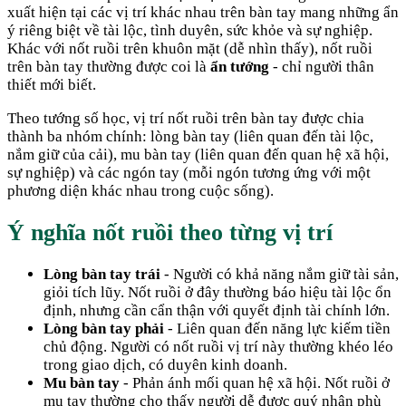
xuất hiện tại các vị trí khác nhau trên bàn tay mang những ẩn
ý riêng biệt về tài lộc, tình duyên, sức khỏe và sự nghiệp.
Khác với nốt ruồi trên khuôn mặt (dễ nhìn thấy), nốt ruồi
trên bàn tay thường được coi là
ẩn tướng
- chỉ người thân
thiết mới biết.
Theo tướng số học, vị trí nốt ruồi trên bàn tay được chia
thành ba nhóm chính: lòng bàn tay (liên quan đến tài lộc,
nắm giữ của cải), mu bàn tay (liên quan đến quan hệ xã hội,
sự nghiệp) và các ngón tay (mỗi ngón tương ứng với một
phương diện khác nhau trong cuộc sống).
Ý nghĩa nốt ruồi theo từng vị trí
Lòng bàn tay trái
- Người có khả năng nắm giữ tài sản,
giỏi tích lũy. Nốt ruồi ở đây thường báo hiệu tài lộc ổn
định, nhưng cần cẩn thận với quyết định tài chính lớn.
Lòng bàn tay phải
- Liên quan đến năng lực kiếm tiền
chủ động. Người có nốt ruồi vị trí này thường khéo léo
trong giao dịch, có duyên kinh doanh.
Mu bàn tay
- Phản ánh mối quan hệ xã hội. Nốt ruồi ở
mu tay thường cho thấy người dễ được quý nhân phù