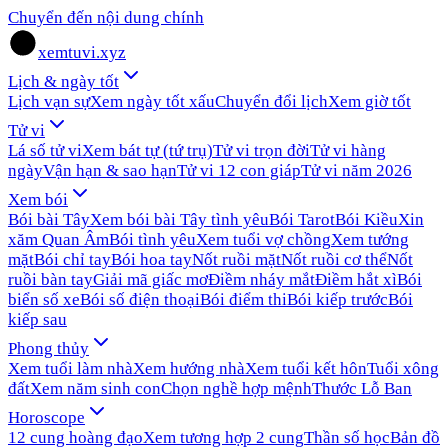
Chuyển đến nội dung chính
xemtuvi.xyz
Lịch & ngày tốt
Lịch vạn sự
Xem ngày tốt xấu
Chuyển đổi lịch
Xem giờ tốt
Tử vi
Lá số tử vi
Xem bát tự (tứ trụ)
Tử vi trọn đời
Tử vi hàng
ngày
Vận hạn & sao hạn
Tử vi 12 con giáp
Tử vi năm 2026
Xem bói
Bói bài Tây
Xem bói bài Tây tình yêu
Bói Tarot
Bói Kiều
Xin
xăm Quan Âm
Bói tình yêu
Xem tuổi vợ chồng
Xem tướng
mặt
Bói chỉ tay
Bói hoa tay
Nốt ruồi mặt
Nốt ruồi cơ thể
Nốt
ruồi bàn tay
Giải mã giấc mơ
Điềm nháy mắt
Điềm hắt xì
Bói
biển số xe
Bói số điện thoại
Bói điểm thi
Bói kiếp trước
Bói
kiếp sau
Phong thủy
Xem tuổi làm nhà
Xem hướng nhà
Xem tuổi kết hôn
Tuổi xông
đất
Xem năm sinh con
Chọn nghề hợp mệnh
Thước Lỗ Ban
Horoscope
12 cung hoàng đạo
Xem tương hợp 2 cung
Thần số học
Bản đồ