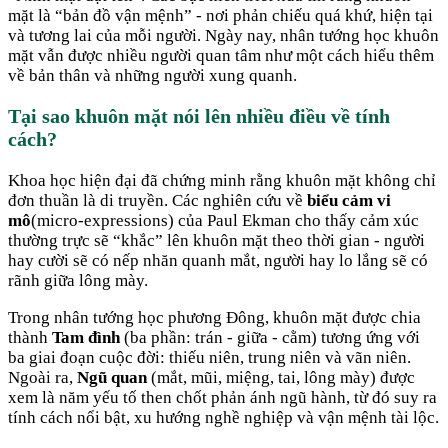
mặt là “bản đồ vận mệnh” - nơi phản chiếu quá khứ, hiện tại
và tương lai của mỗi người. Ngày nay, nhân tướng học khuôn
mặt vẫn được nhiều người quan tâm như một cách hiểu thêm
về bản thân và những người xung quanh.
Tại sao khuôn mặt nói lên nhiều điều về tính
cách?
Khoa học hiện đại đã chứng minh rằng khuôn mặt không chỉ
đơn thuần là di truyền. Các nghiên cứu về
biểu cảm vi
mô
(micro-expressions) của Paul Ekman cho thấy cảm xúc
thường trực sẽ “khắc” lên khuôn mặt theo thời gian - người
hay cười sẽ có nếp nhăn quanh mắt, người hay lo lắng sẽ có
rãnh giữa lông mày.
Trong nhân tướng học phương Đông, khuôn mặt được chia
thành
Tam đình
(ba phần: trán - giữa - cằm) tương ứng với
ba giai đoạn cuộc đời: thiếu niên, trung niên và vãn niên.
Ngoài ra,
Ngũ quan
(mắt, mũi, miệng, tai, lông mày) được
xem là năm yếu tố then chốt phản ánh ngũ hành, từ đó suy ra
tính cách nổi bật, xu hướng nghề nghiệp và vận mệnh tài lộc.