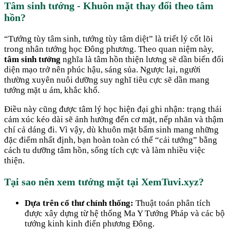
Tâm sinh tướng - Khuôn mặt thay đổi theo tâm
hồn?
“Tướng tùy tâm sinh, tướng tùy tâm diệt” là triết lý cốt lõi
trong nhân tướng học Đông phương. Theo quan niệm này,
tâm sinh tướng
nghĩa là tâm hồn thiện lương sẽ dần biến đổi
diện mạo trở nên phúc hậu, sáng sủa. Ngược lại, người
thường xuyên nuôi dưỡng suy nghĩ tiêu cực sẽ dần mang
tướng mặt u ám, khắc khổ.
Điều này cũng được tâm lý học hiện đại ghi nhận: trạng thái
cảm xúc kéo dài sẽ ảnh hưởng đến cơ mặt, nếp nhăn và thậm
chí cả dáng đi. Vì vậy, dù khuôn mặt bẩm sinh mang những
đặc điểm nhất định, bạn hoàn toàn có thể “cải tướng” bằng
cách tu dưỡng tâm hồn, sống tích cực và làm nhiều việc
thiện.
Tại sao nên xem tướng mặt tại XemTuvi.xyz?
Dựa trên cổ thư chính thống:
Thuật toán phân tích
được xây dựng từ hệ thống Ma Y Tướng Pháp và các bộ
tướng kinh kinh điển phương Đông.