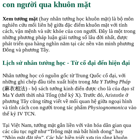
con người qua khuôn mặt
Xem tướng mặt
(hay nhân tướng học khuôn mặt) là bộ môn
nghiên cứu mối liên hệ giữa đặc điểm khuôn mặt với tính
cách, vận mệnh và sức khỏe của con người. Đây là một trong
những phương pháp luận giải tướng số lâu đời nhất, được
phát triển qua hàng nghìn năm tại các nền văn minh phương
Đông và phương Tây.
Lịch sử nhân tướng học - Từ cổ đại đến hiện đại
Nhân tướng học có nguồn gốc từ Trung Quốc cổ đại, với
những ghi chép đầu tiên xuất hiện trong
Ma Y Tướng Pháp
(麻衣相法) - bộ sách tướng kinh điển được cho là của đạo sĩ
Ma Y dưới thời nhà Tống (thế kỷ X). Trước đó, Aristotle ở
phương Tây cũng từng viết về mối quan hệ giữa ngoại hình
và tính cách con người trong tác phẩm
Physiognomonica
vào
thế kỷ IV TCN.
Tại Việt Nam, tướng mặt gắn liền với văn hóa dân gian qua
các câu tục ngữ như “Trông mặt mà bắt hình dong” hay
“Nhìn mặt đặt tên”. Các bậc hiền triết xưa tin rằng khuôn