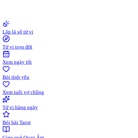
Lập lá số tử vi
Tử vi trọn đời
Xem ngày tốt
Bói tình yêu
Xem tuổi vợ chồng
Tử vi hàng ngày
Bói bài Tarot
Gieo quẻ Quan Âm