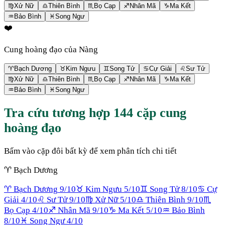
♍
Xử Nữ
♎
Thiên Bình
♏
Bọ Cạp
♐
Nhân Mã
♑
Ma Kết
♒
Bảo Bình
♓
Song Ngư
❤️
Cung hoàng đạo của Nàng
♈
Bạch Dương
♉
Kim Ngưu
♊
Song Tử
♋
Cự Giải
♌
Sư Tử
♍
Xử Nữ
♎
Thiên Bình
♏
Bọ Cạp
♐
Nhân Mã
♑
Ma Kết
♒
Bảo Bình
♓
Song Ngư
Tra cứu tương hợp 144 cặp cung
hoàng đạo
Bấm vào cặp đôi bất kỳ để xem phân tích chi tiết
♈
Bạch Dương
♈
Bạch Dương
9
/10
♉
Kim Ngưu
5
/10
♊
Song Tử
8
/10
♋
Cự
Giải
4
/10
♌
Sư Tử
9
/10
♍
Xử Nữ
5
/10
♎
Thiên Bình
9
/10
♏
Bọ Cạp
4
/10
♐
Nhân Mã
9
/10
♑
Ma Kết
5
/10
♒
Bảo Bình
8
/10
♓
Song Ngư
4
/10