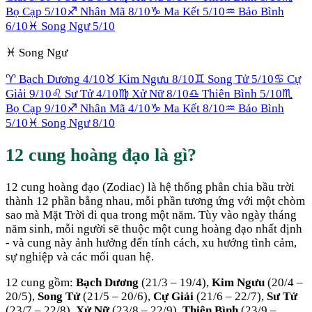
Bọ Cạp
5
/10
♐
Nhân Mã
8
/10
♑
Ma Kết
5
/10
♒
Bảo Bình
6
/10
♓
Song Ngư
5
/10
♓
Song Ngư
♈
Bạch Dương
4
/10
♉
Kim Ngưu
8
/10
♊
Song Tử
5
/10
♋
Cự
Giải
9
/10
♌
Sư Tử
4
/10
♍
Xử Nữ
8
/10
♎
Thiên Bình
5
/10
♏
Bọ Cạp
9
/10
♐
Nhân Mã
4
/10
♑
Ma Kết
8
/10
♒
Bảo Bình
5
/10
♓
Song Ngư
8
/10
12 cung hoàng đạo là gì?
12 cung hoàng đạo (Zodiac) là hệ thống phân chia bầu trời
thành 12 phần bằng nhau, mỗi phần tương ứng với một chòm
sao mà Mặt Trời đi qua trong một năm. Tùy vào ngày tháng
năm sinh, mỗi người sẽ thuộc một cung hoàng đạo nhất định
- và cung này ảnh hưởng đến tính cách, xu hướng tình cảm,
sự nghiệp và các mối quan hệ.
12 cung gồm:
Bạch Dương
(21/3 – 19/4),
Kim Ngưu
(20/4 –
20/5),
Song Tử
(21/5 – 20/6),
Cự Giải
(21/6 – 22/7),
Sư Tử
(23/7 – 22/8),
Xử Nữ
(23/8 – 22/9),
Thiên Bình
(23/9 –