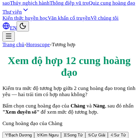
sao
Thủy nghịch hành
Thông điệp vũ trụ
Quiz cung hoàng đạo
Thư viện
Kiến thức huyền học
Văn khấn cổ truyền
Về chúng tôi
EN
Trang chủ
›
Horoscope
›
Tương hợp
Xem độ hợp 12 cung hoàng
đạo
Kiểm tra mức độ tương hợp giữa 2 cung hoàng đạo trong tình
yêu — hai trái tim có hợp nhau không?
Bấm chọn cung hoàng đạo của
Chàng
và
Nàng
, sau đó nhấn
"Xem duyên số"
để xem mức độ tương hợp.
Cung hoàng đạo của Chàng
♈
Bạch Dương
♉
Kim Ngưu
♊
Song Tử
♋
Cự Giải
♌
Sư Tử