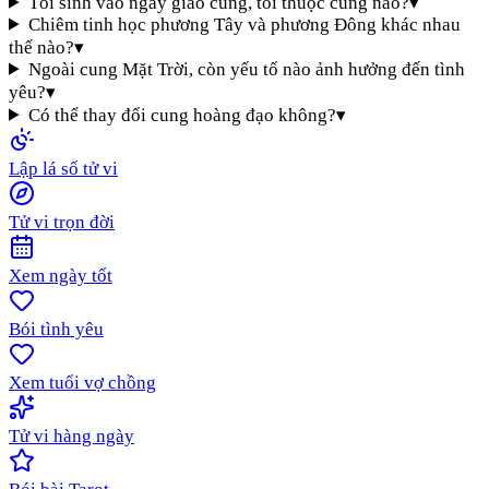
Tôi sinh vào ngày giao cung, tôi thuộc cung nào?
▾
Chiêm tinh học phương Tây và phương Đông khác nhau
thế nào?
▾
Ngoài cung Mặt Trời, còn yếu tố nào ảnh hưởng đến tình
yêu?
▾
Có thể thay đổi cung hoàng đạo không?
▾
Lập lá số tử vi
Tử vi trọn đời
Xem ngày tốt
Bói tình yêu
Xem tuổi vợ chồng
Tử vi hàng ngày