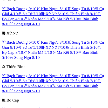
♈
Bạch Dương
9
/10
♉
Kim Ngưu
5
/10
♊
Song Tử
8
/10
♋
Cự
Giải
4
/10
♌
Sư Tử
7
/10
♍
Xử Nữ
5
/10
♎
Thiên Bình
9
/10
♏
Bọ Cạp
4
/10
♐
Nhân Mã
9
/10
♑
Ma Kết
5
/10
♒
Bảo Bình
8
/10
♓
Song Ngư
4
/10
♍
Xử Nữ
♈
Bạch Dương
5
/10
♉
Kim Ngưu
8
/10
♊
Song Tử
5
/10
♋
Cự
Giải
8
/10
♌
Sư Tử
5
/10
♍
Xử Nữ
7
/10
♎
Thiên Bình
5
/10
♏
Bọ Cạp
8
/10
♐
Nhân Mã
5
/10
♑
Ma Kết
8
/10
♒
Bảo Bình
5
/10
♓
Song Ngư
8
/10
♎
Thiên Bình
♈
Bạch Dương
8
/10
♉
Kim Ngưu
5
/10
♊
Song Tử
8
/10
♋
Cự
Giải
5
/10
♌
Sư Tử
8
/10
♍
Xử Nữ
5
/10
♎
Thiên Bình
7
/10
♏
Bọ Cạp
5
/10
♐
Nhân Mã
8
/10
♑
Ma Kết
5
/10
♒
Bảo Bình
8
/10
♓
Song Ngư
5
/10
♏
Bọ Cạp