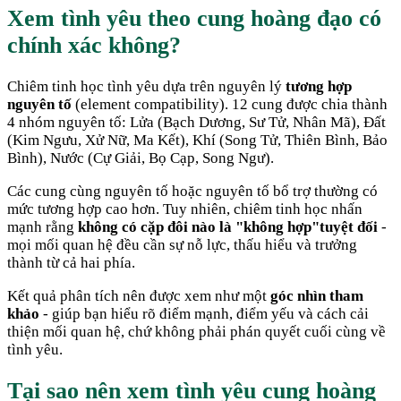
Xem tình yêu theo cung hoàng đạo có
chính xác không?
Chiêm tinh học tình yêu dựa trên nguyên lý
tương hợp
nguyên tố
(element compatibility). 12 cung được chia thành
4 nhóm nguyên tố: Lửa (Bạch Dương, Sư Tử, Nhân Mã), Đất
(Kim Ngưu, Xử Nữ, Ma Kết), Khí (Song Tử, Thiên Bình, Bảo
Bình), Nước (Cự Giải, Bọ Cạp, Song Ngư).
Các cung cùng nguyên tố hoặc nguyên tố bổ trợ thường có
mức tương hợp cao hơn. Tuy nhiên, chiêm tinh học nhấn
mạnh rằng
không có cặp đôi nào là "không hợp"tuyệt đối
-
mọi mối quan hệ đều cần sự nỗ lực, thấu hiểu và trưởng
thành từ cả hai phía.
Kết quả phân tích nên được xem như một
góc nhìn tham
khảo
- giúp bạn hiểu rõ điểm mạnh, điểm yếu và cách cải
thiện mối quan hệ, chứ không phải phán quyết cuối cùng về
tình yêu.
Tại sao nên xem tình yêu cung hoàng