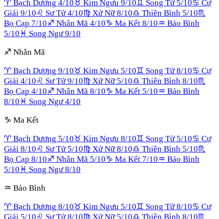
♈
Bạch Dương
4
/10
♉
Kim Ngưu
9
/10
♊
Song Tử
5
/10
♋
Cự
Giải
9
/10
♌
Sư Tử
4
/10
♍
Xử Nữ
8
/10
♎
Thiên Bình
5
/10
♏
Bọ Cạp
7
/10
♐
Nhân Mã
4
/10
♑
Ma Kết
8
/10
♒
Bảo Bình
5
/10
♓
Song Ngư
9
/10
♐
Nhân Mã
♈
Bạch Dương
9
/10
♉
Kim Ngưu
5
/10
♊
Song Tử
8
/10
♋
Cự
Giải
4
/10
♌
Sư Tử
9
/10
♍
Xử Nữ
5
/10
♎
Thiên Bình
8
/10
♏
Bọ Cạp
4
/10
♐
Nhân Mã
8
/10
♑
Ma Kết
5
/10
♒
Bảo Bình
8
/10
♓
Song Ngư
4
/10
♑
Ma Kết
♈
Bạch Dương
5
/10
♉
Kim Ngưu
8
/10
♊
Song Tử
5
/10
♋
Cự
Giải
8
/10
♌
Sư Tử
5
/10
♍
Xử Nữ
8
/10
♎
Thiên Bình
5
/10
♏
Bọ Cạp
8
/10
♐
Nhân Mã
5
/10
♑
Ma Kết
7
/10
♒
Bảo Bình
5
/10
♓
Song Ngư
8
/10
♒
Bảo Bình
♈
Bạch Dương
8
/10
♉
Kim Ngưu
5
/10
♊
Song Tử
8
/10
♋
Cự
Giải
5
/10
♌
Sư Tử
8
/10
♍
Xử Nữ
5
/10
♎
Thiên Bình
8
/10
♏