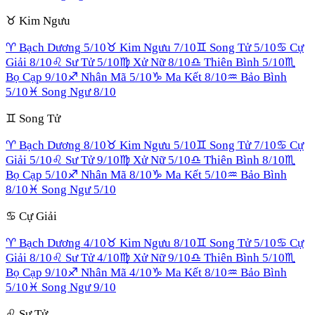
♉
Kim Ngưu
♈
Bạch Dương
5
/10
♉
Kim Ngưu
7
/10
♊
Song Tử
5
/10
♋
Cự
Giải
8
/10
♌
Sư Tử
5
/10
♍
Xử Nữ
8
/10
♎
Thiên Bình
5
/10
♏
Bọ Cạp
9
/10
♐
Nhân Mã
5
/10
♑
Ma Kết
8
/10
♒
Bảo Bình
5
/10
♓
Song Ngư
8
/10
♊
Song Tử
♈
Bạch Dương
8
/10
♉
Kim Ngưu
5
/10
♊
Song Tử
7
/10
♋
Cự
Giải
5
/10
♌
Sư Tử
9
/10
♍
Xử Nữ
5
/10
♎
Thiên Bình
8
/10
♏
Bọ Cạp
5
/10
♐
Nhân Mã
8
/10
♑
Ma Kết
5
/10
♒
Bảo Bình
8
/10
♓
Song Ngư
5
/10
♋
Cự Giải
♈
Bạch Dương
4
/10
♉
Kim Ngưu
8
/10
♊
Song Tử
5
/10
♋
Cự
Giải
8
/10
♌
Sư Tử
4
/10
♍
Xử Nữ
9
/10
♎
Thiên Bình
5
/10
♏
Bọ Cạp
9
/10
♐
Nhân Mã
4
/10
♑
Ma Kết
8
/10
♒
Bảo Bình
5
/10
♓
Song Ngư
9
/10
♌
Sư Tử