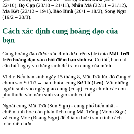
22/10),
Bọ Cạp
(23/10 – 21/11),
Nhân Mã
(22/11 – 21/12),
Ma Kết
(22/12 – 19/1),
Bảo Bình
(20/1 – 18/2),
Song Ngư
(19/2 – 20/3).
Cách xác định cung hoàng đạo của
bạn
Cung hoàng đạo được xác định dựa trên
vị trí của Mặt Trời
trên hoàng đạo vào thời điểm bạn sinh ra
. Cụ thể, bạn chỉ
cần biết ngày và tháng sinh để tra ra cung của mình.
Ví dụ: Nếu bạn sinh ngày 15 tháng 8, Mặt Trời lúc đó đang ở
chòm sao Sư Tử → bạn thuộc cung
Sư Tử (Leo)
. Với những
người sinh vào ngày giao cung (cusp), cung chính xác còn
phụ thuộc vào năm sinh và giờ sinh cụ thể.
Ngoài cung Mặt Trời (Sun Sign) - cung phổ biến nhất -
chiêm tinh học còn phân tích cung Mặt Trăng (Moon Sign)
và cung Mọc (Rising Sign) để đưa ra bức tranh tính cách
toàn diện hơn.