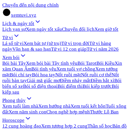
Chuyển đến nội dung chính
xemtuvi.xyz
Lịch & ngày tốt
Lịch vạn sự
Xem ngày tốt xấu
Chuyển đổi lịch
Xem giờ tốt
Tử vi
Lá số tử vi
Xem bát tự (tứ trụ)
Tử vi trọn đời
Tử vi hàng
ngày
Vận hạn & sao hạn
Tử vi 12 con giáp
Tử vi năm 2026
Xem bói
Bói bài Tây
Xem bói bài Tây tình yêu
Bói Tarot
Bói Kiều
Xin
xăm Quan Âm
Bói tình yêu
Xem tuổi vợ chồng
Xem tướng
mặt
Bói chỉ tay
Bói hoa tay
Nốt ruồi mặt
Nốt ruồi cơ thể
Nốt
ruồi bàn tay
Giải mã giấc mơ
Điềm nháy mắt
Điềm hắt xì
Bói
biển số xe
Bói số điện thoại
Bói điểm thi
Bói kiếp trước
Bói
kiếp sau
Phong thủy
Xem tuổi làm nhà
Xem hướng nhà
Xem tuổi kết hôn
Tuổi xông
đất
Xem năm sinh con
Chọn nghề hợp mệnh
Thước Lỗ Ban
Horoscope
12 cung hoàng đạo
Xem tương hợp 2 cung
Thần số học
Bản đồ