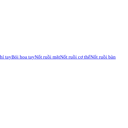
hỉ tay
Bói hoa tay
Nốt ruồi mặt
Nốt ruồi cơ thể
Nốt ruồi bàn