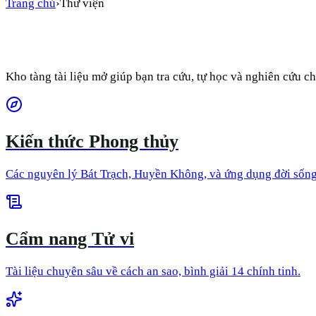
Trang chủ
›
Thư viện
Kho tàng tài liệu mở giúp bạn tra cứu, tự học và nghiên cứu
Kiến thức Phong thủy
Các nguyên lý Bát Trạch, Huyền Không, và ứng dụng đời sống
Cẩm nang Tử vi
Tài liệu chuyên sâu về cách an sao, bình giải 14 chính tinh.