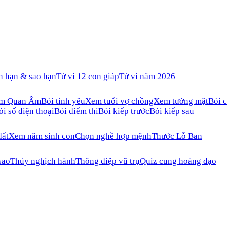
n hạn & sao hạn
Tử vi 12 con giáp
Tử vi năm 2026
ăm Quan Âm
Bói tình yêu
Xem tuổi vợ chồng
Xem tướng mặt
Bói c
ói số điện thoại
Bói điểm thi
Bói kiếp trước
Bói kiếp sau
đất
Xem năm sinh con
Chọn nghề hợp mệnh
Thước Lỗ Ban
sao
Thủy nghịch hành
Thông điệp vũ trụ
Quiz cung hoàng đạo