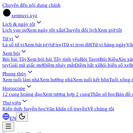
Chuyển đến nội dung chính
xemtuvi.xyz
Lịch & ngày tốt
Lịch vạn sự
Xem ngày tốt xấu
Chuyển đổi lịch
Xem giờ tốt
Tử vi
Lá số tử vi
Xem bát tự (tứ trụ)
Tử vi trọn đời
Tử vi hàng ngày
Vậ
Xem bói
Bói bài Tây
Xem bói bài Tây tình yêu
Bói Tarot
Bói Kiều
Xin x
tay
Giải mã giấc mơ
Điềm nháy mắt
Điềm hắt xì
Bói biển số xe
B
Phong thủy
Xem tuổi làm nhà
Xem hướng nhà
Xem tuổi kết hôn
Tuổi xông 
Horoscope
12 cung hoàng đạo
Xem tương hợp 2 cung
Thần số học
Bản đồ 
Thư viện
Kiến thức huyền học
Văn khấn cổ truyền
Về chúng tôi
EN