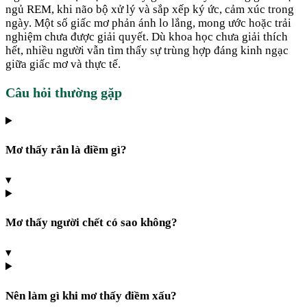
ngủ REM, khi não bộ xử lý và sắp xếp ký ức, cảm xúc trong
ngày. Một số giấc mơ phản ánh lo lắng, mong ước hoặc trải
nghiệm chưa được giải quyết. Dù khoa học chưa giải thích
hết, nhiều người vẫn tìm thấy sự trùng hợp đáng kinh ngạc
giữa giấc mơ và thực tế.
Câu hỏi thường gặp
Mơ thấy rắn là điềm gì?
▾
Mơ thấy người chết có sao không?
▾
Nên làm gì khi mơ thấy điềm xấu?