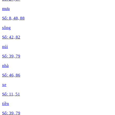
mưa
Số:
8, 48, 88
sông
Số:
42, 82
núi
Số:
39, 79
nhà
Số:
46, 86
xe
Số:
11, 51
tiền
Số:
39, 79