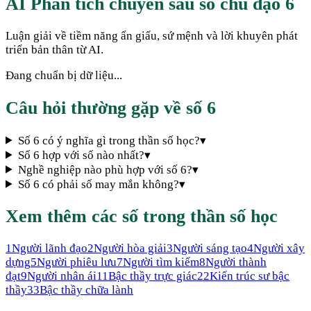
AI Phân tích chuyên sâu số chủ đạo 6
Luận giải về tiềm năng ẩn giấu, sứ mệnh và lời khuyên phát
triển bản thân từ AI.
Đang chuẩn bị dữ liệu...
Câu hỏi thường gặp về số
6
Số 6 có ý nghĩa gì trong thần số học?
▾
Số 6 hợp với số nào nhất?
▾
Nghề nghiệp nào phù hợp với số 6?
▾
Số 6 có phải số may mắn không?
▾
Xem thêm các số trong thần số học
1
Người lãnh đạo
2
Người hòa giải
3
Người sáng tạo
4
Người xây
dựng
5
Người phiêu lưu
7
Người tìm kiếm
8
Người thành
đạt
9
Người nhân ái
11
Bậc thầy trực giác
22
Kiến trúc sư bậc
thầy
33
Bậc thầy chữa lành