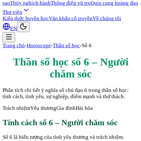
sao
Thủy nghịch hành
Thông điệp vũ trụ
Quiz cung hoàng đạo
Thư viện
Kiến thức huyền học
Văn khấn cổ truyền
Về chúng tôi
EN
Trang chủ
›
Horoscope
›
Thần số học
›
Số
6
Thần số học số
6
–
Người
chăm sóc
Phân tích chi tiết ý nghĩa số chủ đạo
6
trong thần số học:
tính cách, tình yêu, sự nghiệp, điểm mạnh và thử thách.
Trách nhiệm
Yêu thương
Gia đình
Hài hòa
Tính cách số
6
–
Người chăm sóc
Số 6 là biểu tượng của tình yêu thương và trách nhiệm.