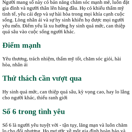
Người mang số này có bản năng chăm sóc mạnh mẽ, luôn đặt
gia đình và người thân lên hàng đầu. Họ có khiếu thẩm mỹ
tinh tế, yêu cái đẹp và sự hài hòa trong mọi khía cạnh cuộc
sống. Lòng nhân ái và sự hy sinh khiến họ được mọi người
yêu mến. Điểm yếu là xu hướng hy sinh quá mức, can thiệp
quá sâu vào cuộc sống người khác.
Điểm mạnh
Yêu thương, trách nhiệm, thẩm mỹ tốt, chăm sóc giỏi, hài
hòa, nhân ái
Thử thách cần vượt qua
Hy sinh quá mức, can thiệp quá sâu, kỳ vọng cao, hay lo lắng
cho người khác, thiếu ranh giới
Số
6
trong tình yêu
Số 6 là người yêu tuyệt vời - tận tụy, lãng mạn và luôn chăm
lo cho đối phương. Họ mơ ước về một gia đình hoàn hảo và