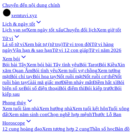
Chuyển đến nội dung chính
xemtuvi.xyz
Lịch & ngày tốt
Lịch vạn sự
Xem ngày tốt xấu
Chuyển đổi lịch
Xem giờ tốt
Tử vi
Lá số tử vi
Xem bát tự (tứ trụ)
Tử vi trọn đời
Tử vi hàng
ngày
Vận hạn & sao hạn
Tử vi 12 con giáp
Tử vi năm 2026
Xem bói
Bói bài Tây
Xem bói bài Tây tình yêu
Bói Tarot
Bói Kiều
Xin
xăm Quan Âm
Bói tình yêu
Xem tuổi vợ chồng
Xem tướng
mặt
Bói chỉ tay
Bói hoa tay
Nốt ruồi mặt
Nốt ruồi cơ thể
Nốt
ruồi bàn tay
Giải mã giấc mơ
Điềm nháy mắt
Điềm hắt xì
Bói
biển số xe
Bói số điện thoại
Bói điểm thi
Bói kiếp trước
Bói
kiếp sau
Phong thủy
Xem tuổi làm nhà
Xem hướng nhà
Xem tuổi kết hôn
Tuổi xông
đất
Xem năm sinh con
Chọn nghề hợp mệnh
Thước Lỗ Ban
Horoscope
12 cung hoàng đạo
Xem tương hợp 2 cung
Thần số học
Bản đồ