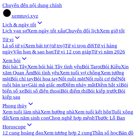
Chuyển đến nội dung chính
xemtuvi.xyz
Lịch & ngày tốt
Lịch vạn sự
Xem ngày tốt xấu
Chuyển đổi lịch
Xem giờ tốt
Tử vi
Lá số tử vi
Xem bát tự (tứ trụ)
Tử vi trọn đời
Tử vi hàng
ngày
Vận hạn & sao hạn
Tử vi 12 con giáp
Tử vi năm 2026
Xem bói
Bói bài Tây
Xem bói bài Tây tình yêu
Bói Tarot
Bói Kiều
Xin
xăm Quan Âm
Bói tình yêu
Xem tuổi vợ chồng
Xem tướng
mặt
Bói chỉ tay
Bói hoa tay
Nốt ruồi mặt
Nốt ruồi cơ thể
Nốt
ruồi bàn tay
Giải mã giấc mơ
Điềm nháy mắt
Điềm hắt xì
Bói
biển số xe
Bói số điện thoại
Bói điểm thi
Bói kiếp trước
Bói
kiếp sau
Phong thủy
Xem tuổi làm nhà
Xem hướng nhà
Xem tuổi kết hôn
Tuổi xông
đất
Xem năm sinh con
Chọn nghề hợp mệnh
Thước Lỗ Ban
Horoscope
12 cung hoàng đạo
Xem tương hợp 2 cung
Thần số học
Bản đồ