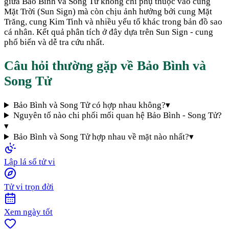
giữa
Bảo Bình
và
Song Tử
không chỉ phụ thuộc vào cung
Mặt Trời (Sun Sign) mà còn chịu ảnh hưởng bởi cung Mặt
Trăng, cung Kim Tinh và nhiều yếu tố khác trong bản đồ sao
cá nhân. Kết quả phân tích ở đây dựa trên Sun Sign - cung
phổ biến và dễ tra cứu nhất.
Câu hỏi thường gặp về
Bảo Bình
và
Song Tử
Bảo Bình và Song Tử có hợp nhau không?
▾
Nguyên tố nào chi phối mối quan hệ Bảo Bình - Song Tử?
▾
Bảo Bình và Song Tử hợp nhau về mặt nào nhất?
▾
Lập lá số tử vi
Tử vi trọn đời
Xem ngày tốt