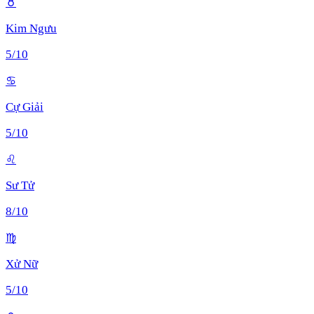
♉
Kim Ngưu
5
/10
♋
Cự Giải
5
/10
♌
Sư Tử
8
/10
♍
Xử Nữ
5
/10