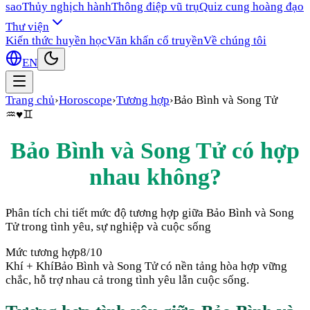
sao
Thủy nghịch hành
Thông điệp vũ trụ
Quiz cung hoàng đạo
Thư viện
Kiến thức huyền học
Văn khấn cổ truyền
Về chúng tôi
EN
Trang chủ
›
Horoscope
›
Tương hợp
›
Bảo Bình
và
Song Tử
♒
♥
♊
Bảo Bình
và
Song Tử
có hợp
nhau không?
Phân tích chi tiết mức độ tương hợp giữa
Bảo Bình
và
Song
Tử
trong tình yêu, sự nghiệp và cuộc sống
Mức tương hợp
8
/10
Khí + Khí
Bảo Bình và Song Tử có nền tảng hòa hợp vững
chắc, hỗ trợ nhau cả trong tình yêu lẫn cuộc sống.