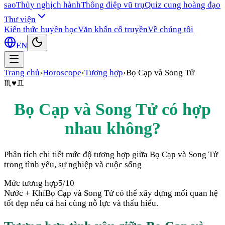
sao
Thủy nghịch hành
Thông điệp vũ trụ
Quiz cung hoàng đạo
Thư viện
Kiến thức huyền học
Văn khấn cổ truyền
Về chúng tôi
EN
Trang chủ
›
Horoscope
›
Tương hợp
›
Bọ Cạp
và
Song Tử
♏
♥
♊
Bọ Cạp
và
Song Tử
có hợp
nhau không?
Phân tích chi tiết mức độ tương hợp giữa
Bọ Cạp
và
Song Tử
trong tình yêu, sự nghiệp và cuộc sống
Mức tương hợp
5
/10
Nước + Khí
Bọ Cạp và Song Tử có thể xây dựng mối quan hệ
tốt đẹp nếu cả hai cùng nỗ lực và thấu hiểu.