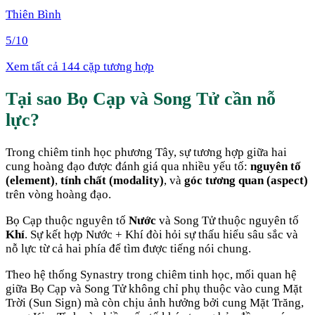
Thiên Bình
5
/10
Xem tất cả 144 cặp tương hợp
Tại sao
Bọ Cạp
và
Song Tử
cần nỗ
lực
?
Trong chiêm tinh học phương Tây, sự tương hợp giữa hai
cung hoàng đạo được đánh giá qua nhiều yếu tố:
nguyên tố
(element)
,
tính chất (modality)
, và
góc tương quan (aspect)
trên vòng hoàng đạo.
Bọ Cạp
thuộc nguyên tố
Nước
và
Song Tử
thuộc nguyên tố
Khí
. Sự kết hợp
Nước + Khí
đòi hỏi sự thấu hiểu sâu sắc và
nỗ lực từ cả hai phía để tìm được tiếng nói chung
.
Theo hệ thống Synastry trong chiêm tinh học, mối quan hệ
giữa
Bọ Cạp
và
Song Tử
không chỉ phụ thuộc vào cung Mặt
Trời (Sun Sign) mà còn chịu ảnh hưởng bởi cung Mặt Trăng,