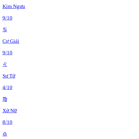
Kim Ngưu
9
/10
♋
Cự Giải
9
/10
♌
Sư Tử
4
/10
♍
Xử Nữ
8
/10
♎