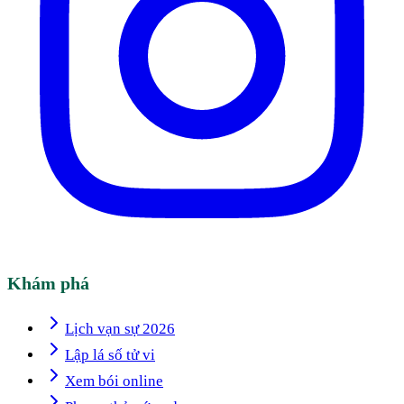
Khám phá
Lịch vạn sự 2026
Lập lá số tử vi
Xem bói online