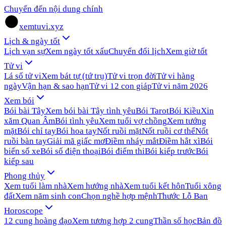
Chuyển đến nội dung chính
xemtuvi.xyz
Lịch & ngày tốt
Lịch vạn sự
Xem ngày tốt xấu
Chuyển đổi lịch
Xem giờ tốt
Tử vi
Lá số tử vi
Xem bát tự (tứ trụ)
Tử vi trọn đời
Tử vi hàng
ngày
Vận hạn & sao hạn
Tử vi 12 con giáp
Tử vi năm 2026
Xem bói
Bói bài Tây
Xem bói bài Tây tình yêu
Bói Tarot
Bói Kiều
Xin
xăm Quan Âm
Bói tình yêu
Xem tuổi vợ chồng
Xem tướng
mặt
Bói chỉ tay
Bói hoa tay
Nốt ruồi mặt
Nốt ruồi cơ thể
Nốt
ruồi bàn tay
Giải mã giấc mơ
Điềm nháy mắt
Điềm hắt xì
Bói
biển số xe
Bói số điện thoại
Bói điểm thi
Bói kiếp trước
Bói
kiếp sau
Phong thủy
Xem tuổi làm nhà
Xem hướng nhà
Xem tuổi kết hôn
Tuổi xông
đất
Xem năm sinh con
Chọn nghề hợp mệnh
Thước Lỗ Ban
Horoscope
12 cung hoàng đạo
Xem tương hợp 2 cung
Thần số học
Bản đồ