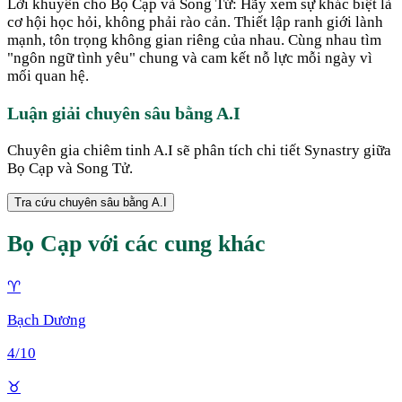
Lời khuyên cho Bọ Cạp và Song Tử: Hãy xem sự khác biệt là
cơ hội học hỏi, không phải rào cản. Thiết lập ranh giới lành
mạnh, tôn trọng không gian riêng của nhau. Cùng nhau tìm
"ngôn ngữ tình yêu" chung và cam kết nỗ lực mỗi ngày vì
mối quan hệ.
Luận giải chuyên sâu bằng A.I
Chuyên gia chiêm tinh A.I sẽ phân tích chi tiết Synastry giữa
Bọ Cạp
và
Song Tử
.
Tra cứu chuyên sâu bằng A.I
Bọ Cạp
với các cung khác
♈
Bạch Dương
4
/10
♉