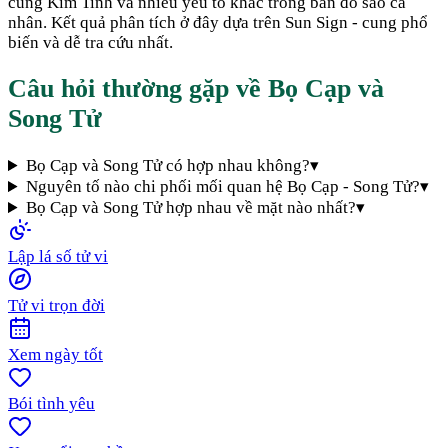
cung Kim Tinh và nhiều yếu tố khác trong bản đồ sao cá
nhân. Kết quả phân tích ở đây dựa trên Sun Sign - cung phổ
biến và dễ tra cứu nhất.
Câu hỏi thường gặp về
Bọ Cạp
và
Song Tử
Bọ Cạp và Song Tử có hợp nhau không?
▾
Nguyên tố nào chi phối mối quan hệ Bọ Cạp - Song Tử?
▾
Bọ Cạp và Song Tử hợp nhau về mặt nào nhất?
▾
Lập lá số tử vi
Tử vi trọn đời
Xem ngày tốt
Bói tình yêu