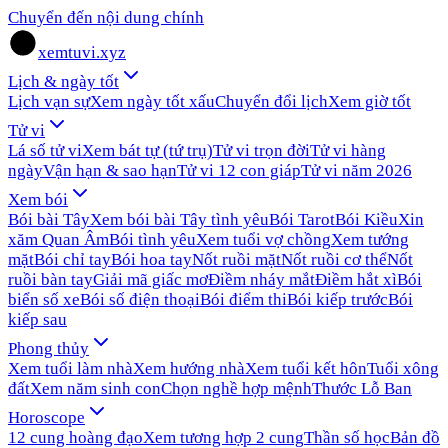
Chuyển đến nội dung chính
xemtuvi.xyz
Lịch & ngày tốt
Lịch vạn sự
Xem ngày tốt xấu
Chuyển đổi lịch
Xem giờ tốt
Tử vi
Lá số tử vi
Xem bát tự (tứ trụ)
Tử vi trọn đời
Tử vi hàng
ngày
Vận hạn & sao hạn
Tử vi 12 con giáp
Tử vi năm 2026
Xem bói
Bói bài Tây
Xem bói bài Tây tình yêu
Bói Tarot
Bói Kiều
Xin
xăm Quan Âm
Bói tình yêu
Xem tuổi vợ chồng
Xem tướng
mặt
Bói chỉ tay
Bói hoa tay
Nốt ruồi mặt
Nốt ruồi cơ thể
Nốt
ruồi bàn tay
Giải mã giấc mơ
Điềm nháy mắt
Điềm hắt xì
Bói
biển số xe
Bói số điện thoại
Bói điểm thi
Bói kiếp trước
Bói
kiếp sau
Phong thủy
Xem tuổi làm nhà
Xem hướng nhà
Xem tuổi kết hôn
Tuổi xông
đất
Xem năm sinh con
Chọn nghề hợp mệnh
Thước Lỗ Ban
Horoscope
12 cung hoàng đạo
Xem tương hợp 2 cung
Thần số học
Bản đồ