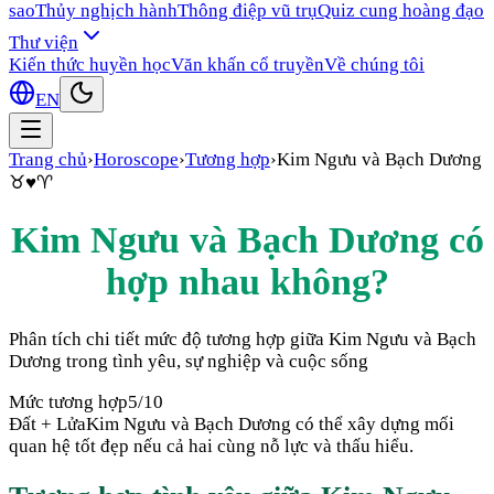
sao
Thủy nghịch hành
Thông điệp vũ trụ
Quiz cung hoàng đạo
Thư viện
Kiến thức huyền học
Văn khấn cổ truyền
Về chúng tôi
EN
Trang chủ
›
Horoscope
›
Tương hợp
›
Kim Ngưu
và
Bạch Dương
♉
♥
♈
Kim Ngưu
và
Bạch Dương
có
hợp nhau không?
Phân tích chi tiết mức độ tương hợp giữa
Kim Ngưu
và
Bạch
Dương
trong tình yêu, sự nghiệp và cuộc sống
Mức tương hợp
5
/10
Đất + Lửa
Kim Ngưu và Bạch Dương có thể xây dựng mối
quan hệ tốt đẹp nếu cả hai cùng nỗ lực và thấu hiểu.