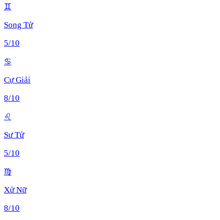
♊
Song Tử
5
/10
♋
Cự Giải
8
/10
♌
Sư Tử
5
/10
♍
Xử Nữ
8
/10