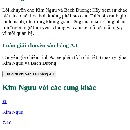
Lời khuyên cho Kim Ngưu và Bạch Dương: Hãy xem sự khác
biệt là cơ hội học hỏi, không phải rào cản. Thiết lập ranh giới
lành mạnh, tôn trọng không gian riêng của nhau. Cùng nhau
tìm "ngôn ngữ tình yêu" chung và cam kết nỗ lực mỗi ngày
vì mối quan hệ.
Luận giải chuyên sâu bằng A.I
Chuyên gia chiêm tinh A.I sẽ phân tích chi tiết Synastry giữa
Kim Ngưu
và
Bạch Dương
.
Tra cứu chuyên sâu bằng A.I
Kim Ngưu
với các cung khác
♉
Kim Ngưu
7
/10