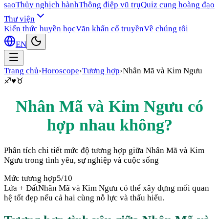
sao
Thủy nghịch hành
Thông điệp vũ trụ
Quiz cung hoàng đạo
Thư viện
Kiến thức huyền học
Văn khấn cổ truyền
Về chúng tôi
EN
Trang chủ
›
Horoscope
›
Tương hợp
›
Nhân Mã
và
Kim Ngưu
♐
♥
♉
Nhân Mã
và
Kim Ngưu
có
hợp nhau không?
Phân tích chi tiết mức độ tương hợp giữa
Nhân Mã
và
Kim
Ngưu
trong tình yêu, sự nghiệp và cuộc sống
Mức tương hợp
5
/10
Lửa + Đất
Nhân Mã và Kim Ngưu có thể xây dựng mối quan
hệ tốt đẹp nếu cả hai cùng nỗ lực và thấu hiểu.