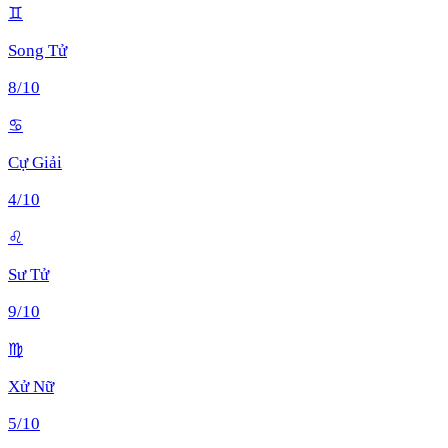
♊
Song Tử
8
/10
♋
Cự Giải
4
/10
♌
Sư Tử
9
/10
♍
Xử Nữ
5
/10