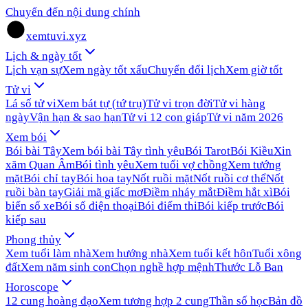
Chuyển đến nội dung chính
xemtuvi.xyz
Lịch & ngày tốt
Lịch vạn sự
Xem ngày tốt xấu
Chuyển đổi lịch
Xem giờ tốt
Tử vi
Lá số tử vi
Xem bát tự (tứ trụ)
Tử vi trọn đời
Tử vi hàng
ngày
Vận hạn & sao hạn
Tử vi 12 con giáp
Tử vi năm 2026
Xem bói
Bói bài Tây
Xem bói bài Tây tình yêu
Bói Tarot
Bói Kiều
Xin
xăm Quan Âm
Bói tình yêu
Xem tuổi vợ chồng
Xem tướng
mặt
Bói chỉ tay
Bói hoa tay
Nốt ruồi mặt
Nốt ruồi cơ thể
Nốt
ruồi bàn tay
Giải mã giấc mơ
Điềm nháy mắt
Điềm hắt xì
Bói
biển số xe
Bói số điện thoại
Bói điểm thi
Bói kiếp trước
Bói
kiếp sau
Phong thủy
Xem tuổi làm nhà
Xem hướng nhà
Xem tuổi kết hôn
Tuổi xông
đất
Xem năm sinh con
Chọn nghề hợp mệnh
Thước Lỗ Ban
Horoscope
12 cung hoàng đạo
Xem tương hợp 2 cung
Thần số học
Bản đồ