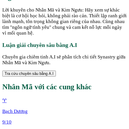
Lời khuyên cho Nhân Mã và Kim Ngưu: Hãy xem sự khác
biệt là cơ hội học hỏi, không phải rào cản. Thiết lập ranh giới
lành mạnh, tôn trọng không gian riêng của nhau. Cùng nhau
tìm "ngôn ngữ tình yêu" chung và cam kết nỗ lực mỗi ngày
vì mối quan hệ.
Luận giải chuyên sâu bằng A.I
Chuyên gia chiêm tinh A.I sẽ phân tích chi tiết Synastry giữa
Nhân Mã
và
Kim Ngưu
.
Tra cứu chuyên sâu bằng A.I
Nhân Mã
với các cung khác
♈
Bạch Dương
9
/10