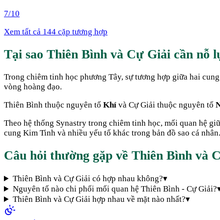
7
/10
Xem tất cả 144 cặp tương hợp
Tại sao
Thiên Bình
và
Cự Giải
cần nỗ l
Trong chiêm tinh học phương Tây, sự tương hợp giữa hai cung
vòng hoàng đạo.
Thiên Bình
thuộc nguyên tố
Khí
và
Cự Giải
thuộc nguyên tố
Theo hệ thống Synastry trong chiêm tinh học, mối quan hệ gi
cung Kim Tinh và nhiều yếu tố khác trong bản đồ sao cá nhân. 
Câu hỏi thường gặp về
Thiên Bình
và
C
Thiên Bình và Cự Giải có hợp nhau không?
▾
Nguyên tố nào chi phối mối quan hệ Thiên Bình - Cự Giải?
Thiên Bình và Cự Giải hợp nhau về mặt nào nhất?
▾