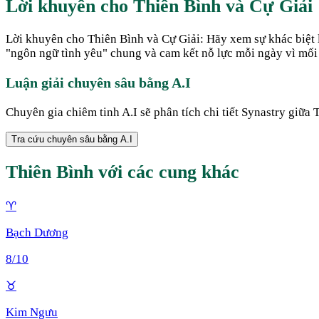
Lời khuyên cho
Thiên Bình
và
Cự Giải
Lời khuyên cho Thiên Bình và Cự Giải: Hãy xem sự khác biệt l
"ngôn ngữ tình yêu" chung và cam kết nỗ lực mỗi ngày vì mối
Luận giải chuyên sâu bằng A.I
Chuyên gia chiêm tinh A.I sẽ phân tích chi tiết Synastry giữa
T
Tra cứu chuyên sâu bằng A.I
Thiên Bình
với các cung khác
♈
Bạch Dương
8
/10
♉
Kim Ngưu