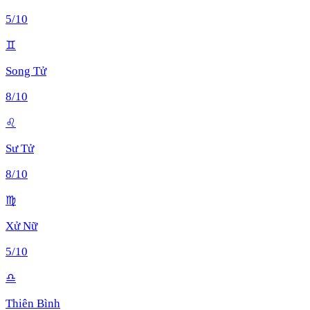
5
/10
♊
Song Tử
8
/10
♌
Sư Tử
8
/10
♍
Xử Nữ
5
/10
♎
Thiên Bình