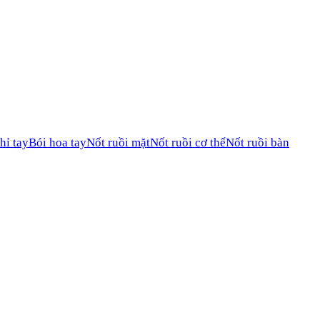
hỉ tay
Bói hoa tay
Nốt ruồi mặt
Nốt ruồi cơ thể
Nốt ruồi bàn