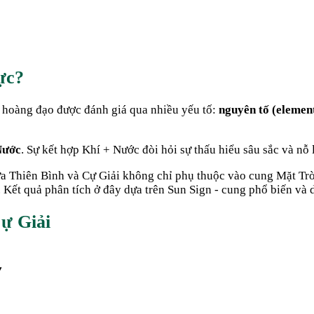
ực
?
 hoàng đạo được đánh giá qua nhiều yếu tố:
nguyên tố (elemen
Nước
. Sự kết hợp
Khí + Nước
đòi hỏi sự thấu hiểu sâu sắc và nỗ 
ữa
Thiên Bình
và
Cự Giải
không chỉ phụ thuộc vào cung Mặt Trờ
Kết quả phân tích ở đây dựa trên Sun Sign - cung phổ biến và d
ự Giải
▾