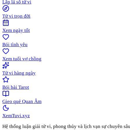
Lập lá số tử vi
Tử vi trọn đời
Xem ngày tốt
Bói tình yêu
Xem tuổi vợ chồng
Tử vi hàng ngày
Bói bài Tarot
Gieo quẻ Quan Âm
XemTuvi
.xyz
Hệ thống luận giải tử vi, phong thủy và lịch vạn sự chuyên sâ