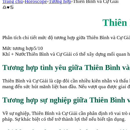
Trang chủ
›
Horoscope
›
Tương hợp
›
Thiên Bình
và
Cự Giải
♎
♥
♋
Thiên
Phân tích chi tiết mức độ tương hợp giữa
Thiên Bình
và
Cự Gi
Mức tương hợp
5
/10
Khí + Nước
Thiên Bình và Cự Giải có thể xây dựng mối quan hệ
Tương hợp tình yêu giữa
Thiên Bình
v
Thiên Bình và Cự Giải là cặp đôi cần nhiều kiên nhẫn và thấu h
mang đến sức hút mãnh liệt ban đầu. Nếu vượt qua được giai đo
Tương hợp sự nghiệp giữa
Thiên Bình
Về sự nghiệp, Thiên Bình và Cự Giải cần phân định rõ vai trò 
pháp. Sự khác biệt có thể trở thành lợi thế nếu biết tận dụng.