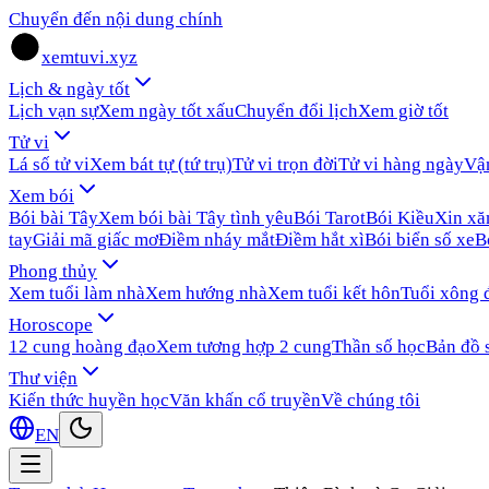
Chuyển đến nội dung chính
xemtuvi.xyz
Lịch & ngày tốt
Lịch vạn sự
Xem ngày tốt xấu
Chuyển đổi lịch
Xem giờ tốt
Tử vi
Lá số tử vi
Xem bát tự (tứ trụ)
Tử vi trọn đời
Tử vi hàng ngày
Vậ
Xem bói
Bói bài Tây
Xem bói bài Tây tình yêu
Bói Tarot
Bói Kiều
Xin x
tay
Giải mã giấc mơ
Điềm nháy mắt
Điềm hắt xì
Bói biển số xe
B
Phong thủy
Xem tuổi làm nhà
Xem hướng nhà
Xem tuổi kết hôn
Tuổi xông 
Horoscope
12 cung hoàng đạo
Xem tương hợp 2 cung
Thần số học
Bản đồ 
Thư viện
Kiến thức huyền học
Văn khấn cổ truyền
Về chúng tôi
EN