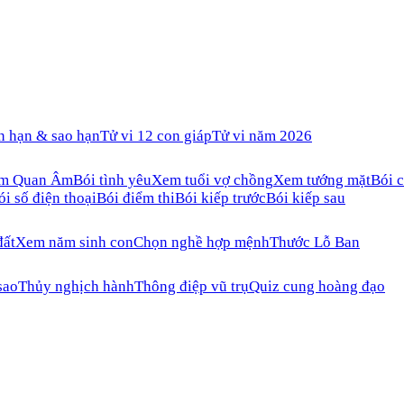
n hạn & sao hạn
Tử vi 12 con giáp
Tử vi năm 2026
ăm Quan Âm
Bói tình yêu
Xem tuổi vợ chồng
Xem tướng mặt
Bói c
ói số điện thoại
Bói điểm thi
Bói kiếp trước
Bói kiếp sau
đất
Xem năm sinh con
Chọn nghề hợp mệnh
Thước Lỗ Ban
sao
Thủy nghịch hành
Thông điệp vũ trụ
Quiz cung hoàng đạo