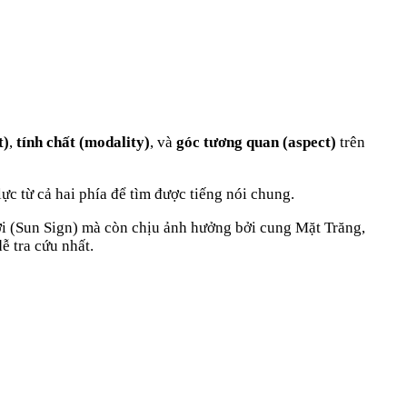
t)
,
tính chất (modality)
, và
góc tương quan (aspect)
trên
lực từ cả hai phía để tìm được tiếng nói chung
.
i (Sun Sign) mà còn chịu ảnh hưởng bởi cung Mặt Trăng,
ễ tra cứu nhất.