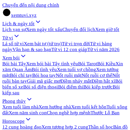
Chuyển đến nội dung chính
xemtuvi.xyz
Lịch & ngày tốt
Lịch vạn sự
Xem ngày tốt xấu
Chuyển đổi lịch
Xem giờ tốt
Tử vi
Lá số tử vi
Xem bát tự (tứ trụ)
Tử vi trọn đời
Tử vi hàng
ngày
Vận hạn & sao hạn
Tử vi 12 con giáp
Tử vi năm 2026
Xem bói
Bói bài Tây
Xem bói bài Tây tình yêu
Bói Tarot
Bói Kiều
Xin
xăm Quan Âm
Bói tình yêu
Xem tuổi vợ chồng
Xem tướng
mặt
Bói chỉ tay
Bói hoa tay
Nốt ruồi mặt
Nốt ruồi cơ thể
Nốt
ruồi bàn tay
Giải mã giấc mơ
Điềm nháy mắt
Điềm hắt xì
Bói
biển số xe
Bói số điện thoại
Bói điểm thi
Bói kiếp trước
Bói
kiếp sau
Phong thủy
Xem tuổi làm nhà
Xem hướng nhà
Xem tuổi kết hôn
Tuổi xông
đất
Xem năm sinh con
Chọn nghề hợp mệnh
Thước Lỗ Ban
Horoscope
12 cung hoàng đạo
Xem tương hợp 2 cung
Thần số học
Bản đồ