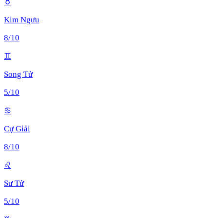
♉
Kim Ngưu
8
/10
♊
Song Tử
5
/10
♋
Cự Giải
8
/10
♌
Sư Tử
5
/10