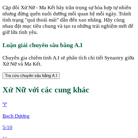
Cặp đôi Xử Nữ - Ma Kết hãy trân trọng sự hòa hợp tự nhiên
nhưng đừng quên nuôi dưỡng mối quan hệ mỗi ngày. Tránh
tình trạng "quá thoải mái" dẫn đến xao nhãng. Hãy cùng
nhau đặt mục tiêu chung và tạo ra những trải nghiệm mới để
giữ lửa tình yêu.
Luận giải chuyên sâu bằng A.I
Chuyên gia chiêm tinh A.I sẽ phân tích chi tiết Synastry giữa
Xử Nữ
và
Ma Kết
.
Tra cứu chuyên sâu bằng A.I
Xử Nữ
với các cung khác
♈
Bạch Dương
5
/10