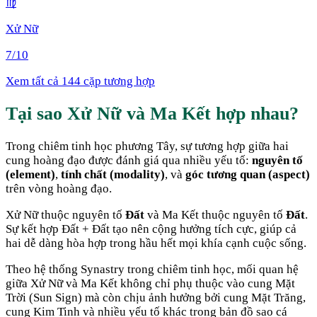
♍
Xử Nữ
7
/10
Xem tất cả 144 cặp tương hợp
Tại sao
Xử Nữ
và
Ma Kết
hợp nhau
?
Trong chiêm tinh học phương Tây, sự tương hợp giữa hai
cung hoàng đạo được đánh giá qua nhiều yếu tố:
nguyên tố
(element)
,
tính chất (modality)
, và
góc tương quan (aspect)
trên vòng hoàng đạo.
Xử Nữ
thuộc nguyên tố
Đất
và
Ma Kết
thuộc nguyên tố
Đất
.
Sự kết hợp
Đất + Đất
tạo nên cộng hưởng tích cực, giúp cả
hai dễ dàng hòa hợp trong hầu hết mọi khía cạnh cuộc sống
.
Theo hệ thống Synastry trong chiêm tinh học, mối quan hệ
giữa
Xử Nữ
và
Ma Kết
không chỉ phụ thuộc vào cung Mặt
Trời (Sun Sign) mà còn chịu ảnh hưởng bởi cung Mặt Trăng,
cung Kim Tinh và nhiều yếu tố khác trong bản đồ sao cá