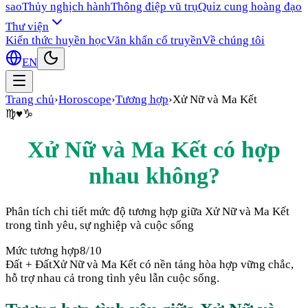
sao
Thủy nghịch hành
Thông điệp vũ trụ
Quiz cung hoàng đạo
Thư viện
Kiến thức huyền học
Văn khấn cổ truyền
Về chúng tôi
EN
Trang chủ
›
Horoscope
›
Tương hợp
›
Xử Nữ
và
Ma Kết
♍
♥
♑
Xử Nữ
và
Ma Kết
có hợp
nhau không?
Phân tích chi tiết mức độ tương hợp giữa
Xử Nữ
và
Ma Kết
trong tình yêu, sự nghiệp và cuộc sống
Mức tương hợp
8
/10
Đất + Đất
Xử Nữ và Ma Kết có nền tảng hòa hợp vững chắc,
hỗ trợ nhau cả trong tình yêu lẫn cuộc sống.