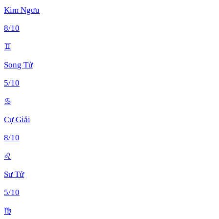
Kim Ngưu
8
/10
♊
Song Tử
5
/10
♋
Cự Giải
8
/10
♌
Sư Tử
5
/10
♍