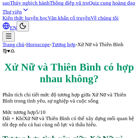
sao
Thủy nghịch hành
Thông điệp vũ trụ
Quiz cung hoàng đạo
Thư viện
Kiến thức huyền học
Văn khấn cổ truyền
Về chúng tôi
EN
Trang chủ
›
Horoscope
›
Tương hợp
›
Xử Nữ
và
Thiên Bình
♍
♥
♎
Xử Nữ
và
Thiên Bình
có hợp
nhau không?
Phân tích chi tiết mức độ tương hợp giữa
Xử Nữ
và
Thiên
Bình
trong tình yêu, sự nghiệp và cuộc sống
Mức tương hợp
5
/10
Đất + Khí
Xử Nữ và Thiên Bình có thể xây dựng mối quan hệ
tốt đẹp nếu cả hai cùng nỗ lực và thấu hiểu.