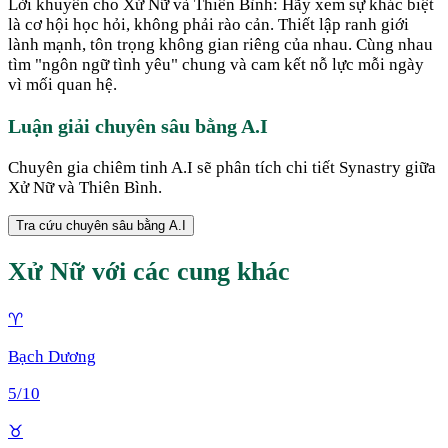
Lời khuyên cho Xử Nữ và Thiên Bình: Hãy xem sự khác biệt
là cơ hội học hỏi, không phải rào cản. Thiết lập ranh giới
lành mạnh, tôn trọng không gian riêng của nhau. Cùng nhau
tìm "ngôn ngữ tình yêu" chung và cam kết nỗ lực mỗi ngày
vì mối quan hệ.
Luận giải chuyên sâu bằng A.I
Chuyên gia chiêm tinh A.I sẽ phân tích chi tiết Synastry giữa
Xử Nữ
và
Thiên Bình
.
Tra cứu chuyên sâu bằng A.I
Xử Nữ
với các cung khác
♈
Bạch Dương
5
/10
♉