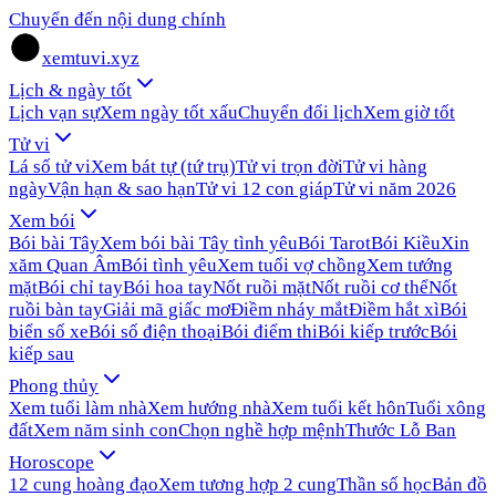
Chuyển đến nội dung chính
xemtuvi.xyz
Lịch & ngày tốt
Lịch vạn sự
Xem ngày tốt xấu
Chuyển đổi lịch
Xem giờ tốt
Tử vi
Lá số tử vi
Xem bát tự (tứ trụ)
Tử vi trọn đời
Tử vi hàng
ngày
Vận hạn & sao hạn
Tử vi 12 con giáp
Tử vi năm 2026
Xem bói
Bói bài Tây
Xem bói bài Tây tình yêu
Bói Tarot
Bói Kiều
Xin
xăm Quan Âm
Bói tình yêu
Xem tuổi vợ chồng
Xem tướng
mặt
Bói chỉ tay
Bói hoa tay
Nốt ruồi mặt
Nốt ruồi cơ thể
Nốt
ruồi bàn tay
Giải mã giấc mơ
Điềm nháy mắt
Điềm hắt xì
Bói
biển số xe
Bói số điện thoại
Bói điểm thi
Bói kiếp trước
Bói
kiếp sau
Phong thủy
Xem tuổi làm nhà
Xem hướng nhà
Xem tuổi kết hôn
Tuổi xông
đất
Xem năm sinh con
Chọn nghề hợp mệnh
Thước Lỗ Ban
Horoscope
12 cung hoàng đạo
Xem tương hợp 2 cung
Thần số học
Bản đồ