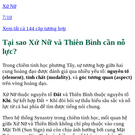
Xử Nữ
7
/10
Xem tất cả 144 cặp tương hợp
Tại sao
Xử Nữ
và
Thiên Bình
cần nỗ
lực
?
Trong chiêm tinh học phương Tây, sự tương hợp giữa hai
cung hoàng đạo được đánh giá qua nhiều yếu tố:
nguyên tố
(element)
,
tính chất (modality)
, và
góc tương quan (aspect)
trên vòng hoàng đạo.
Xử Nữ
thuộc nguyên tố
Đất
và
Thiên Bình
thuộc nguyên tố
Khí
. Sự kết hợp
Đất + Khí
đòi hỏi sự thấu hiểu sâu sắc và nỗ
lực từ cả hai phía để tìm được tiếng nói chung
.
Theo hệ thống Synastry trong chiêm tinh học, mối quan hệ
giữa
Xử Nữ
và
Thiên Bình
không chỉ phụ thuộc vào cung
Mặt Trời (Sun Sign) mà còn chịu ảnh hưởng bởi cung Mặt