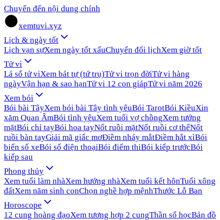
Chuyển đến nội dung chính
xemtuvi.xyz
Lịch & ngày tốt
Lịch vạn sự
Xem ngày tốt xấu
Chuyển đổi lịch
Xem giờ tốt
Tử vi
Lá số tử vi
Xem bát tự (tứ trụ)
Tử vi trọn đời
Tử vi hàng
ngày
Vận hạn & sao hạn
Tử vi 12 con giáp
Tử vi năm 2026
Xem bói
Bói bài Tây
Xem bói bài Tây tình yêu
Bói Tarot
Bói Kiều
Xin
xăm Quan Âm
Bói tình yêu
Xem tuổi vợ chồng
Xem tướng
mặt
Bói chỉ tay
Bói hoa tay
Nốt ruồi mặt
Nốt ruồi cơ thể
Nốt
ruồi bàn tay
Giải mã giấc mơ
Điềm nháy mắt
Điềm hắt xì
Bói
biển số xe
Bói số điện thoại
Bói điểm thi
Bói kiếp trước
Bói
kiếp sau
Phong thủy
Xem tuổi làm nhà
Xem hướng nhà
Xem tuổi kết hôn
Tuổi xông
đất
Xem năm sinh con
Chọn nghề hợp mệnh
Thước Lỗ Ban
Horoscope
12 cung hoàng đạo
Xem tương hợp 2 cung
Thần số học
Bản đồ