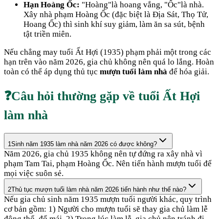
Hạn Hoàng Ốc:
"Hoàng"là hoang vắng, "Ốc"là nhà.
Xây nhà phạm Hoàng Ốc (đặc biệt là Địa Sát, Thọ Tử,
Hoang Ốc) thì sinh khí suy giảm, làm ăn sa sút, bệnh
tật triền miên.
Nếu chẳng may tuổi
Ất Hợi
(
1935
) phạm phải một trong các
hạn trên vào năm
2026
, gia chủ không nên quá lo lắng. Hoàn
toàn có thể áp dụng thủ tục
mượn tuổi làm nhà
để hóa giải.
❓
Câu hỏi thường gặp về tuổi
Ất Hợi
làm nhà
1
Sinh năm 1935 làm nhà năm 2026 có được không?
Năm 2026, gia chủ 1935 không nên tự đứng ra xây nhà vì
phạm Tam Tai, phạm Hoàng Ốc. Nên tiến hành mượn tuổi để
mọi việc suôn sẻ.
2
Thủ tục mượn tuổi làm nhà năm 2026 tiến hành như thế nào?
Nếu gia chủ sinh năm 1935 mượn tuổi người khác, quy trình
cơ bản gồm: 1) Người cho mượn tuổi sẽ thay gia chủ làm lễ
động thổ, đổ mái. 2) Trong lúc làm lễ, gia chủ nên tránh đi