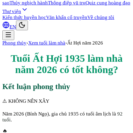
sao
Thủy nghịch hành
Thông điệp vũ trụ
Quiz cung hoàng đạo
Thư viện
Kiến thức huyền học
Văn khấn cổ truyền
Về chúng tôi
EN
Phong thủy
›
Xem tuổi làm nhà
›
Ất Hợi
năm
2026
Tuổi
Ất Hợi
1935
làm nhà
năm
2026
có tốt không?
Kết luận phong thủy
⚠️ KHÔNG NÊN XÂY
Năm
2026
(
Bính Ngọ
), gia chủ
1935
có tuổi âm lịch là
92
tuổi
.
🔥