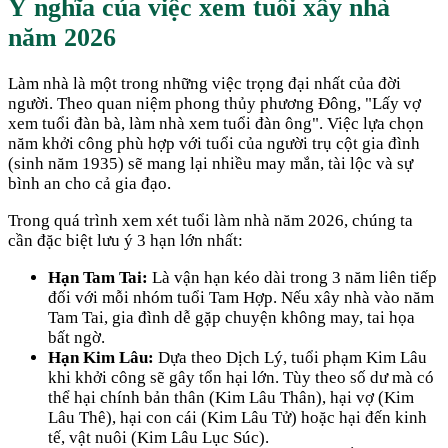
Ý nghĩa của việc xem tuổi xây nhà
năm
2026
Làm nhà là một trong những việc trọng đại nhất của đời
người. Theo quan niệm phong thủy phương Đông, "Lấy vợ
xem tuổi đàn bà, làm nhà xem tuổi đàn ông". Việc lựa chọn
năm khởi công phù hợp với tuổi của người trụ cột gia đình
(sinh năm
1935
) sẽ mang lại nhiều may mắn, tài lộc và sự
bình an cho cả gia đạo.
Trong quá trình xem xét tuổi làm nhà năm
2026
, chúng ta
cần đặc biệt lưu ý 3 hạn lớn nhất:
Hạn Tam Tai:
Là vận hạn kéo dài trong 3 năm liên tiếp
đối với mỗi nhóm tuổi Tam Hợp. Nếu xây nhà vào năm
Tam Tai, gia đình dễ gặp chuyện không may, tai họa
bất ngờ.
Hạn Kim Lâu:
Dựa theo Dịch Lý, tuổi phạm Kim Lâu
khi khởi công sẽ gây tổn hại lớn. Tùy theo số dư mà có
thể hại chính bản thân (Kim Lâu Thân), hại vợ (Kim
Lâu Thê), hại con cái (Kim Lâu Tử) hoặc hại đến kinh
tế, vật nuôi (Kim Lâu Lục Súc).