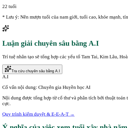
22
tuổi
* Lưu ý: Nên mượn tuổi của nam giới, tuổi cao, khỏe mạnh, tín
Luận giải chuyên sâu bằng A.I
Trí tuệ nhân tạo sẽ tổng hợp các yếu tố Tam Tai, Kim Lâu, Ho
Tra cứu chuyên sâu bằng A.I
A.I
Cố vấn nội dung:
Chuyên gia Huyền học AI
Nội dung được tổng hợp từ cổ thư và phân tích bởi thuật toán
cực.
Quy trình kiểm duyệt & E-E-A-T →
Ý nghĩa của việc xem tuổi xây nhà nă