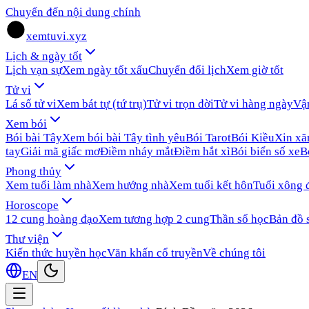
Chuyển đến nội dung chính
xemtuvi.xyz
Lịch & ngày tốt
Lịch vạn sự
Xem ngày tốt xấu
Chuyển đổi lịch
Xem giờ tốt
Tử vi
Lá số tử vi
Xem bát tự (tứ trụ)
Tử vi trọn đời
Tử vi hàng ngày
Vậ
Xem bói
Bói bài Tây
Xem bói bài Tây tình yêu
Bói Tarot
Bói Kiều
Xin x
tay
Giải mã giấc mơ
Điềm nháy mắt
Điềm hắt xì
Bói biển số xe
B
Phong thủy
Xem tuổi làm nhà
Xem hướng nhà
Xem tuổi kết hôn
Tuổi xông 
Horoscope
12 cung hoàng đạo
Xem tương hợp 2 cung
Thần số học
Bản đồ 
Thư viện
Kiến thức huyền học
Văn khấn cổ truyền
Về chúng tôi
EN