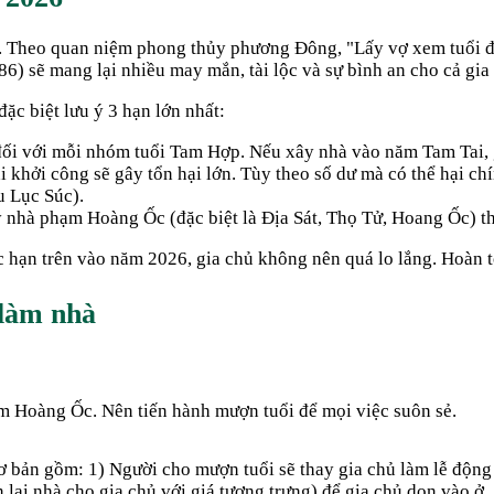
i. Theo quan niệm phong thủy phương Đông, "Lấy vợ xem tuổi đ
86
) sẽ mang lại nhiều may mắn, tài lộc và sự bình an cho cả gia
đặc biệt lưu ý 3 hạn lớn nhất:
 đối với mỗi nhóm tuổi Tam Hợp. Nếu xây nhà vào năm Tam Tai, 
khởi công sẽ gây tổn hại lớn. Tùy theo số dư mà có thể hại ch
u Lục Súc).
hà phạm Hoàng Ốc (đặc biệt là Địa Sát, Thọ Tử, Hoang Ốc) thì s
c hạn trên vào năm
2026
, gia chủ không nên quá lo lắng. Hoàn 
làm nhà
m Hoàng Ốc. Nên tiến hành mượn tuổi để mọi việc suôn sẻ.
bản gồm: 1) Người cho mượn tuổi sẽ thay gia chủ làm lễ động th
 lại nhà cho gia chủ với giá tượng trưng) để gia chủ dọn vào ở.