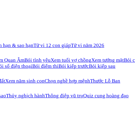
n hạn & sao hạn
Tử vi 12 con giáp
Tử vi năm 2026
ăm Quan Âm
Bói tình yêu
Xem tuổi vợ chồng
Xem tướng mặt
Bói c
ói số điện thoại
Bói điểm thi
Bói kiếp trước
Bói kiếp sau
đất
Xem năm sinh con
Chọn nghề hợp mệnh
Thước Lỗ Ban
sao
Thủy nghịch hành
Thông điệp vũ trụ
Quiz cung hoàng đạo