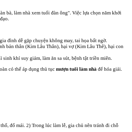
àn bà, làm nhà xem tuổi đàn ông". Việc lựa chọn năm khởi
 đạo.
gia đình dễ gặp chuyện không may, tai họa bất ngờ.
ính bản thân (Kim Lâu Thân), hại vợ (Kim Lâu Thê), hại con
inh khí suy giảm, làm ăn sa sút, bệnh tật triền miên.
toàn có thể áp dụng thủ tục
mượn tuổi làm nhà
để hóa giải.
ổ, đổ mái. 2) Trong lúc làm lễ, gia chủ nên tránh đi chỗ