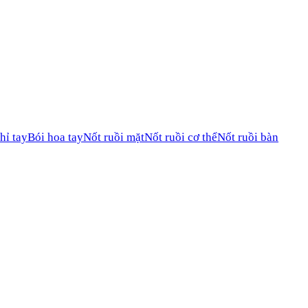
hỉ tay
Bói hoa tay
Nốt ruồi mặt
Nốt ruồi cơ thể
Nốt ruồi bàn