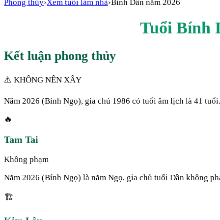
Phong thủy
›
Xem tuổi làm nhà
›
Bính Dần
năm
2026
Tuổi
Bính 
Kết luận phong thủy
⚠️ KHÔNG NÊN XÂY
Năm
2026
(
Bính Ngọ
), gia chủ
1986
có tuổi âm lịch là
41
tuổi
🔥
Tam Tai
Không phạm
Năm 2026 (Bính Ngọ) là năm Ngọ, gia chủ tuổi Dần không ph
🏗️