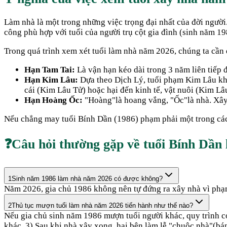
Làm nhà là một trong những việc trọng đại nhất của đời ngườ
công phù hợp với tuổi của người trụ cột gia đình (sinh năm
19
Trong quá trình xem xét tuổi làm nhà năm
2026
, chúng ta cần 
Hạn Tam Tai:
Là vận hạn kéo dài trong 3 năm liên tiếp
Hạn Kim Lâu:
Dựa theo Dịch Lý, tuổi phạm Kim Lâu khi 
cái (Kim Lâu Tử) hoặc hại đến kinh tế, vật nuôi (Kim Lâ
Hạn Hoàng Ốc:
"Hoàng"là hoang vắng, "Ốc"là nhà. Xây n
Nếu chẳng may tuổi
Bính Dần
(
1986
) phạm phải một trong cá
❓
Câu hỏi thường gặp về tuổi
Bính Dần
1
Sinh năm 1986 làm nhà năm 2026 có được không?
Năm 2026, gia chủ 1986 không nên tự đứng ra xây nhà vì phạ
2
Thủ tục mượn tuổi làm nhà năm 2026 tiến hành như thế nào?
Nếu gia chủ sinh năm 1986 mượn tuổi người khác, quy trình cơ 
khác. 3) Sau khi nhà xây xong, hai bên làm lễ "chuộc nhà"(bán