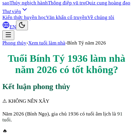
sao
Thủy nghịch hành
Thông điệp vũ trụ
Quiz cung hoàng đạo
Thư viện
Kiến thức huyền học
Văn khấn cổ truyền
Về chúng tôi
EN
Phong thủy
›
Xem tuổi làm nhà
›
Bính Tý
năm
2026
Tuổi
Bính Tý
1936
làm nhà
năm
2026
có tốt không?
Kết luận phong thủy
⚠️ KHÔNG NÊN XÂY
Năm
2026
(
Bính Ngọ
), gia chủ
1936
có tuổi âm lịch là
91
tuổi
.
🔥