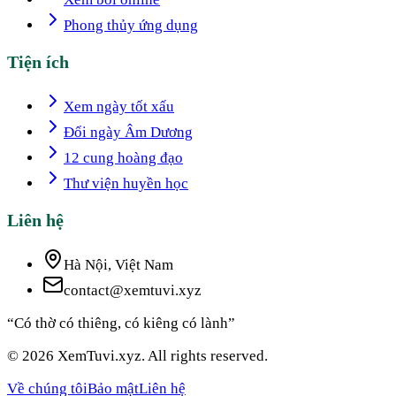
Phong thủy ứng dụng
Tiện ích
Xem ngày tốt xấu
Đổi ngày Âm Dương
12 cung hoàng đạo
Thư viện huyền học
Liên hệ
Hà Nội, Việt Nam
contact@xemtuvi.xyz
“Có thờ có thiêng, có kiêng có lành”
© 2026 XemTuvi.xyz. All rights reserved.
Về chúng tôi
Bảo mật
Liên hệ