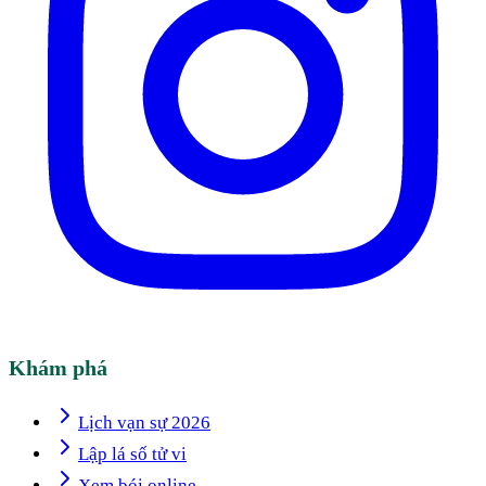
Khám phá
Lịch vạn sự 2026
Lập lá số tử vi
Xem bói online