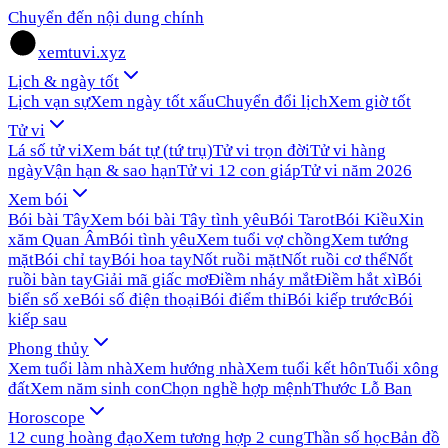
Chuyển đến nội dung chính
xemtuvi.xyz
Lịch & ngày tốt
Lịch vạn sự
Xem ngày tốt xấu
Chuyển đổi lịch
Xem giờ tốt
Tử vi
Lá số tử vi
Xem bát tự (tứ trụ)
Tử vi trọn đời
Tử vi hàng
ngày
Vận hạn & sao hạn
Tử vi 12 con giáp
Tử vi năm 2026
Xem bói
Bói bài Tây
Xem bói bài Tây tình yêu
Bói Tarot
Bói Kiều
Xin
xăm Quan Âm
Bói tình yêu
Xem tuổi vợ chồng
Xem tướng
mặt
Bói chỉ tay
Bói hoa tay
Nốt ruồi mặt
Nốt ruồi cơ thể
Nốt
ruồi bàn tay
Giải mã giấc mơ
Điềm nháy mắt
Điềm hắt xì
Bói
biển số xe
Bói số điện thoại
Bói điểm thi
Bói kiếp trước
Bói
kiếp sau
Phong thủy
Xem tuổi làm nhà
Xem hướng nhà
Xem tuổi kết hôn
Tuổi xông
đất
Xem năm sinh con
Chọn nghề hợp mệnh
Thước Lỗ Ban
Horoscope
12 cung hoàng đạo
Xem tương hợp 2 cung
Thần số học
Bản đồ