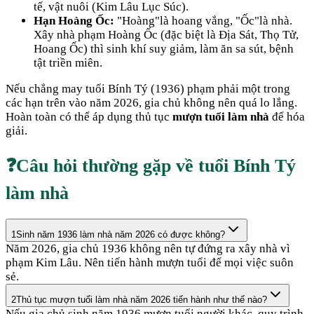
tế, vật nuôi (Kim Lâu Lục Súc).
Hạn Hoàng Ốc:
"Hoàng"là hoang vắng, "Ốc"là nhà.
Xây nhà phạm Hoàng Ốc (đặc biệt là Địa Sát, Thọ Tử,
Hoang Ốc) thì sinh khí suy giảm, làm ăn sa sút, bệnh
tật triền miên.
Nếu chẳng may tuổi
Bính Tý
(
1936
) phạm phải một trong
các hạn trên vào năm
2026
, gia chủ không nên quá lo lắng.
Hoàn toàn có thể áp dụng thủ tục
mượn tuổi làm nhà
để hóa
giải.
❓
Câu hỏi thường gặp về tuổi
Bính Tý
làm nhà
1
Sinh năm 1936 làm nhà năm 2026 có được không?
Năm 2026, gia chủ 1936 không nên tự đứng ra xây nhà vì
phạm Kim Lâu. Nên tiến hành mượn tuổi để mọi việc suôn
sẻ.
2
Thủ tục mượn tuổi làm nhà năm 2026 tiến hành như thế nào?
Nếu gia chủ sinh năm 1936 mượn tuổi người khác, quy trình