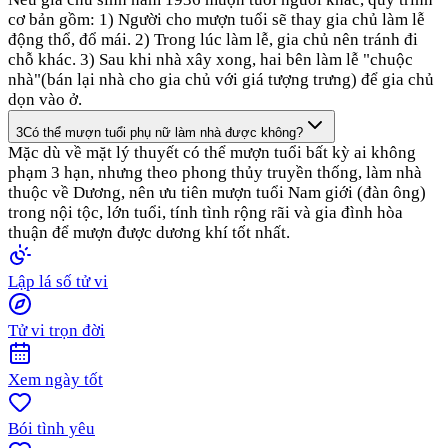
cơ bản gồm: 1) Người cho mượn tuổi sẽ thay gia chủ làm lễ
động thổ, đổ mái. 2) Trong lúc làm lễ, gia chủ nên tránh đi
chỗ khác. 3) Sau khi nhà xây xong, hai bên làm lễ "chuộc
nhà"(bán lại nhà cho gia chủ với giá tượng trưng) để gia chủ
dọn vào ở.
3
Có thể mượn tuổi phụ nữ làm nhà được không?
Mặc dù về mặt lý thuyết có thể mượn tuổi bất kỳ ai không
phạm 3 hạn, nhưng theo phong thủy truyền thống, làm nhà
thuộc về Dương, nên ưu tiên mượn tuổi Nam giới (đàn ông)
trong nội tộc, lớn tuổi, tính tình rộng rãi và gia đình hòa
thuận để mượn được dương khí tốt nhất.
Lập lá số tử vi
Tử vi trọn đời
Xem ngày tốt
Bói tình yêu