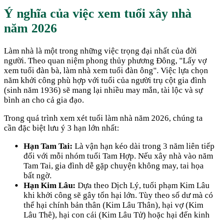
Ý nghĩa của việc xem tuổi xây nhà
năm
2026
Làm nhà là một trong những việc trọng đại nhất của đời
người. Theo quan niệm phong thủy phương Đông, "Lấy vợ
xem tuổi đàn bà, làm nhà xem tuổi đàn ông". Việc lựa chọn
năm khởi công phù hợp với tuổi của người trụ cột gia đình
(sinh năm
1936
) sẽ mang lại nhiều may mắn, tài lộc và sự
bình an cho cả gia đạo.
Trong quá trình xem xét tuổi làm nhà năm
2026
, chúng ta
cần đặc biệt lưu ý 3 hạn lớn nhất:
Hạn Tam Tai:
Là vận hạn kéo dài trong 3 năm liên tiếp
đối với mỗi nhóm tuổi Tam Hợp. Nếu xây nhà vào năm
Tam Tai, gia đình dễ gặp chuyện không may, tai họa
bất ngờ.
Hạn Kim Lâu:
Dựa theo Dịch Lý, tuổi phạm Kim Lâu
khi khởi công sẽ gây tổn hại lớn. Tùy theo số dư mà có
thể hại chính bản thân (Kim Lâu Thân), hại vợ (Kim
Lâu Thê), hại con cái (Kim Lâu Tử) hoặc hại đến kinh