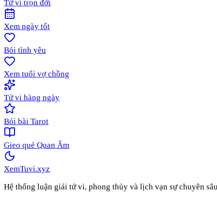
Tử vi trọn đời
Xem ngày tốt
Bói tình yêu
Xem tuổi vợ chồng
Tử vi hàng ngày
Bói bài Tarot
Gieo quẻ Quan Âm
XemTuvi
.xyz
Hệ thống luận giải tử vi, phong thủy và lịch vạn sự chuyên sâ