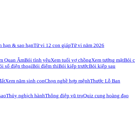
n hạn & sao hạn
Tử vi 12 con giáp
Tử vi năm 2026
ăm Quan Âm
Bói tình yêu
Xem tuổi vợ chồng
Xem tướng mặt
Bói c
ói số điện thoại
Bói điểm thi
Bói kiếp trước
Bói kiếp sau
đất
Xem năm sinh con
Chọn nghề hợp mệnh
Thước Lỗ Ban
sao
Thủy nghịch hành
Thông điệp vũ trụ
Quiz cung hoàng đạo