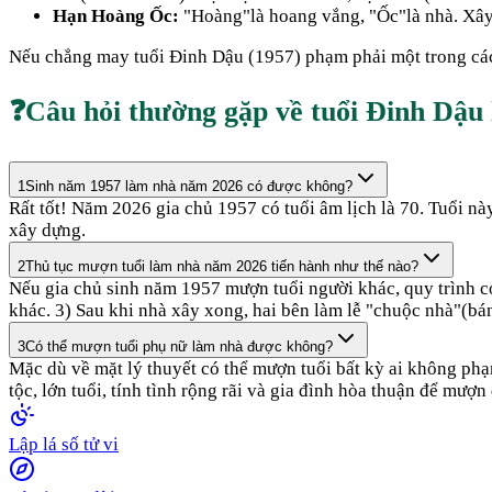
Hạn Hoàng Ốc:
"Hoàng"là hoang vắng, "Ốc"là nhà. Xây n
Nếu chẳng may tuổi
Đinh Dậu
(
1957
) phạm phải một trong cá
❓
Câu hỏi thường gặp về tuổi
Đinh Dậu
1
Sinh năm 1957 làm nhà năm 2026 có được không?
Rất tốt! Năm 2026 gia chủ 1957 có tuổi âm lịch là 70. Tuổi
xây dựng.
2
Thủ tục mượn tuổi làm nhà năm 2026 tiến hành như thế nào?
Nếu gia chủ sinh năm 1957 mượn tuổi người khác, quy trình cơ 
khác. 3) Sau khi nhà xây xong, hai bên làm lễ "chuộc nhà"(bán
3
Có thể mượn tuổi phụ nữ làm nhà được không?
Mặc dù về mặt lý thuyết có thể mượn tuổi bất kỳ ai không ph
tộc, lớn tuổi, tính tình rộng rãi và gia đình hòa thuận để mượn
Lập lá số tử vi