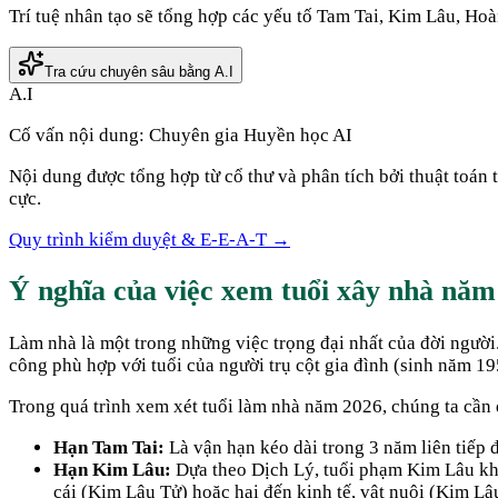
Trí tuệ nhân tạo sẽ tổng hợp các yếu tố Tam Tai, Kim Lâu, Ho
Tra cứu chuyên sâu bằng A.I
A.I
Cố vấn nội dung:
Chuyên gia Huyền học AI
Nội dung được tổng hợp từ cổ thư và phân tích bởi thuật toán
cực.
Quy trình kiểm duyệt & E-E-A-T →
Ý nghĩa của việc xem tuổi xây nhà nă
Làm nhà là một trong những việc trọng đại nhất của đời ngườ
công phù hợp với tuổi của người trụ cột gia đình (sinh năm
19
Trong quá trình xem xét tuổi làm nhà năm
2026
, chúng ta cần 
Hạn Tam Tai:
Là vận hạn kéo dài trong 3 năm liên tiếp
Hạn Kim Lâu:
Dựa theo Dịch Lý, tuổi phạm Kim Lâu khi 
cái (Kim Lâu Tử) hoặc hại đến kinh tế, vật nuôi (Kim Lâ