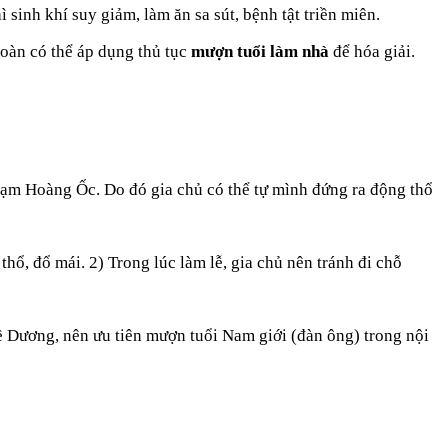
inh khí suy giảm, làm ăn sa sút, bệnh tật triền miên.
toàn có thể áp dụng thủ tục
mượn tuổi làm nhà
để hóa giải.
ạm Hoàng Ốc. Do đó gia chủ có thể tự mình đứng ra động thổ
ổ, đổ mái. 2) Trong lúc làm lễ, gia chủ nên tránh đi chỗ
ề Dương, nên ưu tiên mượn tuổi Nam giới (đàn ông) trong nội