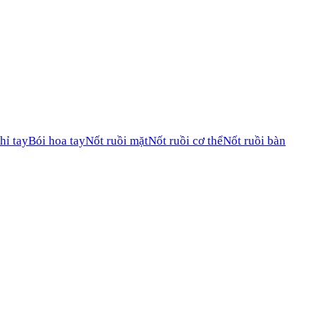
hỉ tay
Bói hoa tay
Nốt ruồi mặt
Nốt ruồi cơ thể
Nốt ruồi bàn