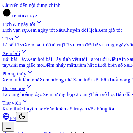
Chuyển đến nội dung chính
xemtuvi.xyz
Lịch & ngày tốt
Lịch vạn sự
Xem ngày tốt xấu
Chuyển đổi lịch
Xem giờ tốt
Tử vi
Lá số tử vi
Xem bát tự (tứ trụ)
Tử vi trọn đời
Tử vi hàng ngày
Vậ
Xem bói
Bói bài Tây
Xem bói bài Tây tình yêu
Bói Tarot
Bói Kiều
Xin x
tay
Giải mã giấc mơ
Điềm nháy mắt
Điềm hắt xì
Bói biển số xe
B
Phong thủy
Xem tuổi làm nhà
Xem hướng nhà
Xem tuổi kết hôn
Tuổi xông 
Horoscope
12 cung hoàng đạo
Xem tương hợp 2 cung
Thần số học
Bản đồ 
Thư viện
Kiến thức huyền học
Văn khấn cổ truyền
Về chúng tôi
EN