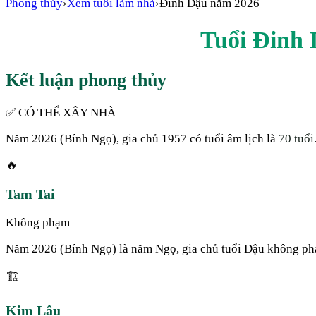
Phong thủy
›
Xem tuổi làm nhà
›
Đinh Dậu
năm
2026
Tuổi
Đinh 
Kết luận phong thủy
✅ CÓ THỂ XÂY NHÀ
Năm
2026
(
Bính Ngọ
), gia chủ
1957
có tuổi âm lịch là
70
tuổi
🔥
Tam Tai
Không phạm
Năm 2026 (Bính Ngọ) là năm Ngọ, gia chủ tuổi Dậu không ph
🏗️
Kim Lâu