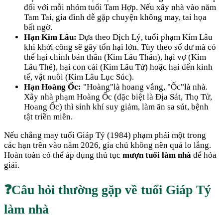
đối với mỗi nhóm tuổi Tam Hợp. Nếu xây nhà vào năm
Tam Tai, gia đình dễ gặp chuyện không may, tai họa
bất ngờ.
Hạn Kim Lâu:
Dựa theo Dịch Lý, tuổi phạm Kim Lâu
khi khởi công sẽ gây tổn hại lớn. Tùy theo số dư mà có
thể hại chính bản thân (Kim Lâu Thân), hại vợ (Kim
Lâu Thê), hại con cái (Kim Lâu Tử) hoặc hại đến kinh
tế, vật nuôi (Kim Lâu Lục Súc).
Hạn Hoàng Ốc:
"Hoàng"là hoang vắng, "Ốc"là nhà.
Xây nhà phạm Hoàng Ốc (đặc biệt là Địa Sát, Thọ Tử,
Hoang Ốc) thì sinh khí suy giảm, làm ăn sa sút, bệnh
tật triền miên.
Nếu chẳng may tuổi
Giáp Tý
(
1984
) phạm phải một trong
các hạn trên vào năm
2026
, gia chủ không nên quá lo lắng.
Hoàn toàn có thể áp dụng thủ tục
mượn tuổi làm nhà
để hóa
giải.
❓
Câu hỏi thường gặp về tuổi
Giáp Tý
làm nhà