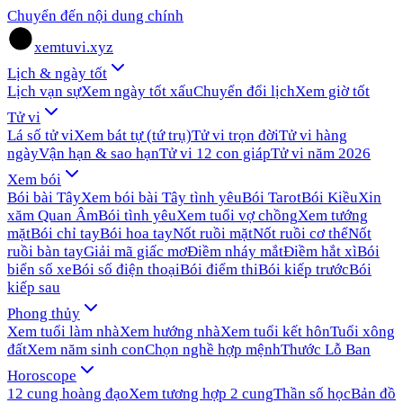
Chuyển đến nội dung chính
xemtuvi.xyz
Lịch & ngày tốt
Lịch vạn sự
Xem ngày tốt xấu
Chuyển đổi lịch
Xem giờ tốt
Tử vi
Lá số tử vi
Xem bát tự (tứ trụ)
Tử vi trọn đời
Tử vi hàng
ngày
Vận hạn & sao hạn
Tử vi 12 con giáp
Tử vi năm 2026
Xem bói
Bói bài Tây
Xem bói bài Tây tình yêu
Bói Tarot
Bói Kiều
Xin
xăm Quan Âm
Bói tình yêu
Xem tuổi vợ chồng
Xem tướng
mặt
Bói chỉ tay
Bói hoa tay
Nốt ruồi mặt
Nốt ruồi cơ thể
Nốt
ruồi bàn tay
Giải mã giấc mơ
Điềm nháy mắt
Điềm hắt xì
Bói
biển số xe
Bói số điện thoại
Bói điểm thi
Bói kiếp trước
Bói
kiếp sau
Phong thủy
Xem tuổi làm nhà
Xem hướng nhà
Xem tuổi kết hôn
Tuổi xông
đất
Xem năm sinh con
Chọn nghề hợp mệnh
Thước Lỗ Ban
Horoscope
12 cung hoàng đạo
Xem tương hợp 2 cung
Thần số học
Bản đồ