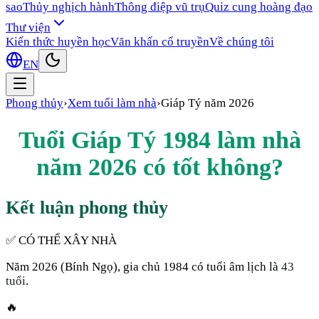
sao
Thủy nghịch hành
Thông điệp vũ trụ
Quiz cung hoàng đạo
Thư viện
Kiến thức huyền học
Văn khấn cổ truyền
Về chúng tôi
EN
Phong thủy
›
Xem tuổi làm nhà
›
Giáp Tý
năm
2026
Tuổi
Giáp Tý
1984
làm nhà
năm
2026
có tốt không?
Kết luận phong thủy
✅ CÓ THỂ XÂY NHÀ
Năm
2026
(
Bính Ngọ
), gia chủ
1984
có tuổi âm lịch là
43
tuổi
.
🔥