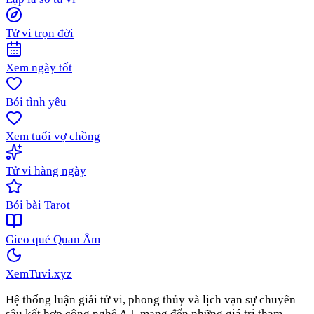
Tử vi trọn đời
Xem ngày tốt
Bói tình yêu
Xem tuổi vợ chồng
Tử vi hàng ngày
Bói bài Tarot
Gieo quẻ Quan Âm
XemTuvi
.xyz
Hệ thống luận giải tử vi, phong thủy và lịch vạn sự chuyên
sâu kết hợp công nghệ A.I, mang đến những giá trị tham