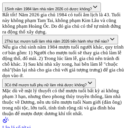
1
Sinh năm 1984 làm nhà năm 2026 có được không?
Rất tốt! Năm 2026 gia chủ 1984 có tuổi âm lịch là 43. Tuổi
này không phạm Tam Tai, không phạm Kim Lâu và cũng
không phạm Hoàng Ốc. Do đó gia chủ có thể tự mình đứng
ra động thổ xây dựng.
2
Thủ tục mượn tuổi làm nhà năm 2026 tiến hành như thế nào?
Nếu gia chủ sinh năm 1984 mượn tuổi người khác, quy trình
cơ bản gồm: 1) Người cho mượn tuổi sẽ thay gia chủ làm lễ
động thổ, đổ mái. 2) Trong lúc làm lễ, gia chủ nên tránh đi
chỗ khác. 3) Sau khi nhà xây xong, hai bên làm lễ "chuộc
nhà"(bán lại nhà cho gia chủ với giá tượng trưng) để gia chủ
dọn vào ở.
3
Có thể mượn tuổi phụ nữ làm nhà được không?
Mặc dù về mặt lý thuyết có thể mượn tuổi bất kỳ ai không
phạm 3 hạn, nhưng theo phong thủy truyền thống, làm nhà
thuộc về Dương, nên ưu tiên mượn tuổi Nam giới (đàn ông)
trong nội tộc, lớn tuổi, tính tình rộng rãi và gia đình hòa
thuận để mượn được dương khí tốt nhất.
Lập lá số tử vi