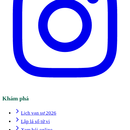
Khám phá
Lịch vạn sự 2026
Lập lá số tử vi
Xem bói online