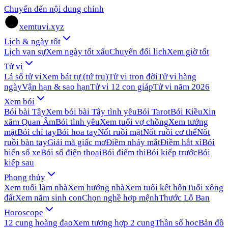
Chuyển đến nội dung chính
xemtuvi.xyz
Lịch & ngày tốt
Lịch vạn sự
Xem ngày tốt xấu
Chuyển đổi lịch
Xem giờ tốt
Tử vi
Lá số tử vi
Xem bát tự (tứ trụ)
Tử vi trọn đời
Tử vi hàng
ngày
Vận hạn & sao hạn
Tử vi 12 con giáp
Tử vi năm 2026
Xem bói
Bói bài Tây
Xem bói bài Tây tình yêu
Bói Tarot
Bói Kiều
Xin
xăm Quan Âm
Bói tình yêu
Xem tuổi vợ chồng
Xem tướng
mặt
Bói chỉ tay
Bói hoa tay
Nốt ruồi mặt
Nốt ruồi cơ thể
Nốt
ruồi bàn tay
Giải mã giấc mơ
Điềm nháy mắt
Điềm hắt xì
Bói
biển số xe
Bói số điện thoại
Bói điểm thi
Bói kiếp trước
Bói
kiếp sau
Phong thủy
Xem tuổi làm nhà
Xem hướng nhà
Xem tuổi kết hôn
Tuổi xông
đất
Xem năm sinh con
Chọn nghề hợp mệnh
Thước Lỗ Ban
Horoscope
12 cung hoàng đạo
Xem tương hợp 2 cung
Thần số học
Bản đồ