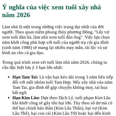
Ý nghĩa của việc xem tuổi xây nhà
năm
2026
Làm nhà là một trong những việc trọng đại nhất của đời
người. Theo quan niệm phong thủy phương Đông, "Lấy vợ
xem tuổi đàn bà, làm nhà xem tuổi đàn ông". Việc lựa chọn
năm khởi công phù hợp với tuổi của người trụ cột gia đình
(sinh năm
1988
) sẽ mang lại nhiều may mắn, tài lộc và sự
bình an cho cả gia đạo.
Trong quá trình xem xét tuổi làm nhà năm
2026
, chúng ta
cần đặc biệt lưu ý 3 hạn lớn nhất:
Hạn Tam Tai:
Là vận hạn kéo dài trong 3 năm liên tiếp
đối với mỗi nhóm tuổi Tam Hợp. Nếu xây nhà vào năm
Tam Tai, gia đình dễ gặp chuyện không may, tai họa
bất ngờ.
Hạn Kim Lâu:
Dựa theo Dịch Lý, tuổi phạm Kim Lâu
khi khởi công sẽ gây tổn hại lớn. Tùy theo số dư mà có
thể hại chính bản thân (Kim Lâu Thân), hại vợ (Kim
Lâu Thê), hại con cái (Kim Lâu Tử) hoặc hại đến kinh