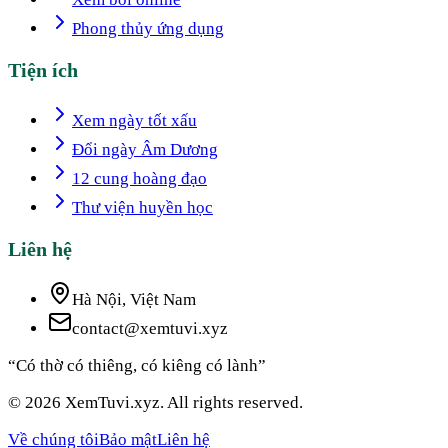
Phong thủy ứng dụng
Tiện ích
Xem ngày tốt xấu
Đổi ngày Âm Dương
12 cung hoàng đạo
Thư viện huyền học
Liên hệ
Hà Nội, Việt Nam
contact@xemtuvi.xyz
“Có thờ có thiêng, có kiêng có lành”
© 2026 XemTuvi.xyz. All rights reserved.
Về chúng tôi
Bảo mật
Liên hệ