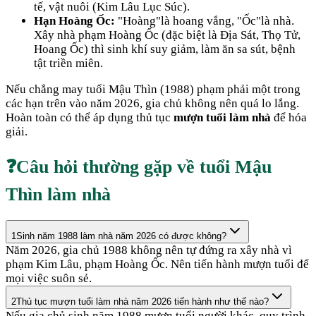
tế, vật nuôi (Kim Lâu Lục Súc).
Hạn Hoàng Ốc:
"Hoàng"là hoang vắng, "Ốc"là nhà.
Xây nhà phạm Hoàng Ốc (đặc biệt là Địa Sát, Thọ Tử,
Hoang Ốc) thì sinh khí suy giảm, làm ăn sa sút, bệnh
tật triền miên.
Nếu chẳng may tuổi
Mậu Thìn
(
1988
) phạm phải một trong
các hạn trên vào năm
2026
, gia chủ không nên quá lo lắng.
Hoàn toàn có thể áp dụng thủ tục
mượn tuổi làm nhà
để hóa
giải.
❓
Câu hỏi thường gặp về tuổi
Mậu
Thìn
làm nhà
1
Sinh năm 1988 làm nhà năm 2026 có được không?
Năm 2026, gia chủ 1988 không nên tự đứng ra xây nhà vì
phạm Kim Lâu, phạm Hoàng Ốc. Nên tiến hành mượn tuổi để
mọi việc suôn sẻ.
2
Thủ tục mượn tuổi làm nhà năm 2026 tiến hành như thế nào?
Nếu gia chủ sinh năm 1988 mượn tuổi người khác, quy trình