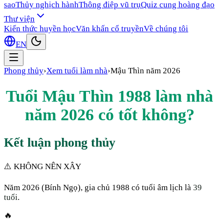
sao
Thủy nghịch hành
Thông điệp vũ trụ
Quiz cung hoàng đạo
Thư viện
Kiến thức huyền học
Văn khấn cổ truyền
Về chúng tôi
EN
Phong thủy
›
Xem tuổi làm nhà
›
Mậu Thìn
năm
2026
Tuổi
Mậu Thìn
1988
làm nhà
năm
2026
có tốt không?
Kết luận phong thủy
⚠️ KHÔNG NÊN XÂY
Năm
2026
(
Bính Ngọ
), gia chủ
1988
có tuổi âm lịch là
39
tuổi
.
🔥