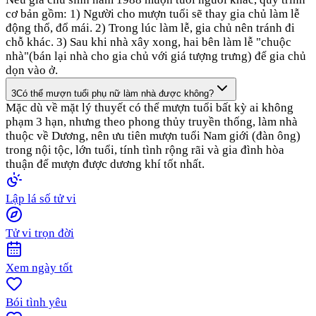
cơ bản gồm: 1) Người cho mượn tuổi sẽ thay gia chủ làm lễ
động thổ, đổ mái. 2) Trong lúc làm lễ, gia chủ nên tránh đi
chỗ khác. 3) Sau khi nhà xây xong, hai bên làm lễ "chuộc
nhà"(bán lại nhà cho gia chủ với giá tượng trưng) để gia chủ
dọn vào ở.
3
Có thể mượn tuổi phụ nữ làm nhà được không?
Mặc dù về mặt lý thuyết có thể mượn tuổi bất kỳ ai không
phạm 3 hạn, nhưng theo phong thủy truyền thống, làm nhà
thuộc về Dương, nên ưu tiên mượn tuổi Nam giới (đàn ông)
trong nội tộc, lớn tuổi, tính tình rộng rãi và gia đình hòa
thuận để mượn được dương khí tốt nhất.
Lập lá số tử vi
Tử vi trọn đời
Xem ngày tốt
Bói tình yêu