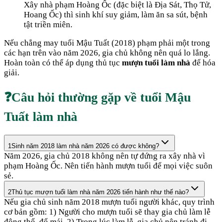
Xây nhà phạm Hoàng Ốc (đặc biệt là Địa Sát, Thọ Tử,
Hoang Ốc) thì sinh khí suy giảm, làm ăn sa sút, bệnh
tật triền miên.
Nếu chẳng may tuổi
Mậu Tuất
(
2018
) phạm phải một trong
các hạn trên vào năm
2026
, gia chủ không nên quá lo lắng.
Hoàn toàn có thể áp dụng thủ tục
mượn tuổi làm nhà
để hóa
giải.
❓
Câu hỏi thường gặp về tuổi
Mậu
Tuất
làm nhà
1
Sinh năm 2018 làm nhà năm 2026 có được không?
Năm 2026, gia chủ 2018 không nên tự đứng ra xây nhà vì
phạm Hoàng Ốc. Nên tiến hành mượn tuổi để mọi việc suôn
sẻ.
2
Thủ tục mượn tuổi làm nhà năm 2026 tiến hành như thế nào?
Nếu gia chủ sinh năm 2018 mượn tuổi người khác, quy trình
cơ bản gồm: 1) Người cho mượn tuổi sẽ thay gia chủ làm lễ
động thổ, đổ mái. 2) Trong lúc làm lễ, gia chủ nên tránh đi