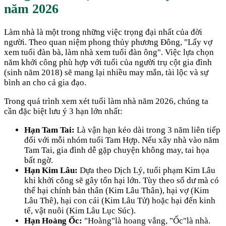
năm
2026
Làm nhà là một trong những việc trọng đại nhất của đời
người. Theo quan niệm phong thủy phương Đông, "Lấy vợ
xem tuổi đàn bà, làm nhà xem tuổi đàn ông". Việc lựa chọn
năm khởi công phù hợp với tuổi của người trụ cột gia đình
(sinh năm
2018
) sẽ mang lại nhiều may mắn, tài lộc và sự
bình an cho cả gia đạo.
Trong quá trình xem xét tuổi làm nhà năm
2026
, chúng ta
cần đặc biệt lưu ý 3 hạn lớn nhất:
Hạn Tam Tai:
Là vận hạn kéo dài trong 3 năm liên tiếp
đối với mỗi nhóm tuổi Tam Hợp. Nếu xây nhà vào năm
Tam Tai, gia đình dễ gặp chuyện không may, tai họa
bất ngờ.
Hạn Kim Lâu:
Dựa theo Dịch Lý, tuổi phạm Kim Lâu
khi khởi công sẽ gây tổn hại lớn. Tùy theo số dư mà có
thể hại chính bản thân (Kim Lâu Thân), hại vợ (Kim
Lâu Thê), hại con cái (Kim Lâu Tử) hoặc hại đến kinh
tế, vật nuôi (Kim Lâu Lục Súc).
Hạn Hoàng Ốc:
"Hoàng"là hoang vắng, "Ốc"là nhà.