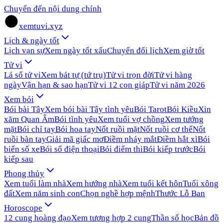
Chuyển đến nội dung chính
xemtuvi.xyz
Lịch & ngày tốt
Lịch vạn sự
Xem ngày tốt xấu
Chuyển đổi lịch
Xem giờ tốt
Tử vi
Lá số tử vi
Xem bát tự (tứ trụ)
Tử vi trọn đời
Tử vi hàng
ngày
Vận hạn & sao hạn
Tử vi 12 con giáp
Tử vi năm 2026
Xem bói
Bói bài Tây
Xem bói bài Tây tình yêu
Bói Tarot
Bói Kiều
Xin
xăm Quan Âm
Bói tình yêu
Xem tuổi vợ chồng
Xem tướng
mặt
Bói chỉ tay
Bói hoa tay
Nốt ruồi mặt
Nốt ruồi cơ thể
Nốt
ruồi bàn tay
Giải mã giấc mơ
Điềm nháy mắt
Điềm hắt xì
Bói
biển số xe
Bói số điện thoại
Bói điểm thi
Bói kiếp trước
Bói
kiếp sau
Phong thủy
Xem tuổi làm nhà
Xem hướng nhà
Xem tuổi kết hôn
Tuổi xông
đất
Xem năm sinh con
Chọn nghề hợp mệnh
Thước Lỗ Ban
Horoscope
12 cung hoàng đạo
Xem tương hợp 2 cung
Thần số học
Bản đồ