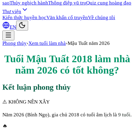
sao
Thủy nghịch hành
Thông điệp vũ trụ
Quiz cung hoàng đạo
Thư viện
Kiến thức huyền học
Văn khấn cổ truyền
Về chúng tôi
EN
Phong thủy
›
Xem tuổi làm nhà
›
Mậu Tuất
năm
2026
Tuổi
Mậu Tuất
2018
làm nhà
năm
2026
có tốt không?
Kết luận phong thủy
⚠️ KHÔNG NÊN XÂY
Năm
2026
(
Bính Ngọ
), gia chủ
2018
có tuổi âm lịch là
9
tuổi
.
🔥