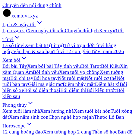
Chuyển đến nội dung chính
xemtuvi.xyz
Lịch & ngày tốt
Lịch vạn sự
Xem ngày tốt xấu
Chuyển đổi lịch
Xem giờ tốt
Tử vi
Lá số tử vi
Xem bát tự (tứ trụ)
Tử vi trọn đời
Tử vi hàng
ngày
Vận hạn & sao hạn
Tử vi 12 con giáp
Tử vi năm 2026
Xem bói
Bói bài Tây
Xem bói bài Tây tình yêu
Bói Tarot
Bói Kiều
Xin
xăm Quan Âm
Bói tình yêu
Xem tuổi vợ chồng
Xem tướng
mặt
Bói chỉ tay
Bói hoa tay
Nốt ruồi mặt
Nốt ruồi cơ thể
Nốt
ruồi bàn tay
Giải mã giấc mơ
Điềm nháy mắt
Điềm hắt xì
Bói
biển số xe
Bói số điện thoại
Bói điểm thi
Bói kiếp trước
Bói
kiếp sau
Phong thủy
Xem tuổi làm nhà
Xem hướng nhà
Xem tuổi kết hôn
Tuổi xông
đất
Xem năm sinh con
Chọn nghề hợp mệnh
Thước Lỗ Ban
Horoscope
12 cung hoàng đạo
Xem tương hợp 2 cung
Thần số học
Bản đồ