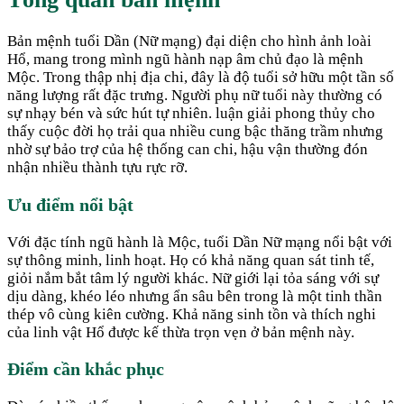
Bản mệnh tuổi Dần (Nữ mạng) đại diện cho hình ảnh loài
Hổ, mang trong mình ngũ hành nạp âm chủ đạo là mệnh
Mộc. Trong thập nhị địa chi, đây là độ tuổi sở hữu một tần số
năng lượng rất đặc trưng. Người phụ nữ tuổi này thường có
sự nhạy bén và sức hút tự nhiên. luận giải phong thủy cho
thấy cuộc đời họ trải qua nhiều cung bậc thăng trầm nhưng
nhờ sự bảo trợ của hệ thống can chi, hậu vận thường đón
nhận nhiều thành tựu rực rỡ.
Ưu điểm nổi bật
Với đặc tính ngũ hành là Mộc, tuổi Dần Nữ mạng nổi bật với
sự thông minh, linh hoạt. Họ có khả năng quan sát tinh tế,
giỏi nắm bắt tâm lý người khác. Nữ giới lại tỏa sáng với sự
dịu dàng, khéo léo nhưng ẩn sâu bên trong là một tinh thần
thép vô cùng kiên cường. Khả năng sinh tồn và thích nghi
của linh vật Hổ được kế thừa trọn vẹn ở bản mệnh này.
Điểm cần khắc phục