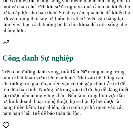
Dù có nhiều thế mạnh, song vận mệnh bản mệnh cũng bộc lộ
một vài hạn chế. Đôi khi sự đa nghi và quá cầu toàn khiến họ
tự tạo áp lực cho bản thân. Sự nhạy cảm quá mức dễ khiến họ
rơi vào trạng thái suy tư, buồn bã vô cớ. Việc cân bằng lại
tâm lý và học cách buông bỏ là chìa khóa để cuộc sống nhẹ
nhàng hơn.
Công danh Sự nghiệp
Trên con đường danh vọng, tuổi Dần Nữ mạng mang trong
mình khát khao vươn lên mạnh mẽ. Nhờ vào hệ thống can
chi tương trợ, giai đoạn tiền vận có thể gặp chút trắc trở để
rèn dũa bản lĩnh. Nhưng từ trung vận trở đi, họ dễ dàng thiết
lập được nền móng vững chắc. Nếu làm trong lĩnh vực đầu
tư, kinh doanh hoặc nghệ thuật, họ sẽ bộc lộ hết được tài
năng thiên bẩm. Tuy nhiên, cần tránh sự chủ quan vào các
năm hạn Thái Tuế để bảo toàn tài lộc.