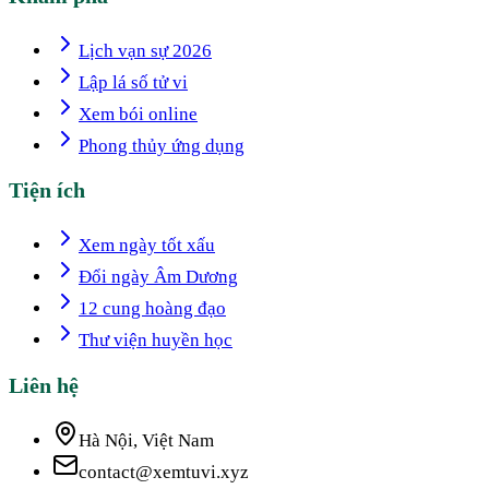
Lịch vạn sự 2026
Lập lá số tử vi
Xem bói online
Phong thủy ứng dụng
Tiện ích
Xem ngày tốt xấu
Đổi ngày Âm Dương
12 cung hoàng đạo
Thư viện huyền học
Liên hệ
Hà Nội, Việt Nam
contact@xemtuvi.xyz