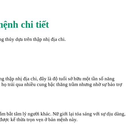
ệnh chi tiết
 thủy dựa trên thập nhị địa chi.
thập nhị địa chi, đây là độ tuổi sở hữu một tần số năng
i họ trải qua nhiều cung bậc thăng trầm nhưng nhờ sự bảo trợ
m bắt tâm lý người khác. Nữ giới lại tỏa sáng với sự dịu dàng,
 được kế thừa trọn vẹn ở bản mệnh này.