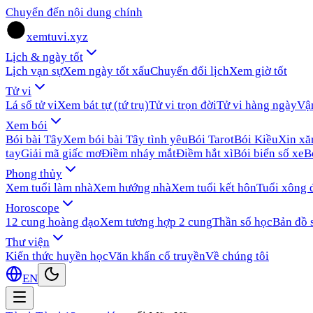
Chuyển đến nội dung chính
xemtuvi.xyz
Lịch & ngày tốt
Lịch vạn sự
Xem ngày tốt xấu
Chuyển đổi lịch
Xem giờ tốt
Tử vi
Lá số tử vi
Xem bát tự (tứ trụ)
Tử vi trọn đời
Tử vi hàng ngày
Vậ
Xem bói
Bói bài Tây
Xem bói bài Tây tình yêu
Bói Tarot
Bói Kiều
Xin x
tay
Giải mã giấc mơ
Điềm nháy mắt
Điềm hắt xì
Bói biển số xe
B
Phong thủy
Xem tuổi làm nhà
Xem hướng nhà
Xem tuổi kết hôn
Tuổi xông 
Horoscope
12 cung hoàng đạo
Xem tương hợp 2 cung
Thần số học
Bản đồ 
Thư viện
Kiến thức huyền học
Văn khấn cổ truyền
Về chúng tôi
EN