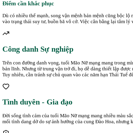
Điểm cần khắc phục
Dù có nhiều thế mạnh, song vận mệnh bản mệnh cũng bộc lộ một
vào trạng thái suy tư, buồn bã vô cớ. Việc cân bằng lại tâm l
Công danh Sự nghiệp
Trên con đường danh vọng, tuổi Mão Nữ mạng mang trong mình 
bản lĩnh. Nhưng từ trung vận trở đi, họ dễ dàng thiết lập đượ
Tuy nhiên, cần tránh sự chủ quan vào các năm hạn Thái Tuế để 
Tình duyên - Gia đạo
Đời sống tình cảm của tuổi Mão Nữ mạng mang nhiều màu sắc th
mối tình dang dở do sự ảnh hưởng của cung Đào Hoa, nhưng kh