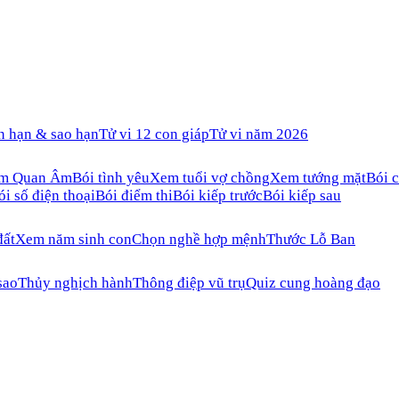
n hạn & sao hạn
Tử vi 12 con giáp
Tử vi năm 2026
ăm Quan Âm
Bói tình yêu
Xem tuổi vợ chồng
Xem tướng mặt
Bói c
ói số điện thoại
Bói điểm thi
Bói kiếp trước
Bói kiếp sau
đất
Xem năm sinh con
Chọn nghề hợp mệnh
Thước Lỗ Ban
sao
Thủy nghịch hành
Thông điệp vũ trụ
Quiz cung hoàng đạo