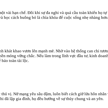
 vài hạn chế. Đôi khi sự đa nghi và quá cầu toàn khiến họ tự 
ý và học cách buông bỏ là chìa khóa để cuộc sống nhẹ nhàng hơn
khát khao vươn lên mạnh mẽ. Nhờ vào hệ thống can chi tương tr
c nền móng vững chắc. Nếu làm trong lĩnh vực đầu tư, kinh doanh
bảo toàn tài lộc.
ú vị. Nữ mạng yêu sâu đậm, luôn biết cách giữ lửa hôn nhân và 
i đã lập gia đình, họ đều hướng về sự thủy chung và an yên.