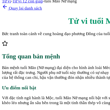
Tử vi
›
Tử vi 12 con giáp
›
tuổi Mão Nữ mạng
Quay lại danh sách
Tử vi tuổi 
Bức tranh toàn cảnh về cung hoàng đạo phương Đông của tuổi 
Tổng quan bản mệnh
Bản mệnh tuổi Mão (Nữ mạng) đại diện cho hình ảnh loài Mèo,
lượng rất đặc trưng. Người phụ nữ tuổi này thường có sự nhạy 
của hệ thống can chi, hậu vận thường đón nhận nhiều thành tự
Ưu điểm nổi bật
Với đặc tính ngũ hành là Mộc, tuổi Mão Nữ mạng nổi bật với sự 
khéo léo nhưng ẩn sâu bên trong là một tinh thần thép vô cùn