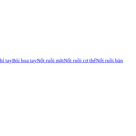
hỉ tay
Bói hoa tay
Nốt ruồi mặt
Nốt ruồi cơ thể
Nốt ruồi bàn