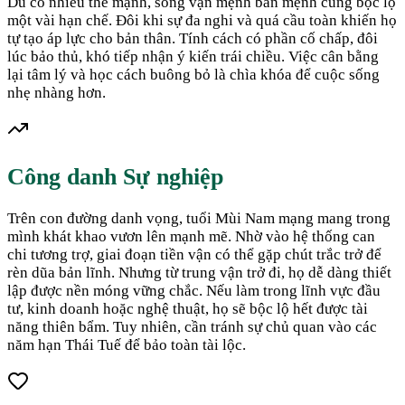
Dù có nhiều thế mạnh, song vận mệnh bản mệnh cũng bộc lộ
một vài hạn chế. Đôi khi sự đa nghi và quá cầu toàn khiến họ
tự tạo áp lực cho bản thân. Tính cách có phần cố chấp, đôi
lúc bảo thủ, khó tiếp nhận ý kiến trái chiều. Việc cân bằng
lại tâm lý và học cách buông bỏ là chìa khóa để cuộc sống
nhẹ nhàng hơn.
Công danh Sự nghiệp
Trên con đường danh vọng, tuổi Mùi Nam mạng mang trong
mình khát khao vươn lên mạnh mẽ. Nhờ vào hệ thống can
chi tương trợ, giai đoạn tiền vận có thể gặp chút trắc trở để
rèn dũa bản lĩnh. Nhưng từ trung vận trở đi, họ dễ dàng thiết
lập được nền móng vững chắc. Nếu làm trong lĩnh vực đầu
tư, kinh doanh hoặc nghệ thuật, họ sẽ bộc lộ hết được tài
năng thiên bẩm. Tuy nhiên, cần tránh sự chủ quan vào các
năm hạn Thái Tuế để bảo toàn tài lộc.