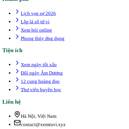
Lịch vạn sự 2026
Lập lá số tử vi
Xem bói online
Phong thủy ứng dụng
Tiện ích
Xem ngày tốt xấu
Đổi ngày Âm Dương
12 cung hoàng đạo
Thư viện huyền học
Liên hệ
Hà Nội, Việt Nam
contact@xemtuvi.xyz