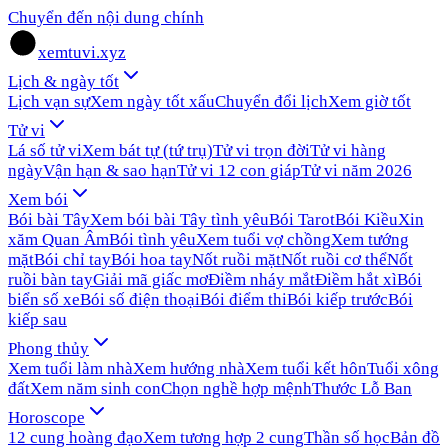
Chuyển đến nội dung chính
xemtuvi.xyz
Lịch & ngày tốt
Lịch vạn sự
Xem ngày tốt xấu
Chuyển đổi lịch
Xem giờ tốt
Tử vi
Lá số tử vi
Xem bát tự (tứ trụ)
Tử vi trọn đời
Tử vi hàng
ngày
Vận hạn & sao hạn
Tử vi 12 con giáp
Tử vi năm 2026
Xem bói
Bói bài Tây
Xem bói bài Tây tình yêu
Bói Tarot
Bói Kiều
Xin
xăm Quan Âm
Bói tình yêu
Xem tuổi vợ chồng
Xem tướng
mặt
Bói chỉ tay
Bói hoa tay
Nốt ruồi mặt
Nốt ruồi cơ thể
Nốt
ruồi bàn tay
Giải mã giấc mơ
Điềm nháy mắt
Điềm hắt xì
Bói
biển số xe
Bói số điện thoại
Bói điểm thi
Bói kiếp trước
Bói
kiếp sau
Phong thủy
Xem tuổi làm nhà
Xem hướng nhà
Xem tuổi kết hôn
Tuổi xông
đất
Xem năm sinh con
Chọn nghề hợp mệnh
Thước Lỗ Ban
Horoscope
12 cung hoàng đạo
Xem tương hợp 2 cung
Thần số học
Bản đồ