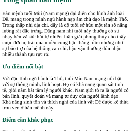
Bản mệnh tuổi Mùi (Nam mạng) đại diện cho hình ảnh loài
Dê, mang trong mình ngũ hành nạp âm chủ đạo là mệnh Thổ.
Trong thập nhị địa chi, đây là độ tuổi sở hữu một tần số năng
lượng rất đặc trưng. Đấng nam nhi tuổi này thường có sự
nhạy bén và sức hút tự nhiên. luận giải phong thủy cho thấy
cuộc đời họ trải qua nhiều cung bậc thăng trầm nhưng nhờ
sự bảo trợ của hệ thống can chi, hậu vận thường đón nhận
nhiều thành tựu rực rỡ.
Ưu điểm nổi bật
Với đặc tính ngũ hành là Thổ, tuổi Mùi Nam mạng nổi bật
với sự thông minh, linh hoạt. Họ có khả năng quan sát tinh
tế, giỏi nắm bắt tâm lý người khác. Nam giới tỏ ra là người có
bản lĩnh, quyết đoán và mang tư duy của người lãnh đạo.
Khả năng sinh tồn và thích nghi của linh vật Dê được kế thừa
trọn vẹn ở bản mệnh này.
Điểm cần khắc phục