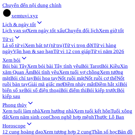
Chuyển đến nội dung chính
xemtuvi.xyz
Lịch & ngày tốt
Lịch vạn sự
Xem ngày tốt xấu
Chuyển đổi lịch
Xem giờ tốt
Tử vi
Lá số tử vi
Xem bát tự (tứ trụ)
Tử vi trọn đời
Tử vi hàng
ngày
Vận hạn & sao hạn
Tử vi 12 con giáp
Tử vi năm 2026
Xem bói
Bói bài Tây
Xem bói bài Tây tình yêu
Bói Tarot
Bói Kiều
Xin
xăm Quan Âm
Bói tình yêu
Xem tuổi vợ chồng
Xem tướng
mặt
Bói chỉ tay
Bói hoa tay
Nốt ruồi mặt
Nốt ruồi cơ thể
Nốt
ruồi bàn tay
Giải mã giấc mơ
Điềm nháy mắt
Điềm hắt xì
Bói
biển số xe
Bói số điện thoại
Bói điểm thi
Bói kiếp trước
Bói
kiếp sau
Phong thủy
Xem tuổi làm nhà
Xem hướng nhà
Xem tuổi kết hôn
Tuổi xông
đất
Xem năm sinh con
Chọn nghề hợp mệnh
Thước Lỗ Ban
Horoscope
12 cung hoàng đạo
Xem tương hợp 2 cung
Thần số học
Bản đồ