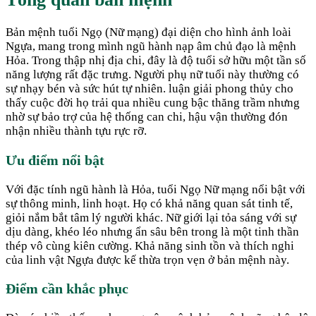
Bản mệnh tuổi Ngọ (Nữ mạng) đại diện cho hình ảnh loài
Ngựa, mang trong mình ngũ hành nạp âm chủ đạo là mệnh
Hỏa. Trong thập nhị địa chi, đây là độ tuổi sở hữu một tần số
năng lượng rất đặc trưng. Người phụ nữ tuổi này thường có
sự nhạy bén và sức hút tự nhiên. luận giải phong thủy cho
thấy cuộc đời họ trải qua nhiều cung bậc thăng trầm nhưng
nhờ sự bảo trợ của hệ thống can chi, hậu vận thường đón
nhận nhiều thành tựu rực rỡ.
Ưu điểm nổi bật
Với đặc tính ngũ hành là Hỏa, tuổi Ngọ Nữ mạng nổi bật với
sự thông minh, linh hoạt. Họ có khả năng quan sát tinh tế,
giỏi nắm bắt tâm lý người khác. Nữ giới lại tỏa sáng với sự
dịu dàng, khéo léo nhưng ẩn sâu bên trong là một tinh thần
thép vô cùng kiên cường. Khả năng sinh tồn và thích nghi
của linh vật Ngựa được kế thừa trọn vẹn ở bản mệnh này.
Điểm cần khắc phục