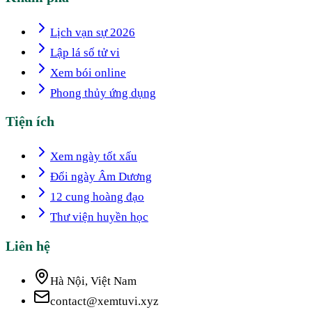
Lịch vạn sự 2026
Lập lá số tử vi
Xem bói online
Phong thủy ứng dụng
Tiện ích
Xem ngày tốt xấu
Đổi ngày Âm Dương
12 cung hoàng đạo
Thư viện huyền học
Liên hệ
Hà Nội, Việt Nam
contact@xemtuvi.xyz