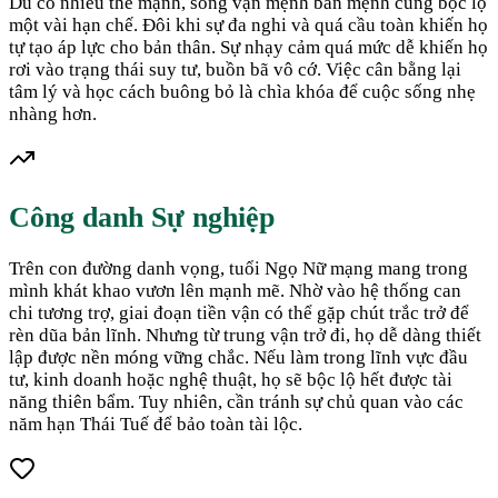
Dù có nhiều thế mạnh, song vận mệnh bản mệnh cũng bộc lộ
một vài hạn chế. Đôi khi sự đa nghi và quá cầu toàn khiến họ
tự tạo áp lực cho bản thân. Sự nhạy cảm quá mức dễ khiến họ
rơi vào trạng thái suy tư, buồn bã vô cớ. Việc cân bằng lại
tâm lý và học cách buông bỏ là chìa khóa để cuộc sống nhẹ
nhàng hơn.
Công danh Sự nghiệp
Trên con đường danh vọng, tuổi Ngọ Nữ mạng mang trong
mình khát khao vươn lên mạnh mẽ. Nhờ vào hệ thống can
chi tương trợ, giai đoạn tiền vận có thể gặp chút trắc trở để
rèn dũa bản lĩnh. Nhưng từ trung vận trở đi, họ dễ dàng thiết
lập được nền móng vững chắc. Nếu làm trong lĩnh vực đầu
tư, kinh doanh hoặc nghệ thuật, họ sẽ bộc lộ hết được tài
năng thiên bẩm. Tuy nhiên, cần tránh sự chủ quan vào các
năm hạn Thái Tuế để bảo toàn tài lộc.