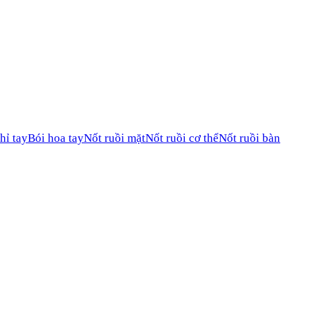
hỉ tay
Bói hoa tay
Nốt ruồi mặt
Nốt ruồi cơ thể
Nốt ruồi bàn