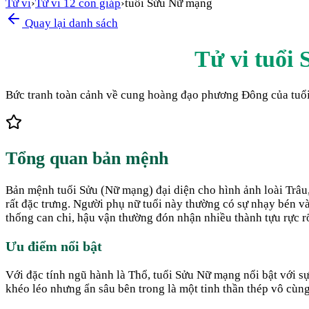
Tử vi
›
Tử vi 12 con giáp
›
tuổi Sửu Nữ mạng
Quay lại danh sách
Tử vi tuổi 
Bức tranh toàn cảnh về cung hoàng đạo phương Đông của tuổi S
Tổng quan bản mệnh
Bản mệnh tuổi Sửu (Nữ mạng) đại diện cho hình ảnh loài Trâu,
rất đặc trưng. Người phụ nữ tuổi này thường có sự nhạy bén và
thống can chi, hậu vận thường đón nhận nhiều thành tựu rực r
Ưu điểm nổi bật
Với đặc tính ngũ hành là Thổ, tuổi Sửu Nữ mạng nổi bật với sự 
khéo léo nhưng ẩn sâu bên trong là một tinh thần thép vô cùng