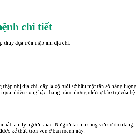
ệnh chi tiết
thủy dựa trên thập nhị địa chi.
hập nhị địa chi, đây là độ tuổi sở hữu một tần số năng lượng
rải qua nhiều cung bậc thăng trầm nhưng nhờ sự bảo trợ của hệ
m bắt tâm lý người khác. Nữ giới lại tỏa sáng với sự dịu dàng,
 được kế thừa trọn vẹn ở bản mệnh này.