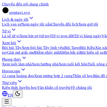
Chuyển đến nội dung chính
xemtuvi.xyz
Lịch & ngày tốt
Lịch vạn sự
Xem ngày tốt xấu
Chuyển đổi lịch
Xem giờ tốt
Tử vi
Lá số tử vi
Xem bát tự (tứ trụ)
Tử vi trọn đời
Tử vi hàng ngày
Vậ
Xem bói
Bói bài Tây
Xem bói bài Tây tình yêu
Bói Tarot
Bói Kiều
Xin x
tay
Giải mã giấc mơ
Điềm nháy mắt
Điềm hắt xì
Bói biển số xe
B
Phong thủy
Xem tuổi làm nhà
Xem hướng nhà
Xem tuổi kết hôn
Tuổi xông 
Horoscope
12 cung hoàng đạo
Xem tương hợp 2 cung
Thần số học
Bản đồ 
Thư viện
Kiến thức huyền học
Văn khấn cổ truyền
Về chúng tôi
EN