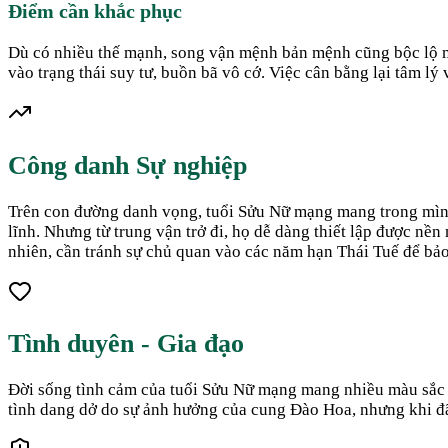
Điểm cần khắc phục
Dù có nhiều thế mạnh, song vận mệnh bản mệnh cũng bộc lộ một
vào trạng thái suy tư, buồn bã vô cớ. Việc cân bằng lại tâm l
Công danh Sự nghiệp
Trên con đường danh vọng, tuổi Sửu Nữ mạng mang trong mình k
lĩnh. Nhưng từ trung vận trở đi, họ dễ dàng thiết lập được nề
nhiên, cần tránh sự chủ quan vào các năm hạn Thái Tuế để bảo 
Tình duyên - Gia đạo
Đời sống tình cảm của tuổi Sửu Nữ mạng mang nhiều màu sắc th
tình dang dở do sự ảnh hưởng của cung Đào Hoa, nhưng khi đã