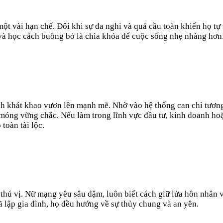
 vài hạn chế. Đôi khi sự đa nghi và quá cầu toàn khiến họ tự 
ý và học cách buông bỏ là chìa khóa để cuộc sống nhẹ nhàng hơn
hát khao vươn lên mạnh mẽ. Nhờ vào hệ thống can chi tương trợ
n móng vững chắc. Nếu làm trong lĩnh vực đầu tư, kinh doanh hoặ
toàn tài lộc.
ú vị. Nữ mạng yêu sâu đậm, luôn biết cách giữ lửa hôn nhân và 
 lập gia đình, họ đều hướng về sự thủy chung và an yên.