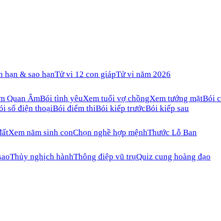
n hạn & sao hạn
Tử vi 12 con giáp
Tử vi năm 2026
ăm Quan Âm
Bói tình yêu
Xem tuổi vợ chồng
Xem tướng mặt
Bói c
ói số điện thoại
Bói điểm thi
Bói kiếp trước
Bói kiếp sau
đất
Xem năm sinh con
Chọn nghề hợp mệnh
Thước Lỗ Ban
sao
Thủy nghịch hành
Thông điệp vũ trụ
Quiz cung hoàng đạo