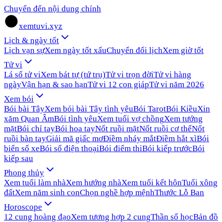
Chuyển đến nội dung chính
xemtuvi.xyz
Lịch & ngày tốt
Lịch vạn sự
Xem ngày tốt xấu
Chuyển đổi lịch
Xem giờ tốt
Tử vi
Lá số tử vi
Xem bát tự (tứ trụ)
Tử vi trọn đời
Tử vi hàng
ngày
Vận hạn & sao hạn
Tử vi 12 con giáp
Tử vi năm 2026
Xem bói
Bói bài Tây
Xem bói bài Tây tình yêu
Bói Tarot
Bói Kiều
Xin
xăm Quan Âm
Bói tình yêu
Xem tuổi vợ chồng
Xem tướng
mặt
Bói chỉ tay
Bói hoa tay
Nốt ruồi mặt
Nốt ruồi cơ thể
Nốt
ruồi bàn tay
Giải mã giấc mơ
Điềm nháy mắt
Điềm hắt xì
Bói
biển số xe
Bói số điện thoại
Bói điểm thi
Bói kiếp trước
Bói
kiếp sau
Phong thủy
Xem tuổi làm nhà
Xem hướng nhà
Xem tuổi kết hôn
Tuổi xông
đất
Xem năm sinh con
Chọn nghề hợp mệnh
Thước Lỗ Ban
Horoscope
12 cung hoàng đạo
Xem tương hợp 2 cung
Thần số học
Bản đồ