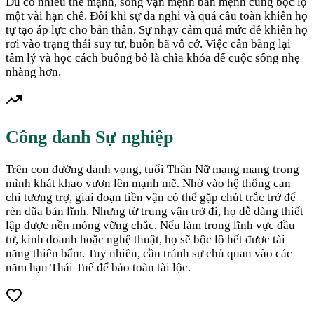
Dù có nhiều thế mạnh, song vận mệnh bản mệnh cũng bộc lộ
một vài hạn chế. Đôi khi sự đa nghi và quá cầu toàn khiến họ
tự tạo áp lực cho bản thân. Sự nhạy cảm quá mức dễ khiến họ
rơi vào trạng thái suy tư, buồn bã vô cớ. Việc cân bằng lại
tâm lý và học cách buông bỏ là chìa khóa để cuộc sống nhẹ
nhàng hơn.
Công danh Sự nghiệp
Trên con đường danh vọng, tuổi Thân Nữ mạng mang trong
mình khát khao vươn lên mạnh mẽ. Nhờ vào hệ thống can
chi tương trợ, giai đoạn tiền vận có thể gặp chút trắc trở để
rèn dũa bản lĩnh. Nhưng từ trung vận trở đi, họ dễ dàng thiết
lập được nền móng vững chắc. Nếu làm trong lĩnh vực đầu
tư, kinh doanh hoặc nghệ thuật, họ sẽ bộc lộ hết được tài
năng thiên bẩm. Tuy nhiên, cần tránh sự chủ quan vào các
năm hạn Thái Tuế để bảo toàn tài lộc.