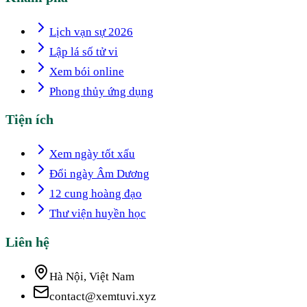
Lịch vạn sự 2026
Lập lá số tử vi
Xem bói online
Phong thủy ứng dụng
Tiện ích
Xem ngày tốt xấu
Đổi ngày Âm Dương
12 cung hoàng đạo
Thư viện huyền học
Liên hệ
Hà Nội, Việt Nam
contact@xemtuvi.xyz