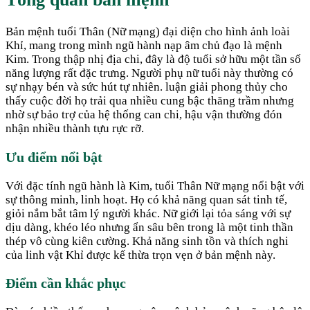
Bản mệnh tuổi Thân (Nữ mạng) đại diện cho hình ảnh loài
Khỉ, mang trong mình ngũ hành nạp âm chủ đạo là mệnh
Kim. Trong thập nhị địa chi, đây là độ tuổi sở hữu một tần số
năng lượng rất đặc trưng. Người phụ nữ tuổi này thường có
sự nhạy bén và sức hút tự nhiên. luận giải phong thủy cho
thấy cuộc đời họ trải qua nhiều cung bậc thăng trầm nhưng
nhờ sự bảo trợ của hệ thống can chi, hậu vận thường đón
nhận nhiều thành tựu rực rỡ.
Ưu điểm nổi bật
Với đặc tính ngũ hành là Kim, tuổi Thân Nữ mạng nổi bật với
sự thông minh, linh hoạt. Họ có khả năng quan sát tinh tế,
giỏi nắm bắt tâm lý người khác. Nữ giới lại tỏa sáng với sự
dịu dàng, khéo léo nhưng ẩn sâu bên trong là một tinh thần
thép vô cùng kiên cường. Khả năng sinh tồn và thích nghi
của linh vật Khỉ được kế thừa trọn vẹn ở bản mệnh này.
Điểm cần khắc phục