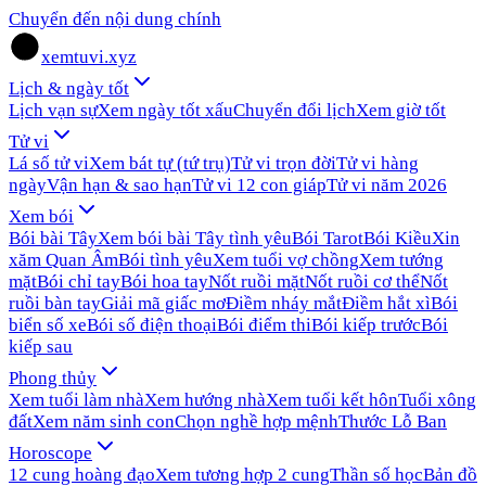
Chuyển đến nội dung chính
xemtuvi.xyz
Lịch & ngày tốt
Lịch vạn sự
Xem ngày tốt xấu
Chuyển đổi lịch
Xem giờ tốt
Tử vi
Lá số tử vi
Xem bát tự (tứ trụ)
Tử vi trọn đời
Tử vi hàng
ngày
Vận hạn & sao hạn
Tử vi 12 con giáp
Tử vi năm 2026
Xem bói
Bói bài Tây
Xem bói bài Tây tình yêu
Bói Tarot
Bói Kiều
Xin
xăm Quan Âm
Bói tình yêu
Xem tuổi vợ chồng
Xem tướng
mặt
Bói chỉ tay
Bói hoa tay
Nốt ruồi mặt
Nốt ruồi cơ thể
Nốt
ruồi bàn tay
Giải mã giấc mơ
Điềm nháy mắt
Điềm hắt xì
Bói
biển số xe
Bói số điện thoại
Bói điểm thi
Bói kiếp trước
Bói
kiếp sau
Phong thủy
Xem tuổi làm nhà
Xem hướng nhà
Xem tuổi kết hôn
Tuổi xông
đất
Xem năm sinh con
Chọn nghề hợp mệnh
Thước Lỗ Ban
Horoscope
12 cung hoàng đạo
Xem tương hợp 2 cung
Thần số học
Bản đồ