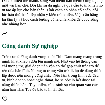
Dù có nhiều thế mạnh, song vận mệnh bản mệnh cũng bộc lộ
một vài hạn chế. Đôi khi sự đa nghi và quá cầu toàn khiến họ
tự tạo áp lực cho bản thân. Tính cách có phần cố chấp, đôi
lúc bảo thủ, khó tiếp nhận ý kiến trái chiều. Việc cân bằng
lại tâm lý và học cách buông bỏ là chìa khóa để cuộc sống
nhẹ nhàng hơn.
Công danh Sự nghiệp
Trên con đường danh vọng, tuổi Thìn Nam mạng mang trong
mình khát khao vươn lên mạnh mẽ. Nhờ vào hệ thống can
chi tương trợ, giai đoạn tiền vận có thể gặp chút trắc trở để
rèn dũa bản lĩnh. Nhưng từ trung vận trở đi, họ dễ dàng thiết
lập được nền móng vững chắc. Nếu làm trong lĩnh vực đầu
tư, kinh doanh hoặc nghệ thuật, họ sẽ bộc lộ hết được tài
năng thiên bẩm. Tuy nhiên, cần tránh sự chủ quan vào các
năm hạn Thái Tuế để bảo toàn tài lộc.