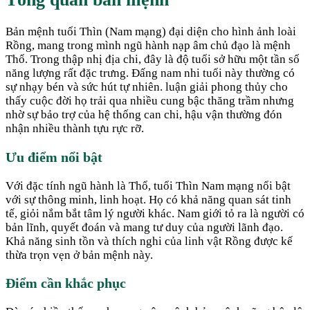
Bản mệnh tuổi Thìn (Nam mạng) đại diện cho hình ảnh loài
Rồng, mang trong mình ngũ hành nạp âm chủ đạo là mệnh
Thổ. Trong thập nhị địa chi, đây là độ tuổi sở hữu một tần số
năng lượng rất đặc trưng. Đấng nam nhi tuổi này thường có
sự nhạy bén và sức hút tự nhiên. luận giải phong thủy cho
thấy cuộc đời họ trải qua nhiều cung bậc thăng trầm nhưng
nhờ sự bảo trợ của hệ thống can chi, hậu vận thường đón
nhận nhiều thành tựu rực rỡ.
Ưu điểm nổi bật
Với đặc tính ngũ hành là Thổ, tuổi Thìn Nam mạng nổi bật
với sự thông minh, linh hoạt. Họ có khả năng quan sát tinh
tế, giỏi nắm bắt tâm lý người khác. Nam giới tỏ ra là người có
bản lĩnh, quyết đoán và mang tư duy của người lãnh đạo.
Khả năng sinh tồn và thích nghi của linh vật Rồng được kế
thừa trọn vẹn ở bản mệnh này.
Điểm cần khắc phục