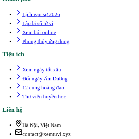
Lịch vạn sự 2026
Lập lá số tử vi
Xem bói online
Phong thủy ứng dụng
Tiện ích
Xem ngày tốt xấu
Đổi ngày Âm Dương
12 cung hoàng đạo
Thư viện huyền học
Liên hệ
Hà Nội, Việt Nam
contact@xemtuvi.xyz