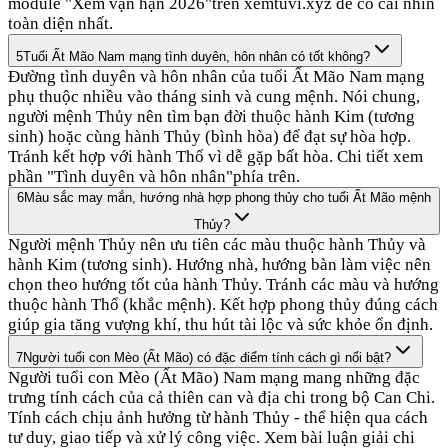
module "Xem vận hạn 2026"trên xemtuvi.xyz để có cái nhìn
toàn diện nhất.
5
Tuổi Ất Mão Nam mạng tình duyên, hôn nhân có tốt không?
Đường tình duyên và hôn nhân của tuổi Ất Mão Nam mạng
phụ thuộc nhiều vào tháng sinh và cung mệnh. Nói chung,
người mệnh Thủy nên tìm bạn đời thuộc hành Kim (tương
sinh) hoặc cùng hành Thủy (bình hòa) để đạt sự hòa hợp.
Tránh kết hợp với hành Thổ vì dễ gặp bất hòa. Chi tiết xem
phần "Tình duyên và hôn nhân"phía trên.
6
Màu sắc may mắn, hướng nhà hợp phong thủy cho tuổi Ất Mão mệnh
Thủy?
Người mệnh Thủy nên ưu tiên các màu thuộc hành Thủy và
hành Kim (tương sinh). Hướng nhà, hướng bàn làm việc nên
chọn theo hướng tốt của hành Thủy. Tránh các màu và hướng
thuộc hành Thổ (khắc mệnh). Kết hợp phong thủy đúng cách
giúp gia tăng vượng khí, thu hút tài lộc và sức khỏe ổn định.
7
Người tuổi con Mèo (Ất Mão) có đặc điểm tính cách gì nổi bật?
Người tuổi con Mèo (Ất Mão) Nam mạng mang những đặc
trưng tính cách của cả thiên can và địa chi trong bộ Can Chi.
Tính cách chịu ảnh hưởng từ hành Thủy - thể hiện qua cách
tư duy, giao tiếp và xử lý công việc. Xem bài luận giải chi