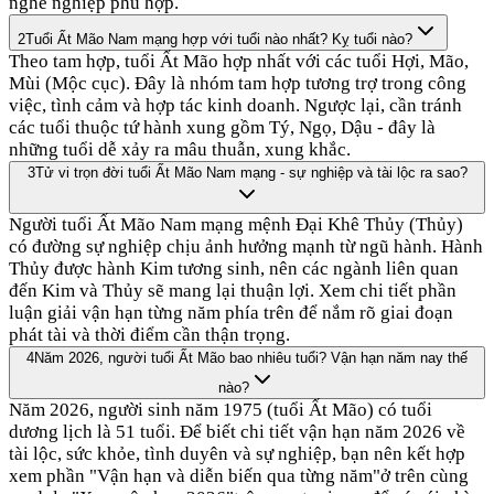
nghề nghiệp phù hợp.
2
Tuổi Ất Mão Nam mạng hợp với tuổi nào nhất? Kỵ tuổi nào?
Theo tam hợp, tuổi Ất Mão hợp nhất với các tuổi Hợi, Mão,
Mùi (Mộc cục). Đây là nhóm tam hợp tương trợ trong công
việc, tình cảm và hợp tác kinh doanh. Ngược lại, cần tránh
các tuổi thuộc tứ hành xung gồm Tý, Ngọ, Dậu - đây là
những tuổi dễ xảy ra mâu thuẫn, xung khắc.
3
Tử vi trọn đời tuổi Ất Mão Nam mạng - sự nghiệp và tài lộc ra sao?
Người tuổi Ất Mão Nam mạng mệnh Đại Khê Thủy (Thủy)
có đường sự nghiệp chịu ảnh hưởng mạnh từ ngũ hành. Hành
Thủy được hành Kim tương sinh, nên các ngành liên quan
đến Kim và Thủy sẽ mang lại thuận lợi. Xem chi tiết phần
luận giải vận hạn từng năm phía trên để nắm rõ giai đoạn
phát tài và thời điểm cần thận trọng.
4
Năm 2026, người tuổi Ất Mão bao nhiêu tuổi? Vận hạn năm nay thế
nào?
Năm 2026, người sinh năm 1975 (tuổi Ất Mão) có tuổi
dương lịch là 51 tuổi. Để biết chi tiết vận hạn năm 2026 về
tài lộc, sức khỏe, tình duyên và sự nghiệp, bạn nên kết hợp
xem phần "Vận hạn và diễn biến qua từng năm"ở trên cùng