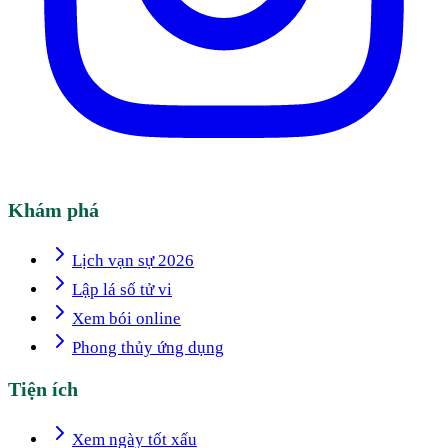
Khám phá
Lịch vạn sự 2026
Lập lá số tử vi
Xem bói online
Phong thủy ứng dụng
Tiện ích
Xem ngày tốt xấu