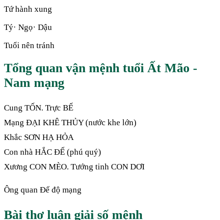
Tứ hành xung
Tý· Ngọ· Dậu
Tuổi nên tránh
Tổng quan vận mệnh tuổi Ất Mão -
Nam mạng
Cung TỐN. Trực BẾ
Mạng ĐẠI KHÊ THỦY (nước khe lớn)
Khắc SƠN HẠ HỎA
Con nhà HẮC ĐẾ (phú quý)
Xương CON MÈO. Tướng tinh CON DƠI
Ông quan Đế độ mạng
Bài thơ luận giải số mệnh