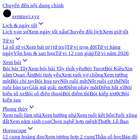
Chuyển đến nội dung chính
xemtuvi.xyz
Lịch & ngày tốt
Lịch vạn sự
Xem ngày tốt xấu
Chuyển đổi lịch
Xem giờ tốt
Tử vi
Lá số tử vi
Xem bát tự (tứ trụ)
Tử vi trọn đời
Tử vi hàng
ngày
Vận hạn & sao hạn
Tử vi 12 con giáp
Tử vi năm 2026
Xem bói
Bói bài Tây
Xem bói bài Tây tình yêu
Bói Tarot
Bói Kiều
Xin
xăm Quan Âm
Bói tình yêu
Xem tuổi vợ chồng
Xem tướng
mặt
Bói chỉ tay
Bói hoa tay
Nốt ruồi mặt
Nốt ruồi cơ thể
Nốt
ruồi bàn tay
Giải mã giấc mơ
Điềm nháy mắt
Điềm hắt xì
Bói
biển số xe
Bói số điện thoại
Bói điểm thi
Bói kiếp trước
Bói
kiếp sau
Phong thủy
Xem tuổi làm nhà
Xem hướng nhà
Xem tuổi kết hôn
Tuổi xông
đất
Xem năm sinh con
Chọn nghề hợp mệnh
Thước Lỗ Ban
Horoscope
12 cung hoàng đạo
Xem tương hợp 2 cung
Thần số học
Bản đồ