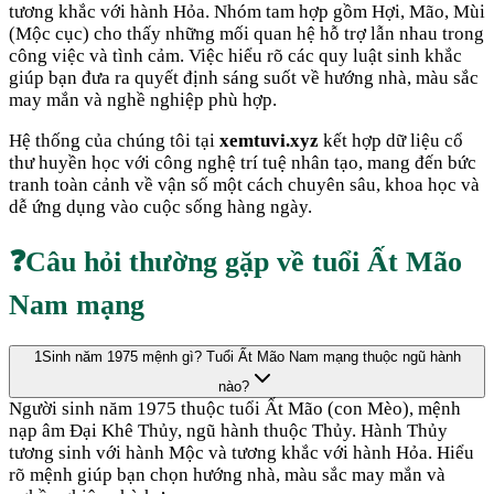
tương khắc với hành
Hỏa
. Nhóm tam hợp gồm
Hợi, Mão, Mùi
(
Mộc cục
) cho thấy những mối quan hệ hỗ trợ lẫn nhau trong
công việc và tình cảm. Việc hiểu rõ các quy luật sinh khắc
giúp bạn đưa ra quyết định sáng suốt về hướng nhà, màu sắc
may mắn và nghề nghiệp phù hợp.
Hệ thống của chúng tôi tại
xemtuvi.xyz
kết hợp dữ liệu cổ
thư huyền học với công nghệ trí tuệ nhân tạo, mang đến bức
tranh toàn cảnh về vận số một cách chuyên sâu, khoa học và
dễ ứng dụng vào cuộc sống hàng ngày.
❓
Câu hỏi thường gặp về tuổi
Ất Mão
Nam mạng
1
Sinh năm 1975 mệnh gì? Tuổi Ất Mão Nam mạng thuộc ngũ hành
nào?
Người sinh năm 1975 thuộc tuổi Ất Mão (con Mèo), mệnh
nạp âm Đại Khê Thủy, ngũ hành thuộc Thủy. Hành Thủy
tương sinh với hành Mộc và tương khắc với hành Hỏa. Hiểu
rõ mệnh giúp bạn chọn hướng nhà, màu sắc may mắn và