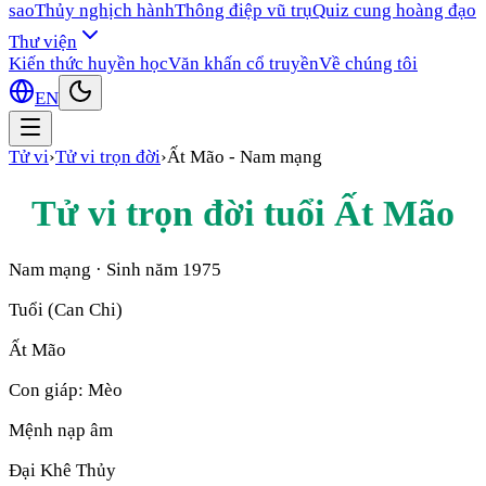
sao
Thủy nghịch hành
Thông điệp vũ trụ
Quiz cung hoàng đạo
Thư viện
Kiến thức huyền học
Văn khấn cổ truyền
Về chúng tôi
EN
Tử vi
›
Tử vi trọn đời
›
Ất Mão
-
Nam mạng
Tử vi trọn đời tuổi
Ất Mão
Nam mạng
· Sinh năm
1975
Tuổi (Can Chi)
Ất Mão
Con giáp:
Mèo
Mệnh nạp âm
Đại Khê Thủy