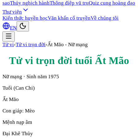
sao
Thủy nghịch hành
Thông điệp vũ trụ
Quiz cung hoàng đạo
Thư viện
Kiến thức huyền học
Văn khấn cổ truyền
Về chúng tôi
EN
Tử vi
›
Tử vi trọn đời
›
Ất Mão
-
Nữ mạng
Tử vi trọn đời tuổi
Ất Mão
Nữ mạng
· Sinh năm
1975
Tuổi (Can Chi)
Ất Mão
Con giáp:
Mèo
Mệnh nạp âm
Đại Khê Thủy