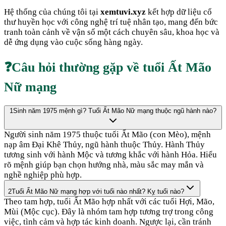
Hệ thống của chúng tôi tại
xemtuvi.xyz
kết hợp dữ liệu cổ
thư huyền học với công nghệ trí tuệ nhân tạo, mang đến bức
tranh toàn cảnh về vận số một cách chuyên sâu, khoa học và
dễ ứng dụng vào cuộc sống hàng ngày.
❓
Câu hỏi thường gặp về tuổi
Ất Mão
Nữ mạng
1
Sinh năm 1975 mệnh gì? Tuổi Ất Mão Nữ mạng thuộc ngũ hành nào?
Người sinh năm 1975 thuộc tuổi Ất Mão (con Mèo), mệnh
nạp âm Đại Khê Thủy, ngũ hành thuộc Thủy. Hành Thủy
tương sinh với hành Mộc và tương khắc với hành Hỏa. Hiểu
rõ mệnh giúp bạn chọn hướng nhà, màu sắc may mắn và
nghề nghiệp phù hợp.
2
Tuổi Ất Mão Nữ mạng hợp với tuổi nào nhất? Kỵ tuổi nào?
Theo tam hợp, tuổi Ất Mão hợp nhất với các tuổi Hợi, Mão,
Mùi (Mộc cục). Đây là nhóm tam hợp tương trợ trong công
việc, tình cảm và hợp tác kinh doanh. Ngược lại, cần tránh