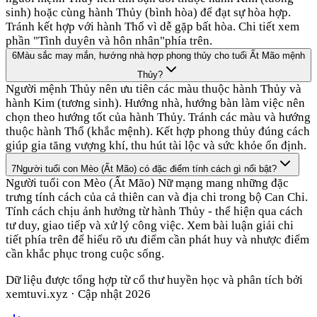
sinh) hoặc cùng hành Thủy (bình hòa) để đạt sự hòa hợp.
Tránh kết hợp với hành Thổ vì dễ gặp bất hòa. Chi tiết xem
phần "Tình duyên và hôn nhân"phía trên.
6
Màu sắc may mắn, hướng nhà hợp phong thủy cho tuổi Ất Mão mệnh
Thủy?
Người mệnh Thủy nên ưu tiên các màu thuộc hành Thủy và
hành Kim (tương sinh). Hướng nhà, hướng bàn làm việc nên
chọn theo hướng tốt của hành Thủy. Tránh các màu và hướng
thuộc hành Thổ (khắc mệnh). Kết hợp phong thủy đúng cách
giúp gia tăng vượng khí, thu hút tài lộc và sức khỏe ổn định.
7
Người tuổi con Mèo (Ất Mão) có đặc điểm tính cách gì nổi bật?
Người tuổi con Mèo (Ất Mão) Nữ mạng mang những đặc
trưng tính cách của cả thiên can và địa chi trong bộ Can Chi.
Tính cách chịu ảnh hưởng từ hành Thủy - thể hiện qua cách
tư duy, giao tiếp và xử lý công việc. Xem bài luận giải chi
tiết phía trên để hiểu rõ ưu điểm cần phát huy và nhược điểm
cần khắc phục trong cuộc sống.
Dữ liệu được tổng hợp từ cổ thư huyền học và phân tích bởi
xemtuvi.xyz · Cập nhật
2026