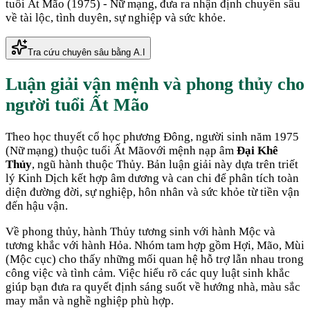
tuổi
Ất Mão
(
1975
) -
Nữ
mạng, đưa ra nhận định chuyên sâu
về tài lộc, tình duyên, sự nghiệp và sức khỏe.
Tra cứu chuyên sâu bằng A.I
Luận giải vận mệnh và phong thủy cho
người tuổi
Ất Mão
Theo học thuyết cổ học phương Đông, người sinh năm
1975
(
Nữ mạng
) thuộc tuổi
Ất Mão
với mệnh nạp âm
Đại Khê
Thủy
, ngũ hành thuộc
Thủy
. Bản luận giải này dựa trên triết
lý Kinh Dịch kết hợp âm dương và can chi để phân tích toàn
diện đường đời, sự nghiệp, hôn nhân và sức khỏe từ tiền vận
đến hậu vận.
Về phong thủy, hành
Thủy
tương sinh với hành
Mộc
và
tương khắc với hành
Hỏa
. Nhóm tam hợp gồm
Hợi, Mão, Mùi
(
Mộc cục
) cho thấy những mối quan hệ hỗ trợ lẫn nhau trong
công việc và tình cảm. Việc hiểu rõ các quy luật sinh khắc
giúp bạn đưa ra quyết định sáng suốt về hướng nhà, màu sắc
may mắn và nghề nghiệp phù hợp.