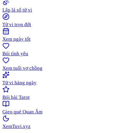
Lập lá số tử vi
Tử vi trọn đời
Xem ngày tốt
Bói tình yêu
Xem tuổi vợ chồng
Tử vi hàng ngày
Bói bài Tarot
Gieo quẻ Quan Âm
XemTuvi
.xyz