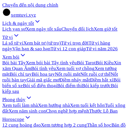
Chuyển đến nội dung chính
xemtuvi.xyz
Lịch & ngày tốt
Lịch vạn sự
Xem ngày tốt xấu
Chuyển đổi lịch
Xem giờ tốt
Tử vi
Lá số tử vi
Xem bát tự (tứ trụ)
Tử vi trọn đời
Tử vi hàng
ngày
Vận hạn & sao hạn
Tử vi 12 con giáp
Tử vi năm 2026
Xem bói
Bói bài Tây
Xem bói bài Tây tình yêu
Bói Tarot
Bói Kiều
Xin
xăm Quan Âm
Bói tình yêu
Xem tuổi vợ chồng
Xem tướng
mặt
Bói chỉ tay
Bói hoa tay
Nốt ruồi mặt
Nốt ruồi cơ thể
Nốt
ruồi bàn tay
Giải mã giấc mơ
Điềm nháy mắt
Điềm hắt xì
Bói
biển số xe
Bói số điện thoại
Bói điểm thi
Bói kiếp trước
Bói
kiếp sau
Phong thủy
Xem tuổi làm nhà
Xem hướng nhà
Xem tuổi kết hôn
Tuổi xông
đất
Xem năm sinh con
Chọn nghề hợp mệnh
Thước Lỗ Ban
Horoscope
12 cung hoàng đạo
Xem tương hợp 2 cung
Thần số học
Bản đồ