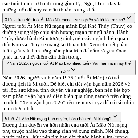
các tuổi thuộc tứ hành xung gồm Tý, Ngọ, Dậu - đây là
những tuổi dễ xảy ra mâu thuẫn, xung khắc.
3
Tử vi trọn đời tuổi Ất Mão Nữ mạng - sự nghiệp và tài lộc ra sao?
Người tuổi Ất Mão Nữ mạng mệnh Đại Khê Thủy (Thủy) có
đường sự nghiệp chịu ảnh hưởng mạnh từ ngũ hành. Hành
Thủy được hành Kim tương sinh, nên các ngành liên quan
đến Kim và Thủy sẽ mang lại thuận lợi. Xem chi tiết phần
luận giải vận hạn từng năm phía trên để nắm rõ giai đoạn
phát tài và thời điểm cần thận trọng.
4
Năm 2026, người tuổi Ất Mão bao nhiêu tuổi? Vận hạn năm nay thế
nào?
Năm 2026, người sinh năm 1975 (tuổi Ất Mão) có tuổi
dương lịch là 51 tuổi. Để biết chi tiết vận hạn năm 2026 về
tài lộc, sức khỏe, tình duyên và sự nghiệp, bạn nên kết hợp
xem phần "Vận hạn và diễn biến qua từng năm"ở trên cùng
module "Xem vận hạn 2026"trên xemtuvi.xyz để có cái nhìn
toàn diện nhất.
5
Tuổi Ất Mão Nữ mạng tình duyên, hôn nhân có tốt không?
Đường tình duyên và hôn nhân của tuổi Ất Mão Nữ mạng
phụ thuộc nhiều vào tháng sinh và cung mệnh. Nói chung,
người mệnh Thủy nên tìm bạn đời thuộc hành Kim (tương