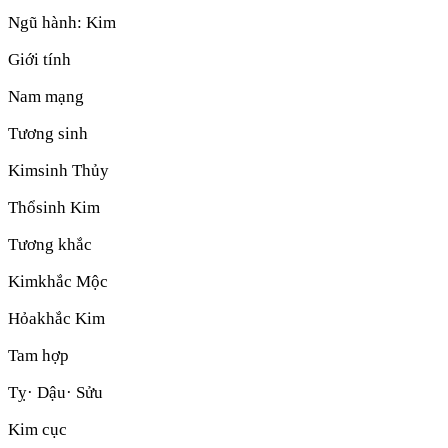
Ngũ hành:
Kim
Giới tính
Nam mạng
Tương sinh
Kim
sinh
Thủy
Thổ
sinh
Kim
Tương khắc
Kim
khắc
Mộc
Hỏa
khắc
Kim
Tam hợp
Tỵ· Dậu· Sửu
Kim cục