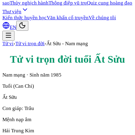
sao
Thủy nghịch hành
Thông điệp vũ trụ
Quiz cung hoàng đạo
Thư viện
Kiến thức huyền học
Văn khấn cổ truyền
Về chúng tôi
EN
Tử vi
›
Tử vi trọn đời
›
Ất Sửu
-
Nam mạng
Tử vi trọn đời tuổi
Ất Sửu
Nam mạng
· Sinh năm
1985
Tuổi (Can Chi)
Ất Sửu
Con giáp:
Trâu
Mệnh nạp âm
Hải Trung Kim