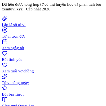
Dữ liệu được tổng hợp từ cổ thư huyền học và phân tích bởi
xemtuvi.xyz · Cập nhật
2026
Lập lá số tử vi
Tử vi trọn đời
Xem ngày tốt
Bói tình yêu
Xem tuổi vợ chồng
Tử vi hàng ngày
Bói bài Tarot
Gieo quẻ Quan Âm