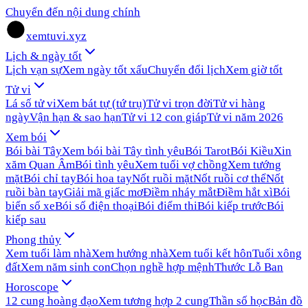
Chuyển đến nội dung chính
xemtuvi.xyz
Lịch & ngày tốt
Lịch vạn sự
Xem ngày tốt xấu
Chuyển đổi lịch
Xem giờ tốt
Tử vi
Lá số tử vi
Xem bát tự (tứ trụ)
Tử vi trọn đời
Tử vi hàng
ngày
Vận hạn & sao hạn
Tử vi 12 con giáp
Tử vi năm 2026
Xem bói
Bói bài Tây
Xem bói bài Tây tình yêu
Bói Tarot
Bói Kiều
Xin
xăm Quan Âm
Bói tình yêu
Xem tuổi vợ chồng
Xem tướng
mặt
Bói chỉ tay
Bói hoa tay
Nốt ruồi mặt
Nốt ruồi cơ thể
Nốt
ruồi bàn tay
Giải mã giấc mơ
Điềm nháy mắt
Điềm hắt xì
Bói
biển số xe
Bói số điện thoại
Bói điểm thi
Bói kiếp trước
Bói
kiếp sau
Phong thủy
Xem tuổi làm nhà
Xem hướng nhà
Xem tuổi kết hôn
Tuổi xông
đất
Xem năm sinh con
Chọn nghề hợp mệnh
Thước Lỗ Ban
Horoscope
12 cung hoàng đạo
Xem tương hợp 2 cung
Thần số học
Bản đồ