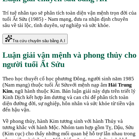
Trí tuệ nhân tạo sẽ phân tích toàn diện vận mệnh trọn đời của
tuổi
Ất Sửu
(
1985
) -
Nam
mạng, đưa ra nhận định chuyên
sâu về tài lộc, tình duyên, sự nghiệp và sức khỏe.
Tra cứu chuyên sâu bằng A.I
Luận giải vận mệnh và phong thủy cho
người tuổi
Ất Sửu
Theo học thuyết cổ học phương Đông, người sinh năm
1985
(
Nam mạng
) thuộc tuổi
Ất Sửu
với mệnh nạp âm
Hải Trung
Kim
, ngũ hành thuộc
Kim
. Bản luận giải này dựa trên triết lý
Kinh Dịch kết hợp âm dương và can chi để phân tích toàn
diện đường đời, sự nghiệp, hôn nhân và sức khỏe từ tiền vận
đến hậu vận.
Về phong thủy, hành
Kim
tương sinh với hành
Thủy
và
tương khắc với hành
Mộc
. Nhóm tam hợp gồm
Tỵ, Dậu, Sửu
(
Kim cục
) cho thấy những mối quan hệ hỗ trợ lẫn nhau trong