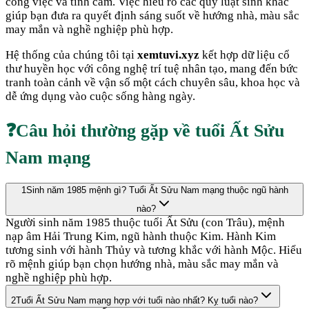
công việc và tình cảm. Việc hiểu rõ các quy luật sinh khắc
giúp bạn đưa ra quyết định sáng suốt về hướng nhà, màu sắc
may mắn và nghề nghiệp phù hợp.
Hệ thống của chúng tôi tại
xemtuvi.xyz
kết hợp dữ liệu cổ
thư huyền học với công nghệ trí tuệ nhân tạo, mang đến bức
tranh toàn cảnh về vận số một cách chuyên sâu, khoa học và
dễ ứng dụng vào cuộc sống hàng ngày.
❓
Câu hỏi thường gặp về tuổi
Ất Sửu
Nam mạng
1
Sinh năm 1985 mệnh gì? Tuổi Ất Sửu Nam mạng thuộc ngũ hành
nào?
Người sinh năm 1985 thuộc tuổi Ất Sửu (con Trâu), mệnh
nạp âm Hải Trung Kim, ngũ hành thuộc Kim. Hành Kim
tương sinh với hành Thủy và tương khắc với hành Mộc. Hiểu
rõ mệnh giúp bạn chọn hướng nhà, màu sắc may mắn và
nghề nghiệp phù hợp.
2
Tuổi Ất Sửu Nam mạng hợp với tuổi nào nhất? Kỵ tuổi nào?