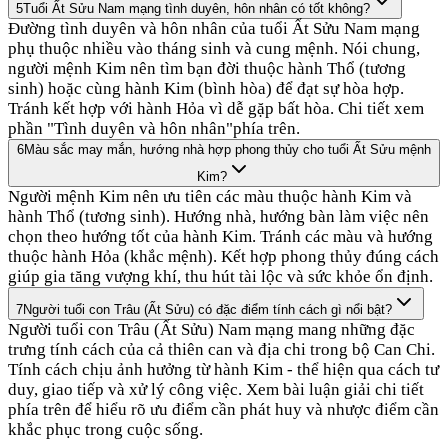
5
Tuổi Ất Sửu Nam mạng tình duyên, hôn nhân có tốt không?
Đường tình duyên và hôn nhân của tuổi Ất Sửu Nam mạng
phụ thuộc nhiều vào tháng sinh và cung mệnh. Nói chung,
người mệnh Kim nên tìm bạn đời thuộc hành Thổ (tương
sinh) hoặc cùng hành Kim (bình hòa) để đạt sự hòa hợp.
Tránh kết hợp với hành Hỏa vì dễ gặp bất hòa. Chi tiết xem
phần "Tình duyên và hôn nhân"phía trên.
6
Màu sắc may mắn, hướng nhà hợp phong thủy cho tuổi Ất Sửu mệnh
Kim?
Người mệnh Kim nên ưu tiên các màu thuộc hành Kim và
hành Thổ (tương sinh). Hướng nhà, hướng bàn làm việc nên
chọn theo hướng tốt của hành Kim. Tránh các màu và hướng
thuộc hành Hỏa (khắc mệnh). Kết hợp phong thủy đúng cách
giúp gia tăng vượng khí, thu hút tài lộc và sức khỏe ổn định.
7
Người tuổi con Trâu (Ất Sửu) có đặc điểm tính cách gì nổi bật?
Người tuổi con Trâu (Ất Sửu) Nam mạng mang những đặc
trưng tính cách của cả thiên can và địa chi trong bộ Can Chi.
Tính cách chịu ảnh hưởng từ hành Kim - thể hiện qua cách tư
duy, giao tiếp và xử lý công việc. Xem bài luận giải chi tiết
phía trên để hiểu rõ ưu điểm cần phát huy và nhược điểm cần
khắc phục trong cuộc sống.