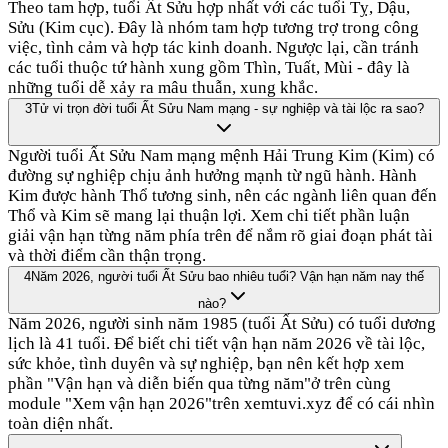
Theo tam hợp, tuổi Ất Sửu hợp nhất với các tuổi Tỵ, Dậu,
Sửu (Kim cục). Đây là nhóm tam hợp tương trợ trong công
việc, tình cảm và hợp tác kinh doanh. Ngược lại, cần tránh
các tuổi thuộc tứ hành xung gồm Thìn, Tuất, Mùi - đây là
những tuổi dễ xảy ra mâu thuẫn, xung khắc.
3
Tử vi trọn đời tuổi Ất Sửu Nam mạng - sự nghiệp và tài lộc ra sao?
Người tuổi Ất Sửu Nam mạng mệnh Hải Trung Kim (Kim) có
đường sự nghiệp chịu ảnh hưởng mạnh từ ngũ hành. Hành
Kim được hành Thổ tương sinh, nên các ngành liên quan đến
Thổ và Kim sẽ mang lại thuận lợi. Xem chi tiết phần luận
giải vận hạn từng năm phía trên để nắm rõ giai đoạn phát tài
và thời điểm cần thận trọng.
4
Năm 2026, người tuổi Ất Sửu bao nhiêu tuổi? Vận hạn năm nay thế
nào?
Năm 2026, người sinh năm 1985 (tuổi Ất Sửu) có tuổi dương
lịch là 41 tuổi. Để biết chi tiết vận hạn năm 2026 về tài lộc,
sức khỏe, tình duyên và sự nghiệp, bạn nên kết hợp xem
phần "Vận hạn và diễn biến qua từng năm"ở trên cùng
module "Xem vận hạn 2026"trên xemtuvi.xyz để có cái nhìn
toàn diện nhất.