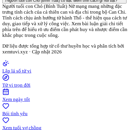
7
Người tuổi con Chó (Bính Tuất) có đặc điểm tính cách gì nổi bật?
Người tuổi con Chó (Bính Tuất) Nữ mạng mang những đặc
trưng tính cách của cả thiên can và địa chi trong bộ Can Chi.
Tính cách chịu ảnh hưởng từ hành Thổ - thể hiện qua cách tư
duy, giao tiếp và xử lý công việc. Xem bài luận giải chi tiết
phía trên để hiểu rõ ưu điểm cần phát huy và nhược điểm cần
khắc phục trong cuộc sống.
Dữ liệu được tổng hợp từ cổ thư huyền học và phân tích bởi
xemtuvi.xyz · Cập nhật
2026
Lập lá số tử vi
Tử vi trọn đời
Xem ngày tốt
Bói tình yêu
Xem tuổi vợ chồng