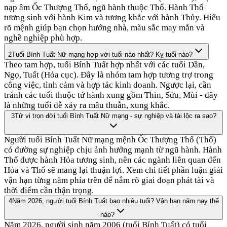
nạp âm Ốc Thượng Thổ, ngũ hành thuộc Thổ. Hành Thổ
tương sinh với hành Kim và tương khắc với hành Thủy. Hiểu
rõ mệnh giúp bạn chọn hướng nhà, màu sắc may mắn và
nghề nghiệp phù hợp.
2
Tuổi Bính Tuất Nữ mạng hợp với tuổi nào nhất? Kỵ tuổi nào?
Theo tam hợp, tuổi Bính Tuất hợp nhất với các tuổi Dần,
Ngọ, Tuất (Hỏa cục). Đây là nhóm tam hợp tương trợ trong
công việc, tình cảm và hợp tác kinh doanh. Ngược lại, cần
tránh các tuổi thuộc tứ hành xung gồm Thìn, Sửu, Mùi - đây
là những tuổi dễ xảy ra mâu thuẫn, xung khắc.
3
Tử vi trọn đời tuổi Bính Tuất Nữ mạng - sự nghiệp và tài lộc ra sao?
Người tuổi Bính Tuất Nữ mạng mệnh Ốc Thượng Thổ (Thổ)
có đường sự nghiệp chịu ảnh hưởng mạnh từ ngũ hành. Hành
Thổ được hành Hỏa tương sinh, nên các ngành liên quan đến
Hỏa và Thổ sẽ mang lại thuận lợi. Xem chi tiết phần luận giải
vận hạn từng năm phía trên để nắm rõ giai đoạn phát tài và
thời điểm cần thận trọng.
4
Năm 2026, người tuổi Bính Tuất bao nhiêu tuổi? Vận hạn năm nay thế
nào?
Năm 2026, người sinh năm 2006 (tuổi Bính Tuất) có tuổi