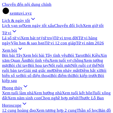
Chuyển đến nội dung chính
xemtuvi.xyz
Lịch & ngày tốt
Lịch vạn sự
Xem ngày tốt xấu
Chuyển đổi lịch
Xem giờ tốt
Tử vi
Lá số tử vi
Xem bát tự (tứ trụ)
Tử vi trọn đời
Tử vi hàng
ngày
Vận hạn & sao hạn
Tử vi 12 con giáp
Tử vi năm 2026
Xem bói
Bói bài Tây
Xem bói bài Tây tình yêu
Bói Tarot
Bói Kiều
Xin
xăm Quan Âm
Bói tình yêu
Xem tuổi vợ chồng
Xem tướng
mặt
Bói chỉ tay
Bói hoa tay
Nốt ruồi mặt
Nốt ruồi cơ thể
Nốt
ruồi bàn tay
Giải mã giấc mơ
Điềm nháy mắt
Điềm hắt xì
Bói
biển số xe
Bói số điện thoại
Bói điểm thi
Bói kiếp trước
Bói
kiếp sau
Phong thủy
Xem tuổi làm nhà
Xem hướng nhà
Xem tuổi kết hôn
Tuổi xông
đất
Xem năm sinh con
Chọn nghề hợp mệnh
Thước Lỗ Ban
Horoscope
12 cung hoàng đạo
Xem tương hợp 2 cung
Thần số học
Bản đồ