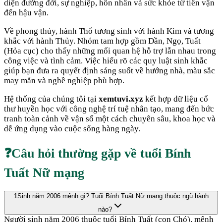
diện đường đời, sự nghiệp, hôn nhân và sức khỏe từ tiền vận
đến hậu vận.
Về phong thủy, hành
Thổ
tương sinh với hành
Kim
và tương
khắc với hành
Thủy
. Nhóm tam hợp gồm
Dần, Ngọ, Tuất
(
Hỏa cục
) cho thấy những mối quan hệ hỗ trợ lẫn nhau trong
công việc và tình cảm. Việc hiểu rõ các quy luật sinh khắc
giúp bạn đưa ra quyết định sáng suốt về hướng nhà, màu sắc
may mắn và nghề nghiệp phù hợp.
Hệ thống của chúng tôi tại
xemtuvi.xyz
kết hợp dữ liệu cổ
thư huyền học với công nghệ trí tuệ nhân tạo, mang đến bức
tranh toàn cảnh về vận số một cách chuyên sâu, khoa học và
dễ ứng dụng vào cuộc sống hàng ngày.
❓
Câu hỏi thường gặp về tuổi
Bính
Tuất
Nữ mạng
1
Sinh năm 2006 mệnh gì? Tuổi Bính Tuất Nữ mạng thuộc ngũ hành
nào?
Người sinh năm 2006 thuộc tuổi Bính Tuất (con Chó), mệnh