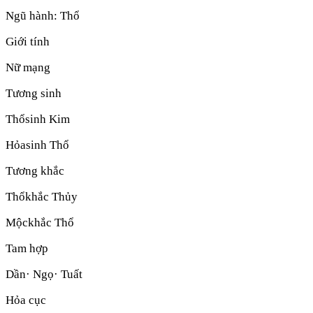
Ngũ hành:
Thổ
Giới tính
Nữ mạng
Tương sinh
Thổ
sinh
Kim
Hỏa
sinh
Thổ
Tương khắc
Thổ
khắc
Thủy
Mộc
khắc
Thổ
Tam hợp
Dần· Ngọ· Tuất
Hỏa cục