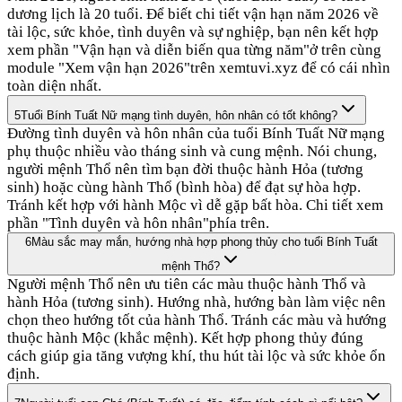
dương lịch là 20 tuổi. Để biết chi tiết vận hạn năm 2026 về
tài lộc, sức khỏe, tình duyên và sự nghiệp, bạn nên kết hợp
xem phần "Vận hạn và diễn biến qua từng năm"ở trên cùng
module "Xem vận hạn 2026"trên xemtuvi.xyz để có cái nhìn
toàn diện nhất.
5
Tuổi Bính Tuất Nữ mạng tình duyên, hôn nhân có tốt không?
Đường tình duyên và hôn nhân của tuổi Bính Tuất Nữ mạng
phụ thuộc nhiều vào tháng sinh và cung mệnh. Nói chung,
người mệnh Thổ nên tìm bạn đời thuộc hành Hỏa (tương
sinh) hoặc cùng hành Thổ (bình hòa) để đạt sự hòa hợp.
Tránh kết hợp với hành Mộc vì dễ gặp bất hòa. Chi tiết xem
phần "Tình duyên và hôn nhân"phía trên.
6
Màu sắc may mắn, hướng nhà hợp phong thủy cho tuổi Bính Tuất
mệnh Thổ?
Người mệnh Thổ nên ưu tiên các màu thuộc hành Thổ và
hành Hỏa (tương sinh). Hướng nhà, hướng bàn làm việc nên
chọn theo hướng tốt của hành Thổ. Tránh các màu và hướng
thuộc hành Mộc (khắc mệnh). Kết hợp phong thủy đúng
cách giúp gia tăng vượng khí, thu hút tài lộc và sức khỏe ổn
định.