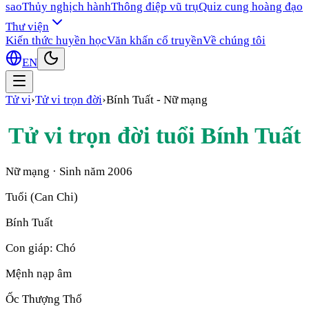
sao
Thủy nghịch hành
Thông điệp vũ trụ
Quiz cung hoàng đạo
Thư viện
Kiến thức huyền học
Văn khấn cổ truyền
Về chúng tôi
EN
Tử vi
›
Tử vi trọn đời
›
Bính Tuất
-
Nữ mạng
Tử vi trọn đời tuổi
Bính Tuất
Nữ mạng
· Sinh năm
2006
Tuổi (Can Chi)
Bính Tuất
Con giáp:
Chó
Mệnh nạp âm
Ốc Thượng Thổ