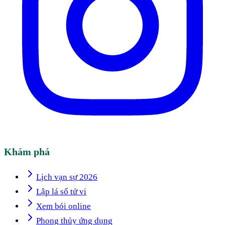
Khám phá
Lịch vạn sự 2026
Lập lá số tử vi
Xem bói online
Phong thủy ứng dụng