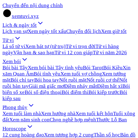
Chuyển đến nội dung chính
xemtuvi.xyz
Lịch & ngày tốt
Lịch vạn sự
Xem ngày tốt xấu
Chuyển đổi lịch
Xem giờ tốt
Tử vi
Lá số tử vi
Xem bát tự (tứ trụ)
Tử vi trọn đời
Tử vi hàng
ngày
Vận hạn & sao hạn
Tử vi 12 con giáp
Tử vi năm 2026
Xem bói
Bói bài Tây
Xem bói bài Tây tình yêu
Bói Tarot
Bói Kiều
Xin
xăm Quan Âm
Bói tình yêu
Xem tuổi vợ chồng
Xem tướng
mặt
Bói chỉ tay
Bói hoa tay
Nốt ruồi mặt
Nốt ruồi cơ thể
Nốt
ruồi bàn tay
Giải mã giấc mơ
Điềm nháy mắt
Điềm hắt xì
Bói
biển số xe
Bói số điện thoại
Bói điểm thi
Bói kiếp trước
Bói
kiếp sau
Phong thủy
Xem tuổi làm nhà
Xem hướng nhà
Xem tuổi kết hôn
Tuổi xông
đất
Xem năm sinh con
Chọn nghề hợp mệnh
Thước Lỗ Ban
Horoscope
12 cung hoàng đạo
Xem tương hợp 2 cung
Thần số học
Bản đồ