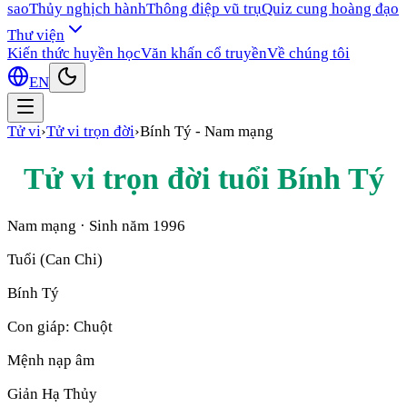
sao
Thủy nghịch hành
Thông điệp vũ trụ
Quiz cung hoàng đạo
Thư viện
Kiến thức huyền học
Văn khấn cổ truyền
Về chúng tôi
EN
Tử vi
›
Tử vi trọn đời
›
Bính Tý
-
Nam mạng
Tử vi trọn đời tuổi
Bính Tý
Nam mạng
· Sinh năm
1996
Tuổi (Can Chi)
Bính Tý
Con giáp:
Chuột
Mệnh nạp âm
Giản Hạ Thủy