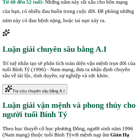
Từ 48 đến 52 tuổi:
Những năm này rất xấu cho bổn mạng
của bạn, có nhiều đau buồn trong cuộc đời. Đề phòng những
năm này có đau bệnh nặng, hoặc tai nạn xảy ra.
Luận giải chuyên sâu bằng A.I
Trí tuệ nhân tạo sẽ phân tích toàn diện vận mệnh trọn đời của
tuổi
Bính Tý
(
1996
) -
Nam
mạng, đưa ra nhận định chuyên
sâu về tài lộc, tình duyên, sự nghiệp và sức khỏe.
Tra cứu chuyên sâu bằng A.I
Luận giải vận mệnh và phong thủy cho
người tuổi
Bính Tý
Theo học thuyết cổ học phương Đông, người sinh năm
1996
(
Nam mạng
) thuộc tuổi
Bính Tý
với mệnh nạp âm
Giản Hạ