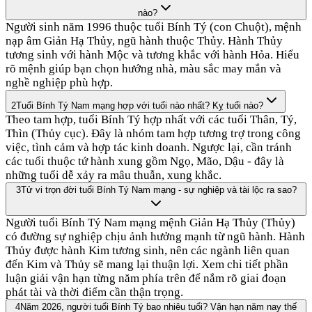
nào?
Người sinh năm 1996 thuộc tuổi Bính Tý (con Chuột), mệnh
nạp âm Giản Hạ Thủy, ngũ hành thuộc Thủy. Hành Thủy
tương sinh với hành Mộc và tương khắc với hành Hỏa. Hiểu
rõ mệnh giúp bạn chọn hướng nhà, màu sắc may mắn và
nghề nghiệp phù hợp.
2
Tuổi Bính Tý Nam mạng hợp với tuổi nào nhất? Kỵ tuổi nào?
Theo tam hợp, tuổi Bính Tý hợp nhất với các tuổi Thân, Tý,
Thìn (Thủy cục). Đây là nhóm tam hợp tương trợ trong công
việc, tình cảm và hợp tác kinh doanh. Ngược lại, cần tránh
các tuổi thuộc tứ hành xung gồm Ngọ, Mão, Dậu - đây là
những tuổi dễ xảy ra mâu thuẫn, xung khắc.
3
Tử vi trọn đời tuổi Bính Tý Nam mạng - sự nghiệp và tài lộc ra sao?
Người tuổi Bính Tý Nam mạng mệnh Giản Hạ Thủy (Thủy)
có đường sự nghiệp chịu ảnh hưởng mạnh từ ngũ hành. Hành
Thủy được hành Kim tương sinh, nên các ngành liên quan
đến Kim và Thủy sẽ mang lại thuận lợi. Xem chi tiết phần
luận giải vận hạn từng năm phía trên để nắm rõ giai đoạn
phát tài và thời điểm cần thận trọng.
4
Năm 2026, người tuổi Bính Tý bao nhiêu tuổi? Vận hạn năm nay thế