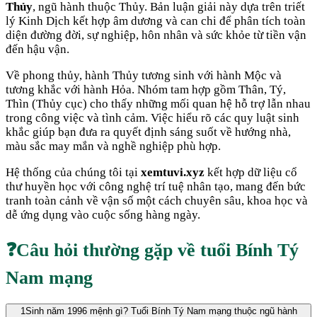
Thủy
, ngũ hành thuộc
Thủy
. Bản luận giải này dựa trên triết
lý Kinh Dịch kết hợp âm dương và can chi để phân tích toàn
diện đường đời, sự nghiệp, hôn nhân và sức khỏe từ tiền vận
đến hậu vận.
Về phong thủy, hành
Thủy
tương sinh với hành
Mộc
và
tương khắc với hành
Hỏa
. Nhóm tam hợp gồm
Thân, Tý,
Thìn
(
Thủy cục
) cho thấy những mối quan hệ hỗ trợ lẫn nhau
trong công việc và tình cảm. Việc hiểu rõ các quy luật sinh
khắc giúp bạn đưa ra quyết định sáng suốt về hướng nhà,
màu sắc may mắn và nghề nghiệp phù hợp.
Hệ thống của chúng tôi tại
xemtuvi.xyz
kết hợp dữ liệu cổ
thư huyền học với công nghệ trí tuệ nhân tạo, mang đến bức
tranh toàn cảnh về vận số một cách chuyên sâu, khoa học và
dễ ứng dụng vào cuộc sống hàng ngày.
❓
Câu hỏi thường gặp về tuổi
Bính Tý
Nam mạng
1
Sinh năm 1996 mệnh gì? Tuổi Bính Tý Nam mạng thuộc ngũ hành