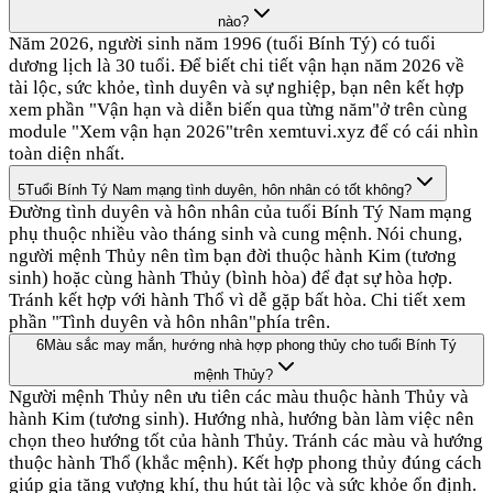
nào?
Năm 2026, người sinh năm 1996 (tuổi Bính Tý) có tuổi
dương lịch là 30 tuổi. Để biết chi tiết vận hạn năm 2026 về
tài lộc, sức khỏe, tình duyên và sự nghiệp, bạn nên kết hợp
xem phần "Vận hạn và diễn biến qua từng năm"ở trên cùng
module "Xem vận hạn 2026"trên xemtuvi.xyz để có cái nhìn
toàn diện nhất.
5
Tuổi Bính Tý Nam mạng tình duyên, hôn nhân có tốt không?
Đường tình duyên và hôn nhân của tuổi Bính Tý Nam mạng
phụ thuộc nhiều vào tháng sinh và cung mệnh. Nói chung,
người mệnh Thủy nên tìm bạn đời thuộc hành Kim (tương
sinh) hoặc cùng hành Thủy (bình hòa) để đạt sự hòa hợp.
Tránh kết hợp với hành Thổ vì dễ gặp bất hòa. Chi tiết xem
phần "Tình duyên và hôn nhân"phía trên.
6
Màu sắc may mắn, hướng nhà hợp phong thủy cho tuổi Bính Tý
mệnh Thủy?
Người mệnh Thủy nên ưu tiên các màu thuộc hành Thủy và
hành Kim (tương sinh). Hướng nhà, hướng bàn làm việc nên
chọn theo hướng tốt của hành Thủy. Tránh các màu và hướng
thuộc hành Thổ (khắc mệnh). Kết hợp phong thủy đúng cách
giúp gia tăng vượng khí, thu hút tài lộc và sức khỏe ổn định.