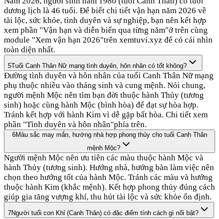
Năm 2026, người sinh năm 1980 (tuổi Canh Thân) có tuổi
dương lịch là 46 tuổi. Để biết chi tiết vận hạn năm 2026 về
tài lộc, sức khỏe, tình duyên và sự nghiệp, bạn nên kết hợp
xem phần "Vận hạn và diễn biến qua từng năm"ở trên cùng
module "Xem vận hạn 2026"trên xemtuvi.xyz để có cái nhìn
toàn diện nhất.
5
Tuổi Canh Thân Nữ mạng tình duyên, hôn nhân có tốt không?
Đường tình duyên và hôn nhân của tuổi Canh Thân Nữ mạng
phụ thuộc nhiều vào tháng sinh và cung mệnh. Nói chung,
người mệnh Mộc nên tìm bạn đời thuộc hành Thủy (tương
sinh) hoặc cùng hành Mộc (bình hòa) để đạt sự hòa hợp.
Tránh kết hợp với hành Kim vì dễ gặp bất hòa. Chi tiết xem
phần "Tình duyên và hôn nhân"phía trên.
6
Màu sắc may mắn, hướng nhà hợp phong thủy cho tuổi Canh Thân
mệnh Mộc?
Người mệnh Mộc nên ưu tiên các màu thuộc hành Mộc và
hành Thủy (tương sinh). Hướng nhà, hướng bàn làm việc nên
chọn theo hướng tốt của hành Mộc. Tránh các màu và hướng
thuộc hành Kim (khắc mệnh). Kết hợp phong thủy đúng cách
giúp gia tăng vượng khí, thu hút tài lộc và sức khỏe ổn định.
7
Người tuổi con Khỉ (Canh Thân) có đặc điểm tính cách gì nổi bật?