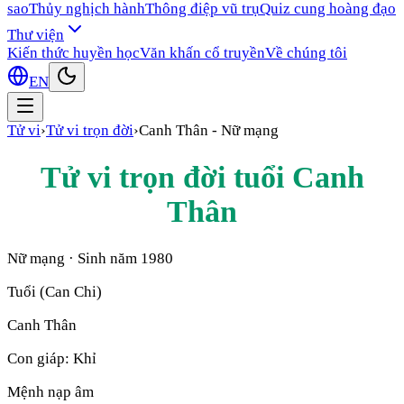
sao
Thủy nghịch hành
Thông điệp vũ trụ
Quiz cung hoàng đạo
Thư viện
Kiến thức huyền học
Văn khấn cổ truyền
Về chúng tôi
EN
Tử vi
›
Tử vi trọn đời
›
Canh Thân
-
Nữ mạng
Tử vi trọn đời tuổi
Canh
Thân
Nữ mạng
· Sinh năm
1980
Tuổi (Can Chi)
Canh Thân
Con giáp:
Khỉ
Mệnh nạp âm