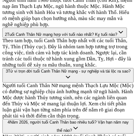
Người sinh năm 1980 thuộc tuổi Canh Thân (con Khỉ), mệnh
nạp âm Thạch Lựu Mộc, ngũ hành thuộc Mộc. Hành Mộc
tương sinh với hành Hỏa và tương khắc với hành Thổ. Hiểu
rõ mệnh giúp bạn chọn hướng nhà, màu sắc may mắn và
nghề nghiệp phù hợp.
2
Tuổi Canh Thân Nữ mạng hợp với tuổi nào nhất? Kỵ tuổi nào?
Theo tam hợp, tuổi Canh Thân hợp nhất với các tuổi Thân,
Tý, Thìn (Thủy cục). Đây là nhóm tam hợp tương trợ trong
công việc, tình cảm và hợp tác kinh doanh. Ngược lại, cần
tránh các tuổi thuộc tứ hành xung gồm Dần, Tỵ, Hợi - đây là
những tuổi dễ xảy ra mâu thuẫn, xung khắc.
3
Tử vi trọn đời tuổi Canh Thân Nữ mạng - sự nghiệp và tài lộc ra sao?
Người tuổi Canh Thân Nữ mạng mệnh Thạch Lựu Mộc (Mộc)
có đường sự nghiệp chịu ảnh hưởng mạnh từ ngũ hành. Hành
Mộc được hành Thủy tương sinh, nên các ngành liên quan
đến Thủy và Mộc sẽ mang lại thuận lợi. Xem chi tiết phần
luận giải vận hạn từng năm phía trên để nắm rõ giai đoạn
phát tài và thời điểm cần thận trọng.
4
Năm 2026, người tuổi Canh Thân bao nhiêu tuổi? Vận hạn năm nay
thế nào?