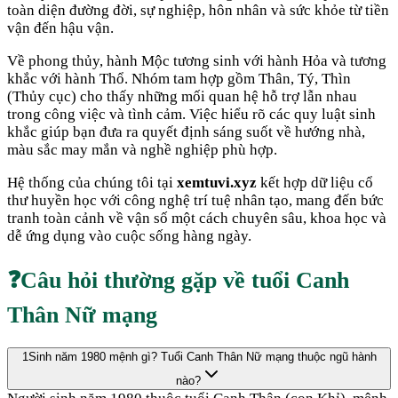
toàn diện đường đời, sự nghiệp, hôn nhân và sức khỏe từ tiền
vận đến hậu vận.
Về phong thủy, hành
Mộc
tương sinh với hành
Hỏa
và tương
khắc với hành
Thổ
. Nhóm tam hợp gồm
Thân, Tý, Thìn
(
Thủy cục
) cho thấy những mối quan hệ hỗ trợ lẫn nhau
trong công việc và tình cảm. Việc hiểu rõ các quy luật sinh
khắc giúp bạn đưa ra quyết định sáng suốt về hướng nhà,
màu sắc may mắn và nghề nghiệp phù hợp.
Hệ thống của chúng tôi tại
xemtuvi.xyz
kết hợp dữ liệu cổ
thư huyền học với công nghệ trí tuệ nhân tạo, mang đến bức
tranh toàn cảnh về vận số một cách chuyên sâu, khoa học và
dễ ứng dụng vào cuộc sống hàng ngày.
❓
Câu hỏi thường gặp về tuổi
Canh
Thân
Nữ mạng
1
Sinh năm 1980 mệnh gì? Tuổi Canh Thân Nữ mạng thuộc ngũ hành
nào?