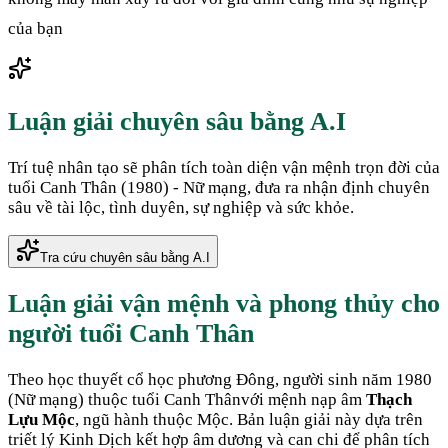
của bạn
Luận giải chuyên sâu bằng A.I
Trí tuệ nhân tạo sẽ phân tích toàn diện vận mệnh trọn đời của
tuổi
Canh Thân
(
1980
) -
Nữ
mạng, đưa ra nhận định chuyên
sâu về tài lộc, tình duyên, sự nghiệp và sức khỏe.
Tra cứu chuyên sâu bằng A.I
Luận giải vận mệnh và phong thủy cho
người tuổi
Canh Thân
Theo học thuyết cổ học phương Đông, người sinh năm
1980
(
Nữ mạng
) thuộc tuổi
Canh Thân
với mệnh nạp âm
Thạch
Lựu Mộc
, ngũ hành thuộc
Mộc
. Bản luận giải này dựa trên
triết lý Kinh Dịch kết hợp âm dương và can chi để phân tích