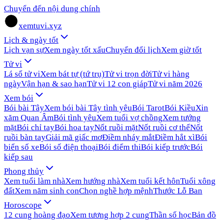
Chuyển đến nội dung chính
xemtuvi.xyz
Lịch & ngày tốt
Lịch vạn sự
Xem ngày tốt xấu
Chuyển đổi lịch
Xem giờ tốt
Tử vi
Lá số tử vi
Xem bát tự (tứ trụ)
Tử vi trọn đời
Tử vi hàng
ngày
Vận hạn & sao hạn
Tử vi 12 con giáp
Tử vi năm 2026
Xem bói
Bói bài Tây
Xem bói bài Tây tình yêu
Bói Tarot
Bói Kiều
Xin
xăm Quan Âm
Bói tình yêu
Xem tuổi vợ chồng
Xem tướng
mặt
Bói chỉ tay
Bói hoa tay
Nốt ruồi mặt
Nốt ruồi cơ thể
Nốt
ruồi bàn tay
Giải mã giấc mơ
Điềm nháy mắt
Điềm hắt xì
Bói
biển số xe
Bói số điện thoại
Bói điểm thi
Bói kiếp trước
Bói
kiếp sau
Phong thủy
Xem tuổi làm nhà
Xem hướng nhà
Xem tuổi kết hôn
Tuổi xông
đất
Xem năm sinh con
Chọn nghề hợp mệnh
Thước Lỗ Ban
Horoscope
12 cung hoàng đạo
Xem tương hợp 2 cung
Thần số học
Bản đồ