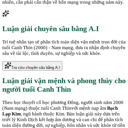
nhiên, cần phải cẩn thận về bổn mạng trong những năm này.
Luận giải chuyên sâu bằng A.I
Trí tuệ nhân tạo sẽ phân tích toàn diện vận mệnh trọn đời của
tuổi
Canh Thìn
(
2000
) -
Nam
mạng, đưa ra nhận định chuyên
sâu về tài lộc, tình duyên, sự nghiệp và sức khỏe.
Tra cứu chuyên sâu bằng A.I
Luận giải vận mệnh và phong thủy cho
người tuổi
Canh Thìn
Theo học thuyết cổ học phương Đông, người sinh năm
2000
(
Nam mạng
) thuộc tuổi
Canh Thìn
với mệnh nạp âm
Bạch
Lạp Kim
, ngũ hành thuộc
Kim
. Bản luận giải này dựa trên
triết lý Kinh Dịch kết hợp âm dương và can chi để phân tích
toàn diện đường đời, sự nghiệp, hôn nhân và sức khỏe từ tiền