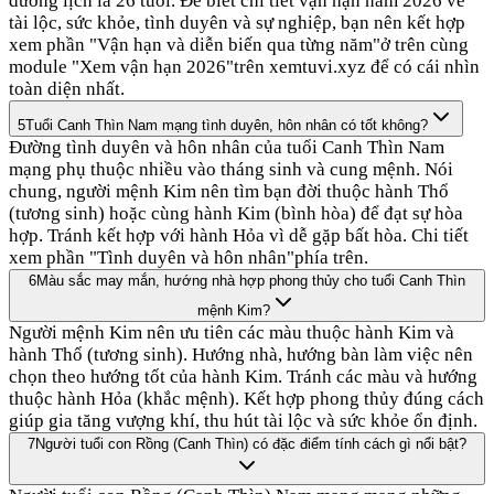
dương lịch là 26 tuổi. Để biết chi tiết vận hạn năm 2026 về
tài lộc, sức khỏe, tình duyên và sự nghiệp, bạn nên kết hợp
xem phần "Vận hạn và diễn biến qua từng năm"ở trên cùng
module "Xem vận hạn 2026"trên xemtuvi.xyz để có cái nhìn
toàn diện nhất.
5
Tuổi Canh Thìn Nam mạng tình duyên, hôn nhân có tốt không?
Đường tình duyên và hôn nhân của tuổi Canh Thìn Nam
mạng phụ thuộc nhiều vào tháng sinh và cung mệnh. Nói
chung, người mệnh Kim nên tìm bạn đời thuộc hành Thổ
(tương sinh) hoặc cùng hành Kim (bình hòa) để đạt sự hòa
hợp. Tránh kết hợp với hành Hỏa vì dễ gặp bất hòa. Chi tiết
xem phần "Tình duyên và hôn nhân"phía trên.
6
Màu sắc may mắn, hướng nhà hợp phong thủy cho tuổi Canh Thìn
mệnh Kim?
Người mệnh Kim nên ưu tiên các màu thuộc hành Kim và
hành Thổ (tương sinh). Hướng nhà, hướng bàn làm việc nên
chọn theo hướng tốt của hành Kim. Tránh các màu và hướng
thuộc hành Hỏa (khắc mệnh). Kết hợp phong thủy đúng cách
giúp gia tăng vượng khí, thu hút tài lộc và sức khỏe ổn định.
7
Người tuổi con Rồng (Canh Thìn) có đặc điểm tính cách gì nổi bật?