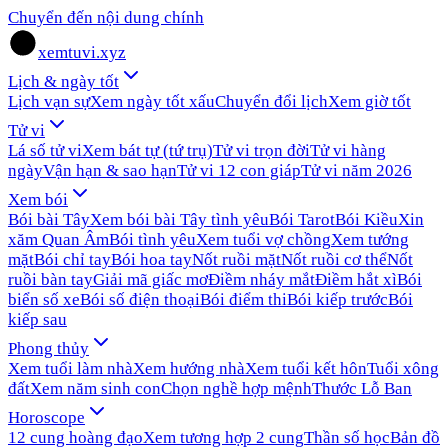
Chuyển đến nội dung chính
xemtuvi.xyz
Lịch & ngày tốt
Lịch vạn sự
Xem ngày tốt xấu
Chuyển đổi lịch
Xem giờ tốt
Tử vi
Lá số tử vi
Xem bát tự (tứ trụ)
Tử vi trọn đời
Tử vi hàng
ngày
Vận hạn & sao hạn
Tử vi 12 con giáp
Tử vi năm 2026
Xem bói
Bói bài Tây
Xem bói bài Tây tình yêu
Bói Tarot
Bói Kiều
Xin
xăm Quan Âm
Bói tình yêu
Xem tuổi vợ chồng
Xem tướng
mặt
Bói chỉ tay
Bói hoa tay
Nốt ruồi mặt
Nốt ruồi cơ thể
Nốt
ruồi bàn tay
Giải mã giấc mơ
Điềm nháy mắt
Điềm hắt xì
Bói
biển số xe
Bói số điện thoại
Bói điểm thi
Bói kiếp trước
Bói
kiếp sau
Phong thủy
Xem tuổi làm nhà
Xem hướng nhà
Xem tuổi kết hôn
Tuổi xông
đất
Xem năm sinh con
Chọn nghề hợp mệnh
Thước Lỗ Ban
Horoscope
12 cung hoàng đạo
Xem tương hợp 2 cung
Thần số học
Bản đồ