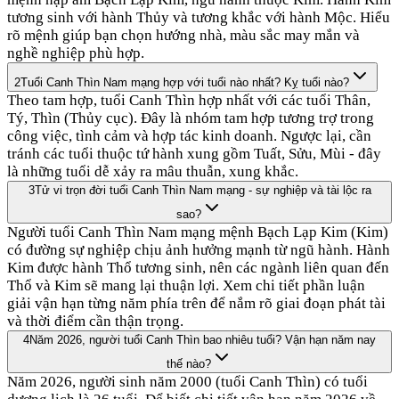
tương sinh với hành Thủy và tương khắc với hành Mộc. Hiểu
rõ mệnh giúp bạn chọn hướng nhà, màu sắc may mắn và
nghề nghiệp phù hợp.
2
Tuổi Canh Thìn Nam mạng hợp với tuổi nào nhất? Kỵ tuổi nào?
Theo tam hợp, tuổi Canh Thìn hợp nhất với các tuổi Thân,
Tý, Thìn (Thủy cục). Đây là nhóm tam hợp tương trợ trong
công việc, tình cảm và hợp tác kinh doanh. Ngược lại, cần
tránh các tuổi thuộc tứ hành xung gồm Tuất, Sửu, Mùi - đây
là những tuổi dễ xảy ra mâu thuẫn, xung khắc.
3
Tử vi trọn đời tuổi Canh Thìn Nam mạng - sự nghiệp và tài lộc ra
sao?
Người tuổi Canh Thìn Nam mạng mệnh Bạch Lạp Kim (Kim)
có đường sự nghiệp chịu ảnh hưởng mạnh từ ngũ hành. Hành
Kim được hành Thổ tương sinh, nên các ngành liên quan đến
Thổ và Kim sẽ mang lại thuận lợi. Xem chi tiết phần luận
giải vận hạn từng năm phía trên để nắm rõ giai đoạn phát tài
và thời điểm cần thận trọng.
4
Năm 2026, người tuổi Canh Thìn bao nhiêu tuổi? Vận hạn năm nay
thế nào?
Năm 2026, người sinh năm 2000 (tuổi Canh Thìn) có tuổi