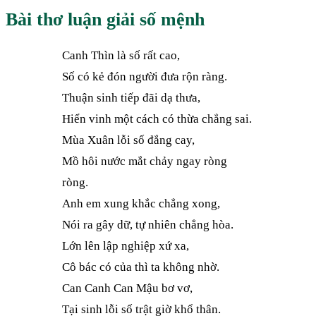
Bài thơ luận giải số mệnh
Canh Thìn là số rất cao,
Số có kẻ đón người đưa rộn ràng.
Thuận sinh tiếp đãi dạ thưa,
Hiển vinh một cách có thừa chẳng sai.
Mùa Xuân lỗi số đắng cay,
Mồ hôi nước mắt chảy ngay ròng
ròng.
Anh em xung khắc chẳng xong,
Nói ra gây dữ, tự nhiên chẳng hòa.
Lớn lên lập nghiệp xứ xa,
Cô bác có của thì ta không nhờ.
Can Canh Can Mậu bơ vơ,
Tại sinh lỗi số trật giờ khổ thân.