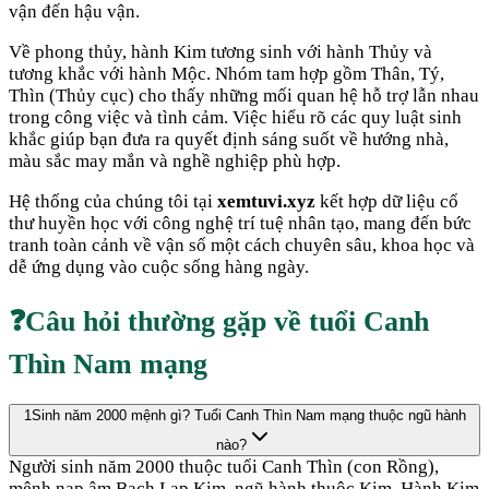
vận đến hậu vận.
Về phong thủy, hành
Kim
tương sinh với hành
Thủy
và
tương khắc với hành
Mộc
. Nhóm tam hợp gồm
Thân, Tý,
Thìn
(
Thủy cục
) cho thấy những mối quan hệ hỗ trợ lẫn nhau
trong công việc và tình cảm. Việc hiểu rõ các quy luật sinh
khắc giúp bạn đưa ra quyết định sáng suốt về hướng nhà,
màu sắc may mắn và nghề nghiệp phù hợp.
Hệ thống của chúng tôi tại
xemtuvi.xyz
kết hợp dữ liệu cổ
thư huyền học với công nghệ trí tuệ nhân tạo, mang đến bức
tranh toàn cảnh về vận số một cách chuyên sâu, khoa học và
dễ ứng dụng vào cuộc sống hàng ngày.
❓
Câu hỏi thường gặp về tuổi
Canh
Thìn
Nam mạng
1
Sinh năm 2000 mệnh gì? Tuổi Canh Thìn Nam mạng thuộc ngũ hành
nào?
Người sinh năm 2000 thuộc tuổi Canh Thìn (con Rồng),
mệnh nạp âm Bạch Lạp Kim, ngũ hành thuộc Kim. Hành Kim