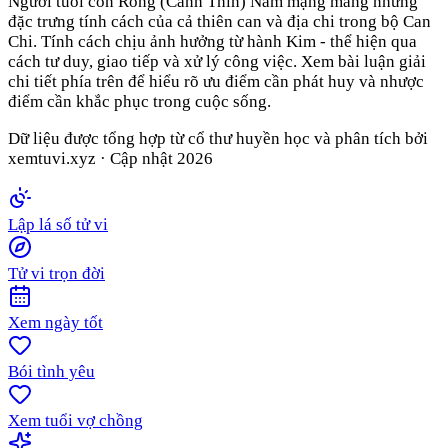
Người tuổi con Rồng (Canh Thìn) Nam mạng mang những
đặc trưng tính cách của cả thiên can và địa chi trong bộ Can
Chi. Tính cách chịu ảnh hưởng từ hành Kim - thể hiện qua
cách tư duy, giao tiếp và xử lý công việc. Xem bài luận giải
chi tiết phía trên để hiểu rõ ưu điểm cần phát huy và nhược
điểm cần khắc phục trong cuộc sống.
Dữ liệu được tổng hợp từ cổ thư huyền học và phân tích bởi
xemtuvi.xyz · Cập nhật
2026
Lập lá số tử vi
Tử vi trọn đời
Xem ngày tốt
Bói tình yêu
Xem tuổi vợ chồng