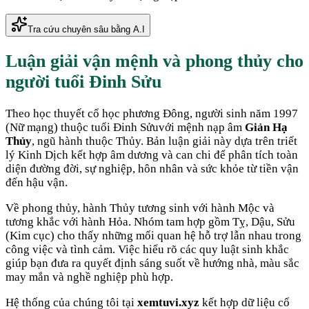
Tra cứu chuyên sâu bằng A.I
Luận giải vận mệnh và phong thủy cho
người tuổi
Đinh Sửu
Theo học thuyết cổ học phương Đông, người sinh năm
1997
(
Nữ mạng
) thuộc tuổi
Đinh Sửu
với mệnh nạp âm
Giản Hạ
Thủy
, ngũ hành thuộc
Thủy
. Bản luận giải này dựa trên triết
lý Kinh Dịch kết hợp âm dương và can chi để phân tích toàn
diện đường đời, sự nghiệp, hôn nhân và sức khỏe từ tiền vận
đến hậu vận.
Về phong thủy, hành
Thủy
tương sinh với hành
Mộc
và
tương khắc với hành
Hỏa
. Nhóm tam hợp gồm
Tỵ, Dậu, Sửu
(
Kim cục
) cho thấy những mối quan hệ hỗ trợ lẫn nhau trong
công việc và tình cảm. Việc hiểu rõ các quy luật sinh khắc
giúp bạn đưa ra quyết định sáng suốt về hướng nhà, màu sắc
may mắn và nghề nghiệp phù hợp.
Hệ thống của chúng tôi tại
xemtuvi.xyz
kết hợp dữ liệu cổ