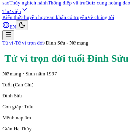
sao
Thủy nghịch hành
Thông điệp vũ trụ
Quiz cung hoàng đạo
Thư viện
Kiến thức huyền học
Văn khấn cổ truyền
Về chúng tôi
EN
Tử vi
›
Tử vi trọn đời
›
Đinh Sửu
-
Nữ mạng
Tử vi trọn đời tuổi
Đinh Sửu
Nữ mạng
· Sinh năm
1997
Tuổi (Can Chi)
Đinh Sửu
Con giáp:
Trâu
Mệnh nạp âm
Giản Hạ Thủy