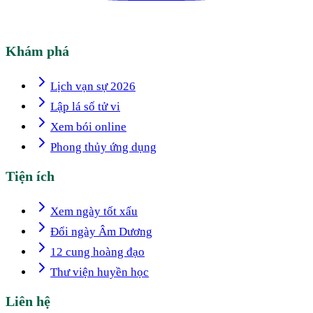
Khám phá
Lịch vạn sự 2026
Lập lá số tử vi
Xem bói online
Phong thủy ứng dụng
Tiện ích
Xem ngày tốt xấu
Đổi ngày Âm Dương
12 cung hoàng đạo
Thư viện huyền học
Liên hệ