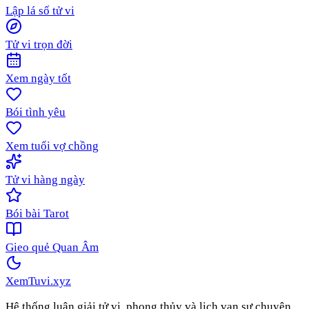
Lập lá số tử vi
Tử vi trọn đời
Xem ngày tốt
Bói tình yêu
Xem tuổi vợ chồng
Tử vi hàng ngày
Bói bài Tarot
Gieo quẻ Quan Âm
XemTuvi
.xyz
Hệ thống luận giải tử vi, phong thủy và lịch vạn sự chuyên