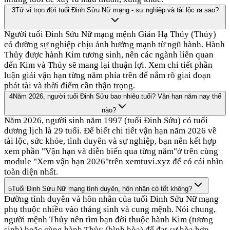
3
Tử vi trọn đời tuổi Đinh Sửu Nữ mạng - sự nghiệp và tài lộc ra sao?
Người tuổi Đinh Sửu Nữ mạng mệnh Giản Hạ Thủy (Thủy)
có đường sự nghiệp chịu ảnh hưởng mạnh từ ngũ hành. Hành
Thủy được hành Kim tương sinh, nên các ngành liên quan
đến Kim và Thủy sẽ mang lại thuận lợi. Xem chi tiết phần
luận giải vận hạn từng năm phía trên để nắm rõ giai đoạn
phát tài và thời điểm cần thận trọng.
4
Năm 2026, người tuổi Đinh Sửu bao nhiêu tuổi? Vận hạn năm nay thế
nào?
Năm 2026, người sinh năm 1997 (tuổi Đinh Sửu) có tuổi
dương lịch là 29 tuổi. Để biết chi tiết vận hạn năm 2026 về
tài lộc, sức khỏe, tình duyên và sự nghiệp, bạn nên kết hợp
xem phần "Vận hạn và diễn biến qua từng năm"ở trên cùng
module "Xem vận hạn 2026"trên xemtuvi.xyz để có cái nhìn
toàn diện nhất.
5
Tuổi Đinh Sửu Nữ mạng tình duyên, hôn nhân có tốt không?
Đường tình duyên và hôn nhân của tuổi Đinh Sửu Nữ mạng
phụ thuộc nhiều vào tháng sinh và cung mệnh. Nói chung,
người mệnh Thủy nên tìm bạn đời thuộc hành Kim (tương
sinh) hoặc cùng hành Thủy (bình hòa) để đạt sự hòa hợp.