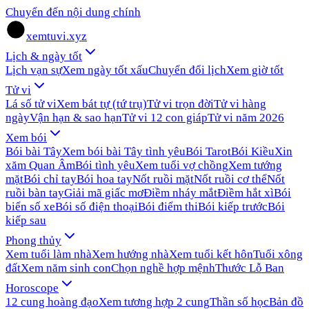
Chuyển đến nội dung chính
xemtuvi.xyz
Lịch & ngày tốt
Lịch vạn sự
Xem ngày tốt xấu
Chuyển đổi lịch
Xem giờ tốt
Tử vi
Lá số tử vi
Xem bát tự (tứ trụ)
Tử vi trọn đời
Tử vi hàng
ngày
Vận hạn & sao hạn
Tử vi 12 con giáp
Tử vi năm 2026
Xem bói
Bói bài Tây
Xem bói bài Tây tình yêu
Bói Tarot
Bói Kiều
Xin
xăm Quan Âm
Bói tình yêu
Xem tuổi vợ chồng
Xem tướng
mặt
Bói chỉ tay
Bói hoa tay
Nốt ruồi mặt
Nốt ruồi cơ thể
Nốt
ruồi bàn tay
Giải mã giấc mơ
Điềm nháy mắt
Điềm hắt xì
Bói
biển số xe
Bói số điện thoại
Bói điểm thi
Bói kiếp trước
Bói
kiếp sau
Phong thủy
Xem tuổi làm nhà
Xem hướng nhà
Xem tuổi kết hôn
Tuổi xông
đất
Xem năm sinh con
Chọn nghề hợp mệnh
Thước Lỗ Ban
Horoscope
12 cung hoàng đạo
Xem tương hợp 2 cung
Thần số học
Bản đồ