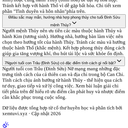
Tránh kết hợp với hành Thổ vì dễ gặp bất hòa. Chi tiết xem
phần "Tình duyên và hôn nhân"phía trên.
6
Màu sắc may mắn, hướng nhà hợp phong thủy cho tuổi Đinh Sửu
mệnh Thủy?
Người mệnh Thủy nên ưu tiên các màu thuộc hành Thủy và
hành Kim (tương sinh). Hướng nhà, hướng bàn làm việc nên
chọn theo hướng tốt của hành Thủy. Tránh các màu và hướng
thuộc hành Thổ (khắc mệnh). Kết hợp phong thủy đúng cách
giúp gia tăng vượng khí, thu hút tài lộc và sức khỏe ổn định.
7
Người tuổi con Trâu (Đinh Sửu) có đặc điểm tính cách gì nổi bật?
Người tuổi con Trâu (Đinh Sửu) Nữ mạng mang những đặc
trưng tính cách của cả thiên can và địa chi trong bộ Can Chi.
Tính cách chịu ảnh hưởng từ hành Thủy - thể hiện qua cách
tư duy, giao tiếp và xử lý công việc. Xem bài luận giải chi
tiết phía trên để hiểu rõ ưu điểm cần phát huy và nhược điểm
cần khắc phục trong cuộc sống.
Dữ liệu được tổng hợp từ cổ thư huyền học và phân tích bởi
xemtuvi.xyz · Cập nhật
2026