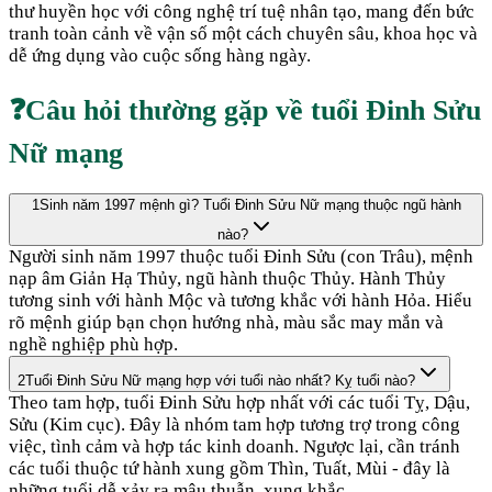
thư huyền học với công nghệ trí tuệ nhân tạo, mang đến bức
tranh toàn cảnh về vận số một cách chuyên sâu, khoa học và
dễ ứng dụng vào cuộc sống hàng ngày.
❓
Câu hỏi thường gặp về tuổi
Đinh Sửu
Nữ mạng
1
Sinh năm 1997 mệnh gì? Tuổi Đinh Sửu Nữ mạng thuộc ngũ hành
nào?
Người sinh năm 1997 thuộc tuổi Đinh Sửu (con Trâu), mệnh
nạp âm Giản Hạ Thủy, ngũ hành thuộc Thủy. Hành Thủy
tương sinh với hành Mộc và tương khắc với hành Hỏa. Hiểu
rõ mệnh giúp bạn chọn hướng nhà, màu sắc may mắn và
nghề nghiệp phù hợp.
2
Tuổi Đinh Sửu Nữ mạng hợp với tuổi nào nhất? Kỵ tuổi nào?
Theo tam hợp, tuổi Đinh Sửu hợp nhất với các tuổi Tỵ, Dậu,
Sửu (Kim cục). Đây là nhóm tam hợp tương trợ trong công
việc, tình cảm và hợp tác kinh doanh. Ngược lại, cần tránh
các tuổi thuộc tứ hành xung gồm Thìn, Tuất, Mùi - đây là
những tuổi dễ xảy ra mâu thuẫn, xung khắc.