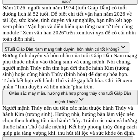
nào?
Năm 2026, người sinh năm 1974 (tuổi Giáp Dần) có tuổi
dương lịch là 52 tuổi. Để biết chi tiết vận hạn năm 2026 về
tài lộc, sức khỏe, tình duyên và sự nghiệp, bạn nên kết hợp
xem phần "Vận hạn và diễn biến qua từng năm"ở trên cùng
module "Xem vận hạn 2026"trên xemtuvi.xyz để có cái nhìn
toàn diện nhất.
5
Tuổi Giáp Dần Nam mạng tình duyên, hôn nhân có tốt không?
Đường tình duyên và hôn nhân của tuổi Giáp Dần Nam mạng
phụ thuộc nhiều vào tháng sinh và cung mệnh. Nói chung,
người mệnh Thủy nên tìm bạn đời thuộc hành Kim (tương
sinh) hoặc cùng hành Thủy (bình hòa) để đạt sự hòa hợp.
Tránh kết hợp với hành Thổ vì dễ gặp bất hòa. Chi tiết xem
phần "Tình duyên và hôn nhân"phía trên.
6
Màu sắc may mắn, hướng nhà hợp phong thủy cho tuổi Giáp Dần
mệnh Thủy?
Người mệnh Thủy nên ưu tiên các màu thuộc hành Thủy và
hành Kim (tương sinh). Hướng nhà, hướng bàn làm việc nên
chọn theo hướng tốt của hành Thủy. Tránh các màu và hướng
thuộc hành Thổ (khắc mệnh). Kết hợp phong thủy đúng cách
giúp gia tăng vượng khí, thu hút tài lộc và sức khỏe ổn định.