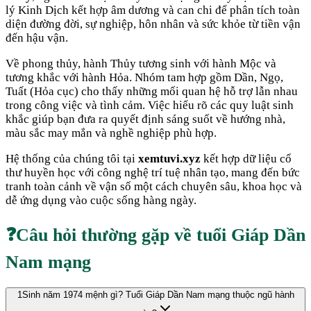
lý Kinh Dịch kết hợp âm dương và can chi để phân tích toàn
diện đường đời, sự nghiệp, hôn nhân và sức khỏe từ tiền vận
đến hậu vận.
Về phong thủy, hành
Thủy
tương sinh với hành
Mộc
và
tương khắc với hành
Hỏa
. Nhóm tam hợp gồm
Dần, Ngọ,
Tuất
(
Hỏa cục
) cho thấy những mối quan hệ hỗ trợ lẫn nhau
trong công việc và tình cảm. Việc hiểu rõ các quy luật sinh
khắc giúp bạn đưa ra quyết định sáng suốt về hướng nhà,
màu sắc may mắn và nghề nghiệp phù hợp.
Hệ thống của chúng tôi tại
xemtuvi.xyz
kết hợp dữ liệu cổ
thư huyền học với công nghệ trí tuệ nhân tạo, mang đến bức
tranh toàn cảnh về vận số một cách chuyên sâu, khoa học và
dễ ứng dụng vào cuộc sống hàng ngày.
❓
Câu hỏi thường gặp về tuổi
Giáp Dần
Nam mạng
1
Sinh năm 1974 mệnh gì? Tuổi Giáp Dần Nam mạng thuộc ngũ hành