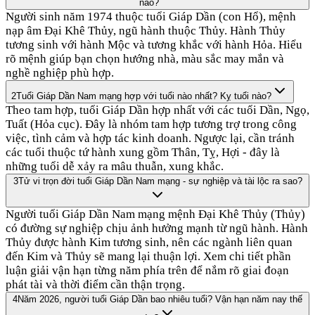
nào?
Người sinh năm 1974 thuộc tuổi Giáp Dần (con Hổ), mệnh
nạp âm Đại Khê Thủy, ngũ hành thuộc Thủy. Hành Thủy
tương sinh với hành Mộc và tương khắc với hành Hỏa. Hiểu
rõ mệnh giúp bạn chọn hướng nhà, màu sắc may mắn và
nghề nghiệp phù hợp.
2
Tuổi Giáp Dần Nam mạng hợp với tuổi nào nhất? Kỵ tuổi nào?
Theo tam hợp, tuổi Giáp Dần hợp nhất với các tuổi Dần, Ngọ,
Tuất (Hỏa cục). Đây là nhóm tam hợp tương trợ trong công
việc, tình cảm và hợp tác kinh doanh. Ngược lại, cần tránh
các tuổi thuộc tứ hành xung gồm Thân, Tỵ, Hợi - đây là
những tuổi dễ xảy ra mâu thuẫn, xung khắc.
3
Tử vi trọn đời tuổi Giáp Dần Nam mạng - sự nghiệp và tài lộc ra sao?
Người tuổi Giáp Dần Nam mạng mệnh Đại Khê Thủy (Thủy)
có đường sự nghiệp chịu ảnh hưởng mạnh từ ngũ hành. Hành
Thủy được hành Kim tương sinh, nên các ngành liên quan
đến Kim và Thủy sẽ mang lại thuận lợi. Xem chi tiết phần
luận giải vận hạn từng năm phía trên để nắm rõ giai đoạn
phát tài và thời điểm cần thận trọng.
4
Năm 2026, người tuổi Giáp Dần bao nhiêu tuổi? Vận hạn năm nay thế