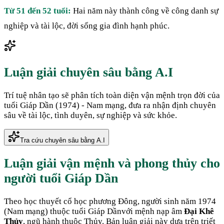
Từ 51 đến 52 tuổi:
Hai năm này thành công về công danh sự
nghiệp và tài lộc, đời sống gia đình hạnh phúc.
Luận giải chuyên sâu bằng A.I
Trí tuệ nhân tạo sẽ phân tích toàn diện vận mệnh trọn đời của
tuổi
Giáp Dần
(
1974
) -
Nam
mạng, đưa ra nhận định chuyên
sâu về tài lộc, tình duyên, sự nghiệp và sức khỏe.
Tra cứu chuyên sâu bằng A.I
Luận giải vận mệnh và phong thủy cho
người tuổi
Giáp Dần
Theo học thuyết cổ học phương Đông, người sinh năm
1974
(
Nam mạng
) thuộc tuổi
Giáp Dần
với mệnh nạp âm
Đại Khê
Thủy
, ngũ hành thuộc
Thủy
. Bản luận giải này dựa trên triết