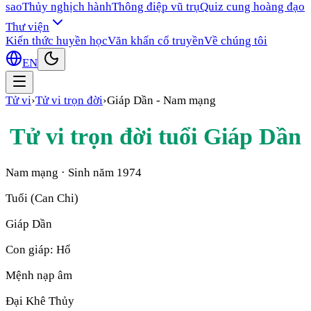
sao
Thủy nghịch hành
Thông điệp vũ trụ
Quiz cung hoàng đạo
Thư viện
Kiến thức huyền học
Văn khấn cổ truyền
Về chúng tôi
EN
Tử vi
›
Tử vi trọn đời
›
Giáp Dần
-
Nam mạng
Tử vi trọn đời tuổi
Giáp Dần
Nam mạng
· Sinh năm
1974
Tuổi (Can Chi)
Giáp Dần
Con giáp:
Hổ
Mệnh nạp âm
Đại Khê Thủy