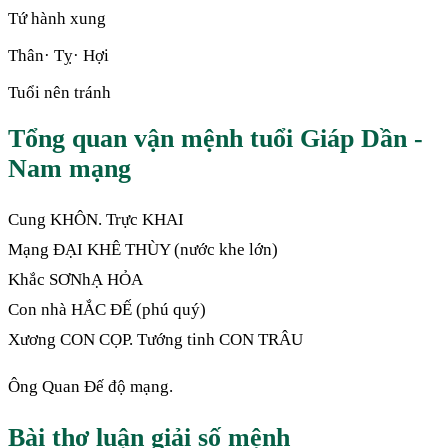
Tứ hành xung
Thân· Tỵ· Hợi
Tuổi nên tránh
Tổng quan vận mệnh tuổi Giáp Dần -
Nam mạng
Cung KHÔN. Trực KHAI
Mạng ĐẠI KHÊ THÙY (nước khe lớn)
Khắc SƠNhẠ HỎA
Con nhà HẮC ĐẾ (phú quý)
Xương CON CỌP. Tướng tinh CON TRÂU
Ông Quan Đế độ mạng.
Bài thơ luận giải số mệnh