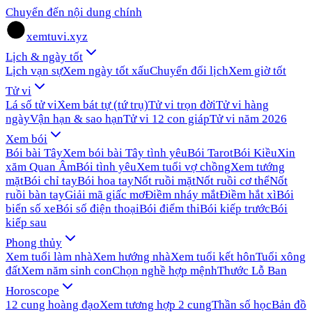
Chuyển đến nội dung chính
xemtuvi.xyz
Lịch & ngày tốt
Lịch vạn sự
Xem ngày tốt xấu
Chuyển đổi lịch
Xem giờ tốt
Tử vi
Lá số tử vi
Xem bát tự (tứ trụ)
Tử vi trọn đời
Tử vi hàng
ngày
Vận hạn & sao hạn
Tử vi 12 con giáp
Tử vi năm 2026
Xem bói
Bói bài Tây
Xem bói bài Tây tình yêu
Bói Tarot
Bói Kiều
Xin
xăm Quan Âm
Bói tình yêu
Xem tuổi vợ chồng
Xem tướng
mặt
Bói chỉ tay
Bói hoa tay
Nốt ruồi mặt
Nốt ruồi cơ thể
Nốt
ruồi bàn tay
Giải mã giấc mơ
Điềm nháy mắt
Điềm hắt xì
Bói
biển số xe
Bói số điện thoại
Bói điểm thi
Bói kiếp trước
Bói
kiếp sau
Phong thủy
Xem tuổi làm nhà
Xem hướng nhà
Xem tuổi kết hôn
Tuổi xông
đất
Xem năm sinh con
Chọn nghề hợp mệnh
Thước Lỗ Ban
Horoscope
12 cung hoàng đạo
Xem tương hợp 2 cung
Thần số học
Bản đồ