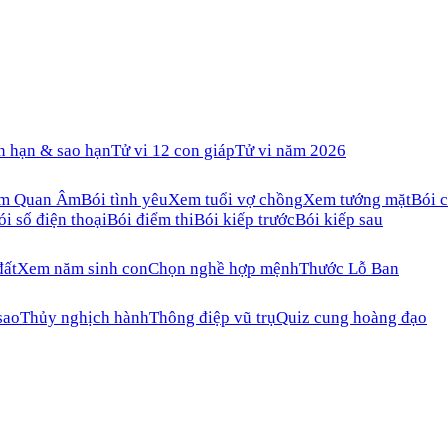
n hạn & sao hạn
Tử vi 12 con giáp
Tử vi năm 2026
ăm Quan Âm
Bói tình yêu
Xem tuổi vợ chồng
Xem tướng mặt
Bói c
ói số điện thoại
Bói điểm thi
Bói kiếp trước
Bói kiếp sau
đất
Xem năm sinh con
Chọn nghề hợp mệnh
Thước Lỗ Ban
sao
Thủy nghịch hành
Thông điệp vũ trụ
Quiz cung hoàng đạo