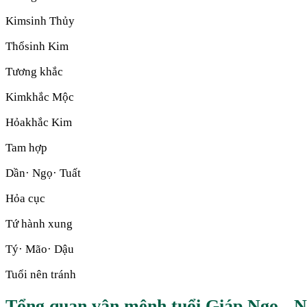
Kim
sinh
Thủy
Thổ
sinh
Kim
Tương khắc
Kim
khắc
Mộc
Hỏa
khắc
Kim
Tam hợp
Dần· Ngọ· Tuất
Hỏa cục
Tứ hành xung
Tý· Mão· Dậu
Tuổi nên tránh
Tổng quan vận mệnh tuổi Giáp Ngọ -