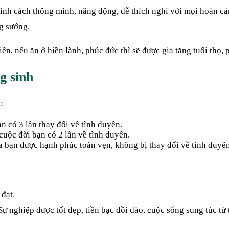
 tính cách thông minh, năng động, dễ thích nghi với mọi hoàn c
g sướng.
n, nếu ăn ở hiền lành, phúc đức thì sẽ được gia tăng tuổi thọ, 
g sinh
:
ạn có 3 lần thay đổi về tình duyên.
 cuộc đời bạn có 2 lần về tình duyên.
a bạn được hạnh phúc toàn vẹn, không bị thay đổi về tình duyên
 đạt.
Sự nghiệp được tốt đẹp, tiền bạc dồi dào, cuộc sống sung túc từ t