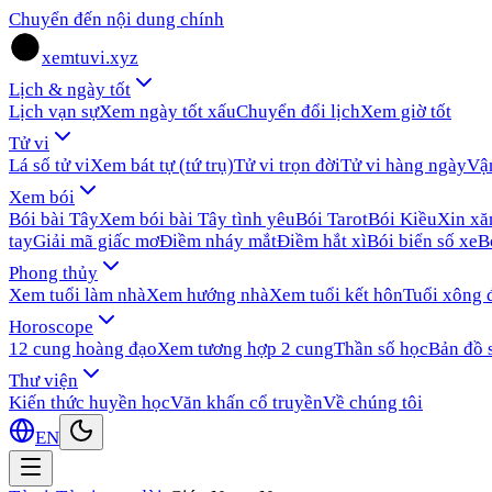
Chuyển đến nội dung chính
xemtuvi.xyz
Lịch & ngày tốt
Lịch vạn sự
Xem ngày tốt xấu
Chuyển đổi lịch
Xem giờ tốt
Tử vi
Lá số tử vi
Xem bát tự (tứ trụ)
Tử vi trọn đời
Tử vi hàng ngày
Vậ
Xem bói
Bói bài Tây
Xem bói bài Tây tình yêu
Bói Tarot
Bói Kiều
Xin x
tay
Giải mã giấc mơ
Điềm nháy mắt
Điềm hắt xì
Bói biển số xe
B
Phong thủy
Xem tuổi làm nhà
Xem hướng nhà
Xem tuổi kết hôn
Tuổi xông 
Horoscope
12 cung hoàng đạo
Xem tương hợp 2 cung
Thần số học
Bản đồ 
Thư viện
Kiến thức huyền học
Văn khấn cổ truyền
Về chúng tôi
EN