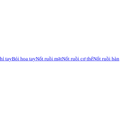
hỉ tay
Bói hoa tay
Nốt ruồi mặt
Nốt ruồi cơ thể
Nốt ruồi bàn