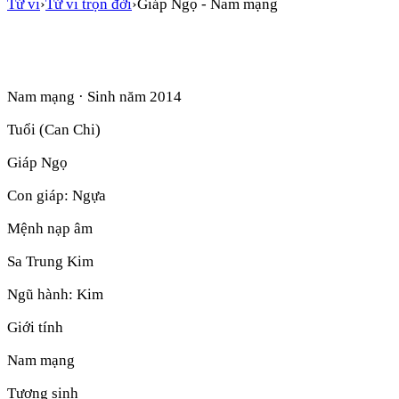
Tử vi
›
Tử vi trọn đời
›
Giáp Ngọ
-
Nam mạng
Nam mạng
· Sinh năm
2014
Tuổi (Can Chi)
Giáp Ngọ
Con giáp:
Ngựa
Mệnh nạp âm
Sa Trung Kim
Ngũ hành:
Kim
Giới tính
Nam mạng
Tương sinh