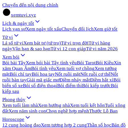
Chuyển đến nội dung chính
xemtuvi.xyz
Lịch & ngày tốt
Lịch vạn sự
Xem ngày tốt xấu
Chuyển đổi lịch
Xem giờ tốt
Tử vi
Lá số tử vi
Xem bát tự (tứ trụ)
Tử vi trọn đời
Tử vi hàng
ngày
Vận hạn & sao hạn
Tử vi 12 con giáp
Tử vi năm 2026
Xem bói
Bói bài Tây
Xem bói bài Tây tình yêu
Bói Tarot
Bói Kiều
Xin
xăm Quan Âm
Bói tình yêu
Xem tuổi vợ chồng
Xem tướng
mặt
Bói chỉ tay
Bói hoa tay
Nốt ruồi mặt
Nốt ruồi cơ thể
Nốt
ruồi bàn tay
Giải mã giấc mơ
Điềm nháy mắt
Điềm hắt xì
Bói
biển số xe
Bói số điện thoại
Bói điểm thi
Bói kiếp trước
Bói
kiếp sau
Phong thủy
Xem tuổi làm nhà
Xem hướng nhà
Xem tuổi kết hôn
Tuổi xông
đất
Xem năm sinh con
Chọn nghề hợp mệnh
Thước Lỗ Ban
Horoscope
12 cung hoàng đạo
Xem tương hợp 2 cung
Thần số học
Bản đồ