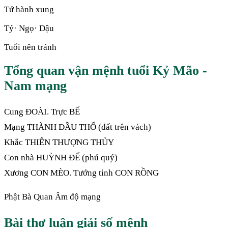
Tứ hành xung
Tý· Ngọ· Dậu
Tuổi nên tránh
Tổng quan vận mệnh tuổi Kỷ Mão -
Nam mạng
Cung ĐOÀI. Trực BẾ
Mạng THÀNH ĐẦU THỔ (đất trên vách)
Khắc THIÊN THƯỢNG THỦY
Con nhà HUỲNH ĐẾ (phú quý)
Xương CON MÈO. Tướng tinh CON RỒNG
Phật Bà Quan Âm độ mạng
Bài thơ luận giải số mệnh