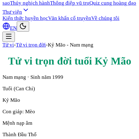
sao
Thủy nghịch hành
Thông điệp vũ trụ
Quiz cung hoàng đạo
Thư viện
Kiến thức huyền học
Văn khấn cổ truyền
Về chúng tôi
EN
Tử vi
›
Tử vi trọn đời
›
Kỷ Mão
-
Nam mạng
Tử vi trọn đời tuổi
Kỷ Mão
Nam mạng
· Sinh năm
1999
Tuổi (Can Chi)
Kỷ Mão
Con giáp:
Mèo
Mệnh nạp âm
Thành Đầu Thổ