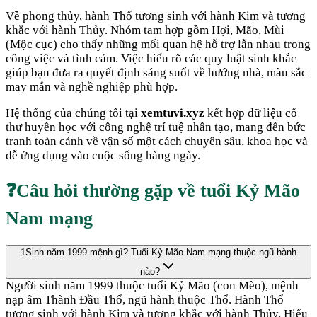
Về phong thủy, hành
Thổ
tương sinh với hành
Kim
và tương
khắc với hành
Thủy
. Nhóm tam hợp gồm
Hợi, Mão, Mùi
(
Mộc cục
) cho thấy những mối quan hệ hỗ trợ lẫn nhau trong
công việc và tình cảm. Việc hiểu rõ các quy luật sinh khắc
giúp bạn đưa ra quyết định sáng suốt về hướng nhà, màu sắc
may mắn và nghề nghiệp phù hợp.
Hệ thống của chúng tôi tại
xemtuvi.xyz
kết hợp dữ liệu cổ
thư huyền học với công nghệ trí tuệ nhân tạo, mang đến bức
tranh toàn cảnh về vận số một cách chuyên sâu, khoa học và
dễ ứng dụng vào cuộc sống hàng ngày.
❓
Câu hỏi thường gặp về tuổi
Kỷ Mão
Nam mạng
1
Sinh năm 1999 mệnh gì? Tuổi Kỷ Mão Nam mạng thuộc ngũ hành
nào?
Người sinh năm 1999 thuộc tuổi Kỷ Mão (con Mèo), mệnh
nạp âm Thành Đầu Thổ, ngũ hành thuộc Thổ. Hành Thổ
tương sinh với hành Kim và tương khắc với hành Thủy. Hiểu