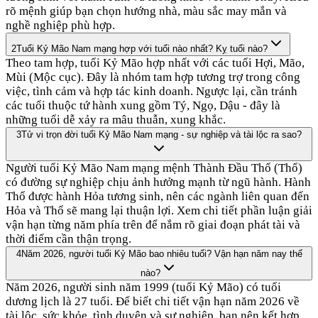
rõ mệnh giúp bạn chọn hướng nhà, màu sắc may mắn và
nghề nghiệp phù hợp.
2
Tuổi Kỷ Mão Nam mạng hợp với tuổi nào nhất? Kỵ tuổi nào?
Theo tam hợp, tuổi Kỷ Mão hợp nhất với các tuổi Hợi, Mão,
Mùi (Mộc cục). Đây là nhóm tam hợp tương trợ trong công
việc, tình cảm và hợp tác kinh doanh. Ngược lại, cần tránh
các tuổi thuộc tứ hành xung gồm Tý, Ngọ, Dậu - đây là
những tuổi dễ xảy ra mâu thuẫn, xung khắc.
3
Tử vi trọn đời tuổi Kỷ Mão Nam mạng - sự nghiệp và tài lộc ra sao?
Người tuổi Kỷ Mão Nam mạng mệnh Thành Đầu Thổ (Thổ)
có đường sự nghiệp chịu ảnh hưởng mạnh từ ngũ hành. Hành
Thổ được hành Hỏa tương sinh, nên các ngành liên quan đến
Hỏa và Thổ sẽ mang lại thuận lợi. Xem chi tiết phần luận giải
vận hạn từng năm phía trên để nắm rõ giai đoạn phát tài và
thời điểm cần thận trọng.
4
Năm 2026, người tuổi Kỷ Mão bao nhiêu tuổi? Vận hạn năm nay thế
nào?
Năm 2026, người sinh năm 1999 (tuổi Kỷ Mão) có tuổi
dương lịch là 27 tuổi. Để biết chi tiết vận hạn năm 2026 về
tài lộc, sức khỏe, tình duyên và sự nghiệp, bạn nên kết hợp