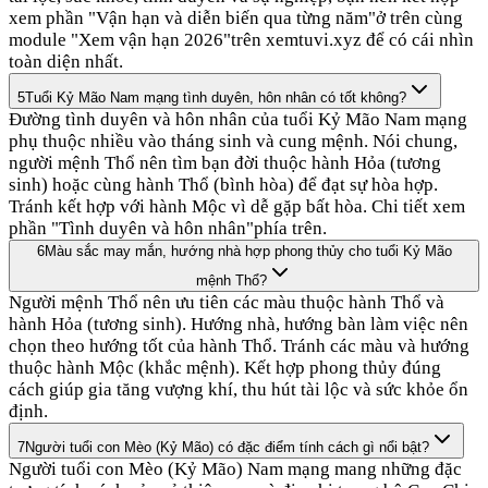
xem phần "Vận hạn và diễn biến qua từng năm"ở trên cùng
module "Xem vận hạn 2026"trên xemtuvi.xyz để có cái nhìn
toàn diện nhất.
5
Tuổi Kỷ Mão Nam mạng tình duyên, hôn nhân có tốt không?
Đường tình duyên và hôn nhân của tuổi Kỷ Mão Nam mạng
phụ thuộc nhiều vào tháng sinh và cung mệnh. Nói chung,
người mệnh Thổ nên tìm bạn đời thuộc hành Hỏa (tương
sinh) hoặc cùng hành Thổ (bình hòa) để đạt sự hòa hợp.
Tránh kết hợp với hành Mộc vì dễ gặp bất hòa. Chi tiết xem
phần "Tình duyên và hôn nhân"phía trên.
6
Màu sắc may mắn, hướng nhà hợp phong thủy cho tuổi Kỷ Mão
mệnh Thổ?
Người mệnh Thổ nên ưu tiên các màu thuộc hành Thổ và
hành Hỏa (tương sinh). Hướng nhà, hướng bàn làm việc nên
chọn theo hướng tốt của hành Thổ. Tránh các màu và hướng
thuộc hành Mộc (khắc mệnh). Kết hợp phong thủy đúng
cách giúp gia tăng vượng khí, thu hút tài lộc và sức khỏe ổn
định.
7
Người tuổi con Mèo (Kỷ Mão) có đặc điểm tính cách gì nổi bật?
Người tuổi con Mèo (Kỷ Mão) Nam mạng mang những đặc