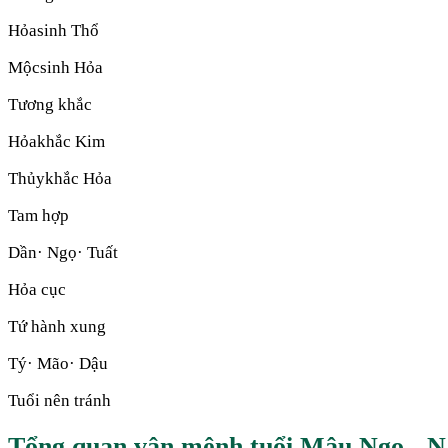
Hỏa
sinh
Thổ
Mộc
sinh
Hỏa
Tương khắc
Hỏa
khắc
Kim
Thủy
khắc
Hỏa
Tam hợp
Dần· Ngọ· Tuất
Hỏa cục
Tứ hành xung
Tý· Mão· Dậu
Tuổi nên tránh
Tổng quan vận mệnh tuổi Mậu Ngọ - 