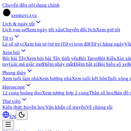
Chuyển đến nội dung chính
xemtuvi.xyz
Lịch & ngày tốt
Lịch vạn sự
Xem ngày tốt xấu
Chuyển đổi lịch
Xem giờ tốt
Tử vi
Lá số tử vi
Xem bát tự (tứ trụ)
Tử vi trọn đời
Tử vi hàng ngày
Vậ
Xem bói
Bói bài Tây
Xem bói bài Tây tình yêu
Bói Tarot
Bói Kiều
Xin x
tay
Giải mã giấc mơ
Điềm nháy mắt
Điềm hắt xì
Bói biển số xe
B
Phong thủy
Xem tuổi làm nhà
Xem hướng nhà
Xem tuổi kết hôn
Tuổi xông 
Horoscope
12 cung hoàng đạo
Xem tương hợp 2 cung
Thần số học
Bản đồ 
Thư viện
Kiến thức huyền học
Văn khấn cổ truyền
Về chúng tôi
EN