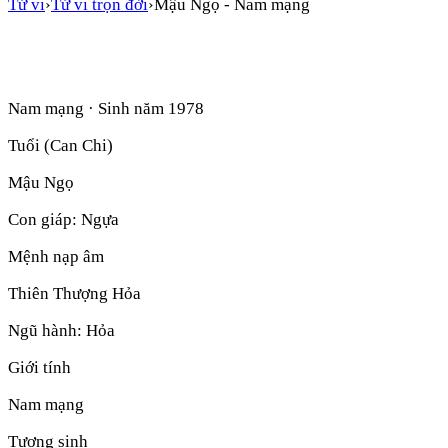
Tử vi
›
Tử vi trọn đời
›
Mậu Ngọ
-
Nam mạng
Nam mạng
· Sinh năm
1978
Tuổi (Can Chi)
Mậu Ngọ
Con giáp:
Ngựa
Mệnh nạp âm
Thiên Thượng Hỏa
Ngũ hành:
Hỏa
Giới tính
Nam mạng
Tương sinh