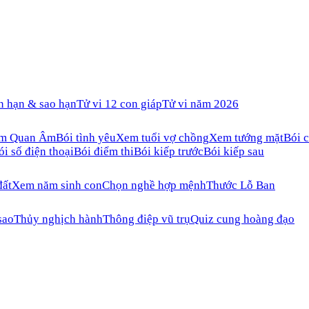
n hạn & sao hạn
Tử vi 12 con giáp
Tử vi năm 2026
ăm Quan Âm
Bói tình yêu
Xem tuổi vợ chồng
Xem tướng mặt
Bói c
ói số điện thoại
Bói điểm thi
Bói kiếp trước
Bói kiếp sau
đất
Xem năm sinh con
Chọn nghề hợp mệnh
Thước Lỗ Ban
sao
Thủy nghịch hành
Thông điệp vũ trụ
Quiz cung hoàng đạo