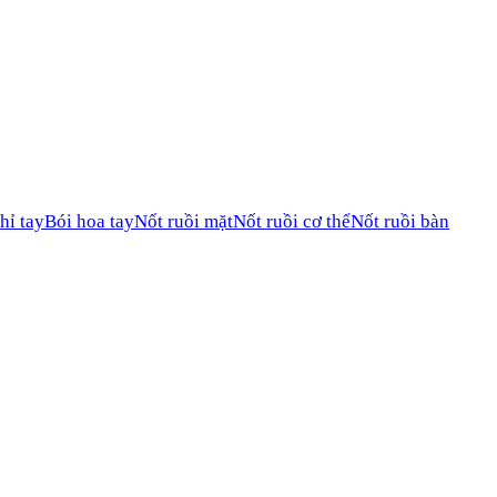
hỉ tay
Bói hoa tay
Nốt ruồi mặt
Nốt ruồi cơ thể
Nốt ruồi bàn