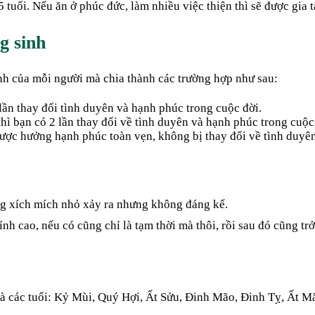
ổi. Nếu ăn ở phúc đức, làm nhiều việc thiện thì sẽ được gia tăn
g sinh
nh của mỗi người mà chia thành các trường hợp như sau:
 lần thay đổi tình duyên và hạnh phúc trong cuộc đời.
 thì bạn có 2 lần thay đổi về tình duyên và hạnh phúc trong cuộc
được hưởng hạnh phúc toàn vẹn, không bị thay đổi về tình duyên
ng xích mích nhỏ xảy ra nhưng không đáng kể.
h cao, nếu có cũng chỉ là tạm thời mà thôi, rồi sau đó cũng trở
à các tuổi: Kỷ Mùi, Quý Hợi, Ất Sửu, Đinh Mão, Đinh Tỵ, Ất Mã