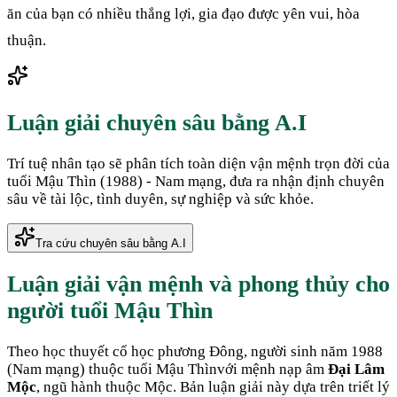
ăn của bạn có nhiều thắng lợi, gia đạo được yên vui, hòa
thuận.
Luận giải chuyên sâu bằng A.I
Trí tuệ nhân tạo sẽ phân tích toàn diện vận mệnh trọn đời của
tuổi
Mậu Thìn
(
1988
) -
Nam
mạng, đưa ra nhận định chuyên
sâu về tài lộc, tình duyên, sự nghiệp và sức khỏe.
Tra cứu chuyên sâu bằng A.I
Luận giải vận mệnh và phong thủy cho
người tuổi
Mậu Thìn
Theo học thuyết cổ học phương Đông, người sinh năm
1988
(
Nam mạng
) thuộc tuổi
Mậu Thìn
với mệnh nạp âm
Đại Lâm
Mộc
, ngũ hành thuộc
Mộc
. Bản luận giải này dựa trên triết lý