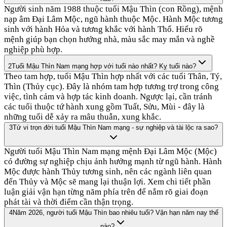
Người sinh năm 1988 thuộc tuổi Mậu Thìn (con Rồng), mệnh
nạp âm Đại Lâm Mộc, ngũ hành thuộc Mộc. Hành Mộc tương
sinh với hành Hỏa và tương khắc với hành Thổ. Hiểu rõ
mệnh giúp bạn chọn hướng nhà, màu sắc may mắn và nghề
nghiệp phù hợp.
2
Tuổi Mậu Thìn Nam mạng hợp với tuổi nào nhất? Kỵ tuổi nào?
Theo tam hợp, tuổi Mậu Thìn hợp nhất với các tuổi Thân, Tý,
Thìn (Thủy cục). Đây là nhóm tam hợp tương trợ trong công
việc, tình cảm và hợp tác kinh doanh. Ngược lại, cần tránh
các tuổi thuộc tứ hành xung gồm Tuất, Sửu, Mùi - đây là
những tuổi dễ xảy ra mâu thuẫn, xung khắc.
3
Tử vi trọn đời tuổi Mậu Thìn Nam mạng - sự nghiệp và tài lộc ra sao?
Người tuổi Mậu Thìn Nam mạng mệnh Đại Lâm Mộc (Mộc)
có đường sự nghiệp chịu ảnh hưởng mạnh từ ngũ hành. Hành
Mộc được hành Thủy tương sinh, nên các ngành liên quan
đến Thủy và Mộc sẽ mang lại thuận lợi. Xem chi tiết phần
luận giải vận hạn từng năm phía trên để nắm rõ giai đoạn
phát tài và thời điểm cần thận trọng.
4
Năm 2026, người tuổi Mậu Thìn bao nhiêu tuổi? Vận hạn năm nay thế
nào?