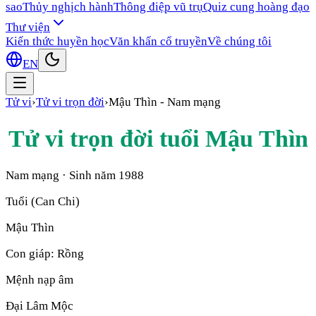
sao
Thủy nghịch hành
Thông điệp vũ trụ
Quiz cung hoàng đạo
Thư viện
Kiến thức huyền học
Văn khấn cổ truyền
Về chúng tôi
EN
Tử vi
›
Tử vi trọn đời
›
Mậu Thìn
-
Nam mạng
Tử vi trọn đời tuổi
Mậu Thìn
Nam mạng
· Sinh năm
1988
Tuổi (Can Chi)
Mậu Thìn
Con giáp:
Rồng
Mệnh nạp âm
Đại Lâm Mộc