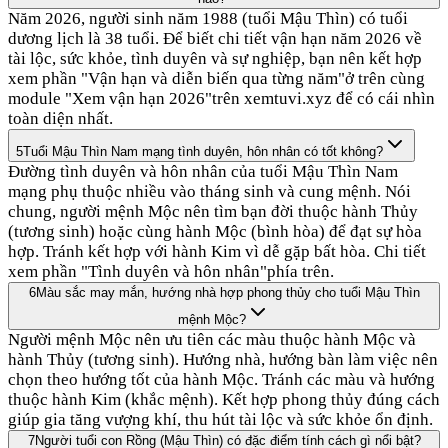
Năm 2026, người sinh năm 1988 (tuổi Mậu Thìn) có tuổi
dương lịch là 38 tuổi. Để biết chi tiết vận hạn năm 2026 về
tài lộc, sức khỏe, tình duyên và sự nghiệp, bạn nên kết hợp
xem phần "Vận hạn và diễn biến qua từng năm"ở trên cùng
module "Xem vận hạn 2026"trên xemtuvi.xyz để có cái nhìn
toàn diện nhất.
5
Tuổi Mậu Thìn Nam mạng tình duyên, hôn nhân có tốt không?
Đường tình duyên và hôn nhân của tuổi Mậu Thìn Nam
mạng phụ thuộc nhiều vào tháng sinh và cung mệnh. Nói
chung, người mệnh Mộc nên tìm bạn đời thuộc hành Thủy
(tương sinh) hoặc cùng hành Mộc (bình hòa) để đạt sự hòa
hợp. Tránh kết hợp với hành Kim vì dễ gặp bất hòa. Chi tiết
xem phần "Tình duyên và hôn nhân"phía trên.
6
Màu sắc may mắn, hướng nhà hợp phong thủy cho tuổi Mậu Thìn
mệnh Mộc?
Người mệnh Mộc nên ưu tiên các màu thuộc hành Mộc và
hành Thủy (tương sinh). Hướng nhà, hướng bàn làm việc nên
chọn theo hướng tốt của hành Mộc. Tránh các màu và hướng
thuộc hành Kim (khắc mệnh). Kết hợp phong thủy đúng cách
giúp gia tăng vượng khí, thu hút tài lộc và sức khỏe ổn định.
7
Người tuổi con Rồng (Mậu Thìn) có đặc điểm tính cách gì nổi bật?