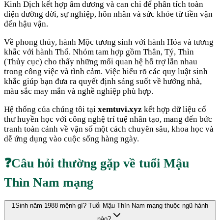
Kinh Dịch kết hợp âm dương và can chi để phân tích toàn
diện đường đời, sự nghiệp, hôn nhân và sức khỏe từ tiền vận
đến hậu vận.
Về phong thủy, hành
Mộc
tương sinh với hành
Hỏa
và tương
khắc với hành
Thổ
. Nhóm tam hợp gồm
Thân, Tý, Thìn
(
Thủy cục
) cho thấy những mối quan hệ hỗ trợ lẫn nhau
trong công việc và tình cảm. Việc hiểu rõ các quy luật sinh
khắc giúp bạn đưa ra quyết định sáng suốt về hướng nhà,
màu sắc may mắn và nghề nghiệp phù hợp.
Hệ thống của chúng tôi tại
xemtuvi.xyz
kết hợp dữ liệu cổ
thư huyền học với công nghệ trí tuệ nhân tạo, mang đến bức
tranh toàn cảnh về vận số một cách chuyên sâu, khoa học và
dễ ứng dụng vào cuộc sống hàng ngày.
❓
Câu hỏi thường gặp về tuổi
Mậu
Thìn
Nam mạng
1
Sinh năm 1988 mệnh gì? Tuổi Mậu Thìn Nam mạng thuộc ngũ hành
nào?