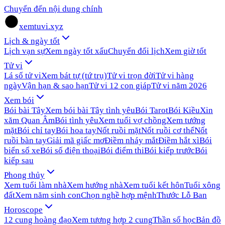
Chuyển đến nội dung chính
xemtuvi.xyz
Lịch & ngày tốt
Lịch vạn sự
Xem ngày tốt xấu
Chuyển đổi lịch
Xem giờ tốt
Tử vi
Lá số tử vi
Xem bát tự (tứ trụ)
Tử vi trọn đời
Tử vi hàng
ngày
Vận hạn & sao hạn
Tử vi 12 con giáp
Tử vi năm 2026
Xem bói
Bói bài Tây
Xem bói bài Tây tình yêu
Bói Tarot
Bói Kiều
Xin
xăm Quan Âm
Bói tình yêu
Xem tuổi vợ chồng
Xem tướng
mặt
Bói chỉ tay
Bói hoa tay
Nốt ruồi mặt
Nốt ruồi cơ thể
Nốt
ruồi bàn tay
Giải mã giấc mơ
Điềm nháy mắt
Điềm hắt xì
Bói
biển số xe
Bói số điện thoại
Bói điểm thi
Bói kiếp trước
Bói
kiếp sau
Phong thủy
Xem tuổi làm nhà
Xem hướng nhà
Xem tuổi kết hôn
Tuổi xông
đất
Xem năm sinh con
Chọn nghề hợp mệnh
Thước Lỗ Ban
Horoscope
12 cung hoàng đạo
Xem tương hợp 2 cung
Thần số học
Bản đồ