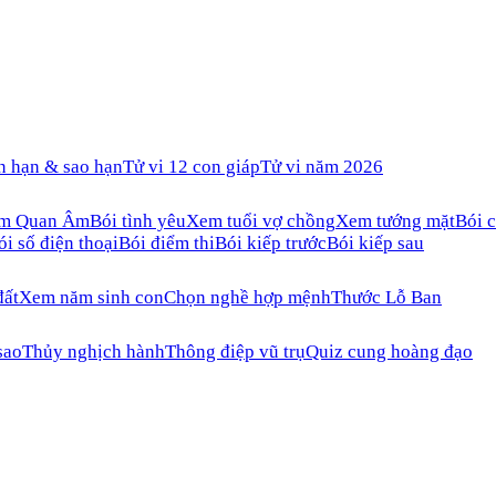
n hạn & sao hạn
Tử vi 12 con giáp
Tử vi năm 2026
ăm Quan Âm
Bói tình yêu
Xem tuổi vợ chồng
Xem tướng mặt
Bói c
ói số điện thoại
Bói điểm thi
Bói kiếp trước
Bói kiếp sau
đất
Xem năm sinh con
Chọn nghề hợp mệnh
Thước Lỗ Ban
sao
Thủy nghịch hành
Thông điệp vũ trụ
Quiz cung hoàng đạo