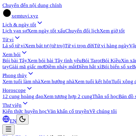
Chuyển đến nội dung chính
xemtuvi.xyz
Lịch & ngày tốt
Lịch vạn sự
Xem ngày tốt xấu
Chuyển đổi lịch
Xem giờ tốt
Tử vi
Lá số tử vi
Xem bát tự (tứ trụ)
Tử vi trọn đời
Tử vi hàng ngày
Vậ
Xem bói
Bói bài Tây
Xem bói bài Tây tình yêu
Bói Tarot
Bói Kiều
Xin x
tay
Giải mã giấc mơ
Điềm nháy mắt
Điềm hắt xì
Bói biển số xe
B
Phong thủy
Xem tuổi làm nhà
Xem hướng nhà
Xem tuổi kết hôn
Tuổi xông 
Horoscope
12 cung hoàng đạo
Xem tương hợp 2 cung
Thần số học
Bản đồ 
Thư viện
Kiến thức huyền học
Văn khấn cổ truyền
Về chúng tôi
EN