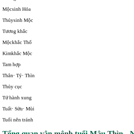
Mộc
sinh
Hỏa
Thủy
sinh
Mộc
Tương khắc
Mộc
khắc
Thổ
Kim
khắc
Mộc
Tam hợp
Thân· Tý· Thìn
Thủy cục
Tứ hành xung
Tuất· Sửu· Mùi
Tuổi nên tránh
Tổng quan vận mệnh tuổi Mậu Thìn -