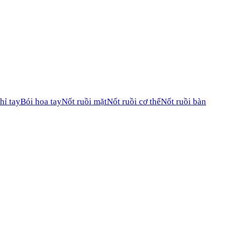
hỉ tay
Bói hoa tay
Nốt ruồi mặt
Nốt ruồi cơ thể
Nốt ruồi bàn