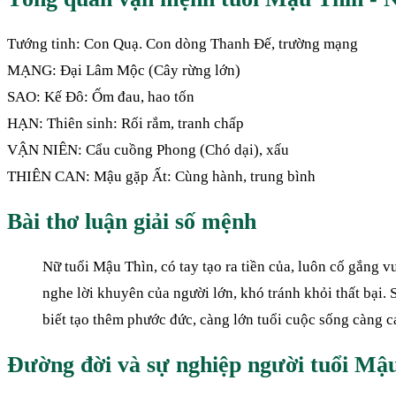
Tướng tinh: Con Quạ. Con dòng Thanh Đế, trường mạng
MẠNG: Đại Lâm Mộc (Cây rừng lớn)
SAO: Kế Đô: Ốm đau, hao tốn
HẠN: Thiên sinh: Rối rắm, tranh chấp
VẬN NIÊN: Cẩu cuồng Phong (Chó dại), xấu
THIÊN CAN: Mậu gặp Ất: Cùng hành, trung bình
Bài thơ luận giải số mệnh
Nữ tuổi Mậu Thìn, có tay tạo ra tiền của, luôn cố gắng 
nghe lời khuyên của người lớn, khó tránh khỏi thất bại. 
biết tạo thêm phước đức, càng lớn tuổi cuộc sống càng c
Đường đời và sự nghiệp người tuổi Mậ