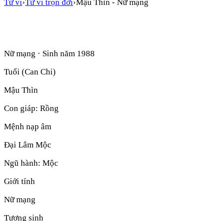
Tử vi
›
Tử vi trọn đời
›
Mậu Thìn
-
Nữ mạng
Nữ mạng
· Sinh năm
1988
Tuổi (Can Chi)
Mậu Thìn
Con giáp:
Rồng
Mệnh nạp âm
Đại Lâm Mộc
Ngũ hành:
Mộc
Giới tính
Nữ mạng
Tương sinh