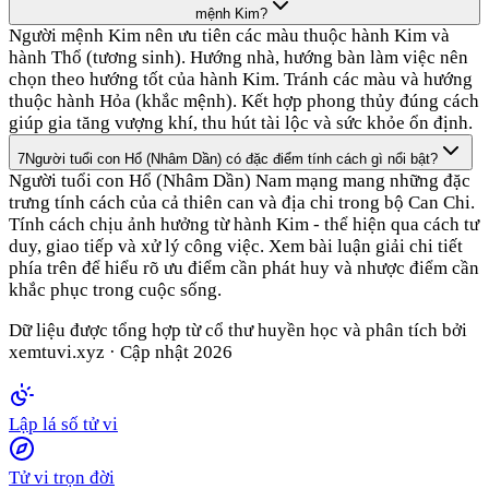
mệnh Kim?
Người mệnh Kim nên ưu tiên các màu thuộc hành Kim và
hành Thổ (tương sinh). Hướng nhà, hướng bàn làm việc nên
chọn theo hướng tốt của hành Kim. Tránh các màu và hướng
thuộc hành Hỏa (khắc mệnh). Kết hợp phong thủy đúng cách
giúp gia tăng vượng khí, thu hút tài lộc và sức khỏe ổn định.
7
Người tuổi con Hổ (Nhâm Dần) có đặc điểm tính cách gì nổi bật?
Người tuổi con Hổ (Nhâm Dần) Nam mạng mang những đặc
trưng tính cách của cả thiên can và địa chi trong bộ Can Chi.
Tính cách chịu ảnh hưởng từ hành Kim - thể hiện qua cách tư
duy, giao tiếp và xử lý công việc. Xem bài luận giải chi tiết
phía trên để hiểu rõ ưu điểm cần phát huy và nhược điểm cần
khắc phục trong cuộc sống.
Dữ liệu được tổng hợp từ cổ thư huyền học và phân tích bởi
xemtuvi.xyz · Cập nhật
2026
Lập lá số tử vi
Tử vi trọn đời