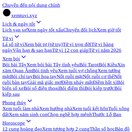
Chuyển đến nội dung chính
xemtuvi.xyz
Lịch & ngày tốt
Lịch vạn sự
Xem ngày tốt xấu
Chuyển đổi lịch
Xem giờ tốt
Tử vi
Lá số tử vi
Xem bát tự (tứ trụ)
Tử vi trọn đời
Tử vi hàng
ngày
Vận hạn & sao hạn
Tử vi 12 con giáp
Tử vi năm 2026
Xem bói
Bói bài Tây
Xem bói bài Tây tình yêu
Bói Tarot
Bói Kiều
Xin
xăm Quan Âm
Bói tình yêu
Xem tuổi vợ chồng
Xem tướng
mặt
Bói chỉ tay
Bói hoa tay
Nốt ruồi mặt
Nốt ruồi cơ thể
Nốt
ruồi bàn tay
Giải mã giấc mơ
Điềm nháy mắt
Điềm hắt xì
Bói
biển số xe
Bói số điện thoại
Bói điểm thi
Bói kiếp trước
Bói
kiếp sau
Phong thủy
Xem tuổi làm nhà
Xem hướng nhà
Xem tuổi kết hôn
Tuổi xông
đất
Xem năm sinh con
Chọn nghề hợp mệnh
Thước Lỗ Ban
Horoscope
12 cung hoàng đạo
Xem tương hợp 2 cung
Thần số học
Bản đồ