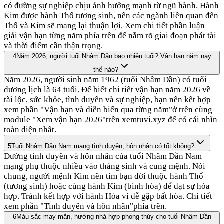
có đường sự nghiệp chịu ảnh hưởng mạnh từ ngũ hành. Hành
Kim được hành Thổ tương sinh, nên các ngành liên quan đến
Thổ và Kim sẽ mang lại thuận lợi. Xem chi tiết phần luận
giải vận hạn từng năm phía trên để nắm rõ giai đoạn phát tài
và thời điểm cần thận trọng.
4
Năm 2026, người tuổi Nhâm Dần bao nhiêu tuổi? Vận hạn năm nay
thế nào?
Năm 2026, người sinh năm 1962 (tuổi Nhâm Dần) có tuổi
dương lịch là 64 tuổi. Để biết chi tiết vận hạn năm 2026 về
tài lộc, sức khỏe, tình duyên và sự nghiệp, bạn nên kết hợp
xem phần "Vận hạn và diễn biến qua từng năm"ở trên cùng
module "Xem vận hạn 2026"trên xemtuvi.xyz để có cái nhìn
toàn diện nhất.
5
Tuổi Nhâm Dần Nam mạng tình duyên, hôn nhân có tốt không?
Đường tình duyên và hôn nhân của tuổi Nhâm Dần Nam
mạng phụ thuộc nhiều vào tháng sinh và cung mệnh. Nói
chung, người mệnh Kim nên tìm bạn đời thuộc hành Thổ
(tương sinh) hoặc cùng hành Kim (bình hòa) để đạt sự hòa
hợp. Tránh kết hợp với hành Hỏa vì dễ gặp bất hòa. Chi tiết
xem phần "Tình duyên và hôn nhân"phía trên.
6
Màu sắc may mắn, hướng nhà hợp phong thủy cho tuổi Nhâm Dần