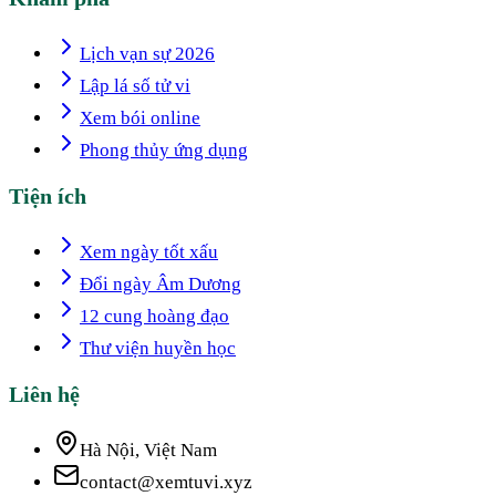
Lịch vạn sự 2026
Lập lá số tử vi
Xem bói online
Phong thủy ứng dụng
Tiện ích
Xem ngày tốt xấu
Đổi ngày Âm Dương
12 cung hoàng đạo
Thư viện huyền học
Liên hệ
Hà Nội, Việt Nam
contact@xemtuvi.xyz