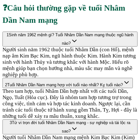
❓
Câu hỏi thường gặp về tuổi
Nhâm
Dần
Nam mạng
1
Sinh năm 1962 mệnh gì? Tuổi Nhâm Dần Nam mạng thuộc ngũ hành
nào?
Người sinh năm 1962 thuộc tuổi Nhâm Dần (con Hổ), mệnh
nạp âm Kim Bạc Kim, ngũ hành thuộc Kim. Hành Kim tương
sinh với hành Thủy và tương khắc với hành Mộc. Hiểu rõ
mệnh giúp bạn chọn hướng nhà, màu sắc may mắn và nghề
nghiệp phù hợp.
2
Tuổi Nhâm Dần Nam mạng hợp với tuổi nào nhất? Kỵ tuổi nào?
Theo tam hợp, tuổi Nhâm Dần hợp nhất với các tuổi Dần,
Ngọ, Tuất (Hỏa cục). Đây là nhóm tam hợp tương trợ trong
công việc, tình cảm và hợp tác kinh doanh. Ngược lại, cần
tránh các tuổi thuộc tứ hành xung gồm Thân, Tỵ, Hợi - đây là
những tuổi dễ xảy ra mâu thuẫn, xung khắc.
3
Tử vi trọn đời tuổi Nhâm Dần Nam mạng - sự nghiệp và tài lộc ra
sao?
Người tuổi Nhâm Dần Nam mạng mệnh Kim Bạc Kim (Kim)