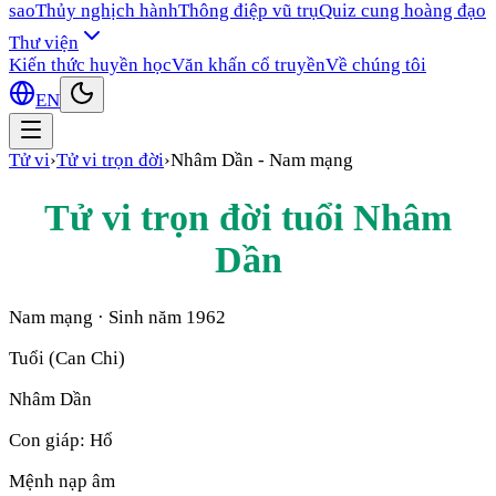
sao
Thủy nghịch hành
Thông điệp vũ trụ
Quiz cung hoàng đạo
Thư viện
Kiến thức huyền học
Văn khấn cổ truyền
Về chúng tôi
EN
Tử vi
›
Tử vi trọn đời
›
Nhâm Dần
-
Nam mạng
Tử vi trọn đời tuổi
Nhâm
Dần
Nam mạng
· Sinh năm
1962
Tuổi (Can Chi)
Nhâm Dần
Con giáp:
Hổ
Mệnh nạp âm