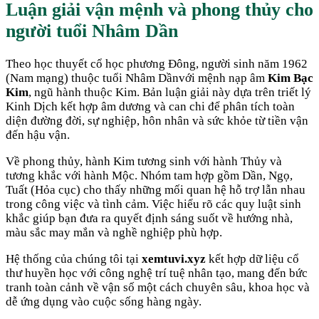
Luận giải vận mệnh và phong thủy cho
người tuổi
Nhâm Dần
Theo học thuyết cổ học phương Đông, người sinh năm
1962
(
Nam mạng
) thuộc tuổi
Nhâm Dần
với mệnh nạp âm
Kim Bạc
Kim
, ngũ hành thuộc
Kim
. Bản luận giải này dựa trên triết lý
Kinh Dịch kết hợp âm dương và can chi để phân tích toàn
diện đường đời, sự nghiệp, hôn nhân và sức khỏe từ tiền vận
đến hậu vận.
Về phong thủy, hành
Kim
tương sinh với hành
Thủy
và
tương khắc với hành
Mộc
. Nhóm tam hợp gồm
Dần, Ngọ,
Tuất
(
Hỏa cục
) cho thấy những mối quan hệ hỗ trợ lẫn nhau
trong công việc và tình cảm. Việc hiểu rõ các quy luật sinh
khắc giúp bạn đưa ra quyết định sáng suốt về hướng nhà,
màu sắc may mắn và nghề nghiệp phù hợp.
Hệ thống của chúng tôi tại
xemtuvi.xyz
kết hợp dữ liệu cổ
thư huyền học với công nghệ trí tuệ nhân tạo, mang đến bức
tranh toàn cảnh về vận số một cách chuyên sâu, khoa học và
dễ ứng dụng vào cuộc sống hàng ngày.