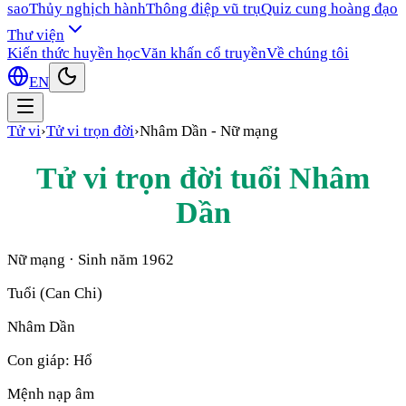
sao
Thủy nghịch hành
Thông điệp vũ trụ
Quiz cung hoàng đạo
Thư viện
Kiến thức huyền học
Văn khấn cổ truyền
Về chúng tôi
EN
Tử vi
›
Tử vi trọn đời
›
Nhâm Dần
-
Nữ mạng
Tử vi trọn đời tuổi
Nhâm
Dần
Nữ mạng
· Sinh năm
1962
Tuổi (Can Chi)
Nhâm Dần
Con giáp:
Hổ
Mệnh nạp âm