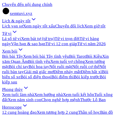
Chuyển đến nội dung chính
xemtuvi.xyz
Lịch & ngày tốt
Lịch vạn sự
Xem ngày tốt xấu
Chuyển đổi lịch
Xem giờ tốt
Tử vi
Lá số tử vi
Xem bát tự (tứ trụ)
Tử vi trọn đời
Tử vi hàng
ngày
Vận hạn & sao hạn
Tử vi 12 con giáp
Tử vi năm 2026
Xem bói
Bói bài Tây
Xem bói bài Tây tình yêu
Bói Tarot
Bói Kiều
Xin
xăm Quan Âm
Bói tình yêu
Xem tuổi vợ chồng
Xem tướng
mặt
Bói chỉ tay
Bói hoa tay
Nốt ruồi mặt
Nốt ruồi cơ thể
Nốt
ruồi bàn tay
Giải mã giấc mơ
Điềm nháy mắt
Điềm hắt xì
Bói
biển số xe
Bói số điện thoại
Bói điểm thi
Bói kiếp trước
Bói
kiếp sau
Phong thủy
Xem tuổi làm nhà
Xem hướng nhà
Xem tuổi kết hôn
Tuổi xông
đất
Xem năm sinh con
Chọn nghề hợp mệnh
Thước Lỗ Ban
Horoscope
12 cung hoàng đạo
Xem tương hợp 2 cung
Thần số học
Bản đồ