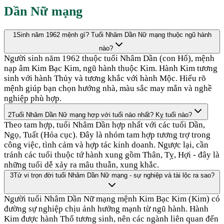
Dần
Nữ mạng
1
Sinh năm 1962 mệnh gì? Tuổi Nhâm Dần Nữ mạng thuộc ngũ hành
nào?
Người sinh năm 1962 thuộc tuổi Nhâm Dần (con Hổ), mệnh
nạp âm Kim Bạc Kim, ngũ hành thuộc Kim. Hành Kim tương
sinh với hành Thủy và tương khắc với hành Mộc. Hiểu rõ
mệnh giúp bạn chọn hướng nhà, màu sắc may mắn và nghề
nghiệp phù hợp.
2
Tuổi Nhâm Dần Nữ mạng hợp với tuổi nào nhất? Kỵ tuổi nào?
Theo tam hợp, tuổi Nhâm Dần hợp nhất với các tuổi Dần,
Ngọ, Tuất (Hỏa cục). Đây là nhóm tam hợp tương trợ trong
công việc, tình cảm và hợp tác kinh doanh. Ngược lại, cần
tránh các tuổi thuộc tứ hành xung gồm Thân, Tỵ, Hợi - đây là
những tuổi dễ xảy ra mâu thuẫn, xung khắc.
3
Tử vi trọn đời tuổi Nhâm Dần Nữ mạng - sự nghiệp và tài lộc ra sao?
Người tuổi Nhâm Dần Nữ mạng mệnh Kim Bạc Kim (Kim) có
đường sự nghiệp chịu ảnh hưởng mạnh từ ngũ hành. Hành
Kim được hành Thổ tương sinh, nên các ngành liên quan đến