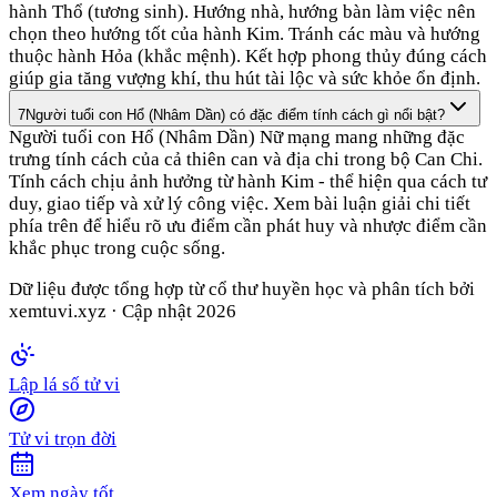
hành Thổ (tương sinh). Hướng nhà, hướng bàn làm việc nên
chọn theo hướng tốt của hành Kim. Tránh các màu và hướng
thuộc hành Hỏa (khắc mệnh). Kết hợp phong thủy đúng cách
giúp gia tăng vượng khí, thu hút tài lộc và sức khỏe ổn định.
7
Người tuổi con Hổ (Nhâm Dần) có đặc điểm tính cách gì nổi bật?
Người tuổi con Hổ (Nhâm Dần) Nữ mạng mang những đặc
trưng tính cách của cả thiên can và địa chi trong bộ Can Chi.
Tính cách chịu ảnh hưởng từ hành Kim - thể hiện qua cách tư
duy, giao tiếp và xử lý công việc. Xem bài luận giải chi tiết
phía trên để hiểu rõ ưu điểm cần phát huy và nhược điểm cần
khắc phục trong cuộc sống.
Dữ liệu được tổng hợp từ cổ thư huyền học và phân tích bởi
xemtuvi.xyz · Cập nhật
2026
Lập lá số tử vi
Tử vi trọn đời
Xem ngày tốt