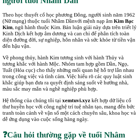
người tuổi
Nhâm Dần
Theo học thuyết cổ học phương Đông, người sinh năm
1962
(
Nữ mạng
) thuộc tuổi
Nhâm Dần
với mệnh nạp âm
Kim Bạc
Kim
, ngũ hành thuộc
Kim
. Bản luận giải này dựa trên triết lý
Kinh Dịch kết hợp âm dương và can chi để phân tích toàn
diện đường đời, sự nghiệp, hôn nhân và sức khỏe từ tiền vận
đến hậu vận.
Về phong thủy, hành
Kim
tương sinh với hành
Thủy
và
tương khắc với hành
Mộc
. Nhóm tam hợp gồm
Dần, Ngọ,
Tuất
(
Hỏa cục
) cho thấy những mối quan hệ hỗ trợ lẫn nhau
trong công việc và tình cảm. Việc hiểu rõ các quy luật sinh
khắc giúp bạn đưa ra quyết định sáng suốt về hướng nhà,
màu sắc may mắn và nghề nghiệp phù hợp.
Hệ thống của chúng tôi tại
xemtuvi.xyz
kết hợp dữ liệu cổ
thư huyền học với công nghệ trí tuệ nhân tạo, mang đến bức
tranh toàn cảnh về vận số một cách chuyên sâu, khoa học và
dễ ứng dụng vào cuộc sống hàng ngày.
❓
Câu hỏi thường gặp về tuổi
Nhâm