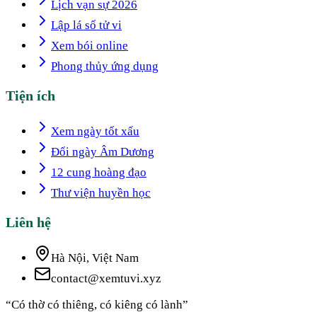
Lịch vạn sự 2026
Lập lá số tử vi
Xem bói online
Phong thủy ứng dụng
Tiện ích
Xem ngày tốt xấu
Đổi ngày Âm Dương
12 cung hoàng đạo
Thư viện huyền học
Liên hệ
Hà Nội, Việt Nam
contact@xemtuvi.xyz
“Có thờ có thiêng, có kiêng có lành”