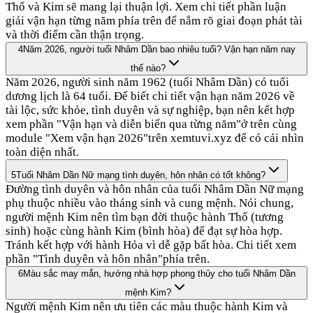
Thổ và Kim sẽ mang lại thuận lợi. Xem chi tiết phần luận
giải vận hạn từng năm phía trên để nắm rõ giai đoạn phát tài
và thời điểm cần thận trọng.
4
Năm 2026, người tuổi Nhâm Dần bao nhiêu tuổi? Vận hạn năm nay
thế nào?
Năm 2026, người sinh năm 1962 (tuổi Nhâm Dần) có tuổi
dương lịch là 64 tuổi. Để biết chi tiết vận hạn năm 2026 về
tài lộc, sức khỏe, tình duyên và sự nghiệp, bạn nên kết hợp
xem phần "Vận hạn và diễn biến qua từng năm"ở trên cùng
module "Xem vận hạn 2026"trên xemtuvi.xyz để có cái nhìn
toàn diện nhất.
5
Tuổi Nhâm Dần Nữ mạng tình duyên, hôn nhân có tốt không?
Đường tình duyên và hôn nhân của tuổi Nhâm Dần Nữ mạng
phụ thuộc nhiều vào tháng sinh và cung mệnh. Nói chung,
người mệnh Kim nên tìm bạn đời thuộc hành Thổ (tương
sinh) hoặc cùng hành Kim (bình hòa) để đạt sự hòa hợp.
Tránh kết hợp với hành Hỏa vì dễ gặp bất hòa. Chi tiết xem
phần "Tình duyên và hôn nhân"phía trên.
6
Màu sắc may mắn, hướng nhà hợp phong thủy cho tuổi Nhâm Dần
mệnh Kim?
Người mệnh Kim nên ưu tiên các màu thuộc hành Kim và