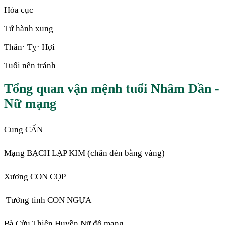
Hỏa cục
Tứ hành xung
Thân· Tỵ· Hợi
Tuổi nên tránh
Tổng quan vận mệnh tuổi Nhâm Dần -
Nữ mạng
Cung CẤN
Mạng BẠCH LẠP KIM (chân đèn bằng vàng)
Xương CON CỌP
Tướng tinh CON NGỰA
Bà Cửu Thiên Huyền Nữ độ mạng.