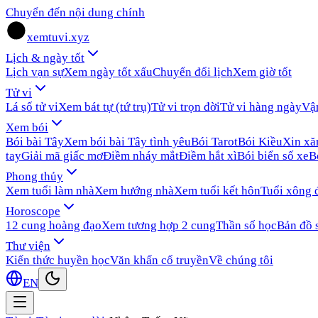
Chuyển đến nội dung chính
xemtuvi.xyz
Lịch & ngày tốt
Lịch vạn sự
Xem ngày tốt xấu
Chuyển đổi lịch
Xem giờ tốt
Tử vi
Lá số tử vi
Xem bát tự (tứ trụ)
Tử vi trọn đời
Tử vi hàng ngày
Vậ
Xem bói
Bói bài Tây
Xem bói bài Tây tình yêu
Bói Tarot
Bói Kiều
Xin x
tay
Giải mã giấc mơ
Điềm nháy mắt
Điềm hắt xì
Bói biển số xe
B
Phong thủy
Xem tuổi làm nhà
Xem hướng nhà
Xem tuổi kết hôn
Tuổi xông 
Horoscope
12 cung hoàng đạo
Xem tương hợp 2 cung
Thần số học
Bản đồ 
Thư viện
Kiến thức huyền học
Văn khấn cổ truyền
Về chúng tôi
EN