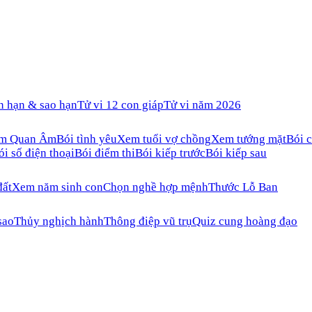
n hạn & sao hạn
Tử vi 12 con giáp
Tử vi năm 2026
ăm Quan Âm
Bói tình yêu
Xem tuổi vợ chồng
Xem tướng mặt
Bói c
ói số điện thoại
Bói điểm thi
Bói kiếp trước
Bói kiếp sau
đất
Xem năm sinh con
Chọn nghề hợp mệnh
Thước Lỗ Ban
sao
Thủy nghịch hành
Thông điệp vũ trụ
Quiz cung hoàng đạo