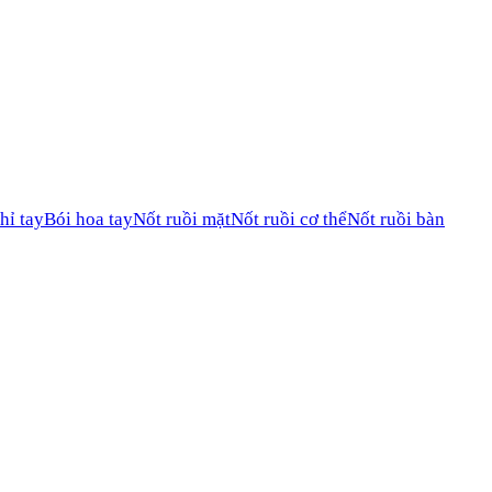
hỉ tay
Bói hoa tay
Nốt ruồi mặt
Nốt ruồi cơ thể
Nốt ruồi bàn