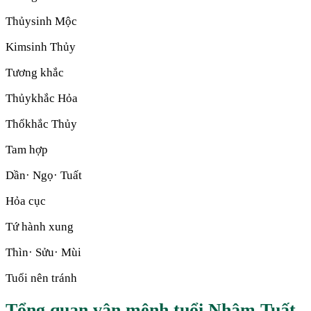
Thủy
sinh
Mộc
Kim
sinh
Thủy
Tương khắc
Thủy
khắc
Hỏa
Thổ
khắc
Thủy
Tam hợp
Dần· Ngọ· Tuất
Hỏa cục
Tứ hành xung
Thìn· Sửu· Mùi
Tuổi nên tránh
Tổng quan vận mệnh tuổi Nhâm Tuất 