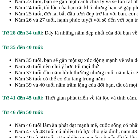
Năm 23 tuổi, bạn sẽ gặp một cảnh chia ly và sẽ tốn rất n
Năm 24 tuổi, tài lộc của bạn rất khá nhưng bạn sẽ gặp ph
Năm 25 tuổi, đời lại bắt đầu tươi đẹp trở lại với bạn, c
Năm 26 và 27 tuổi, hạnh phúc tuyệt vời sẽ đến với bạn t
Từ 28 đến 34 tuổi
: Đây là những năm đẹp nhất của đời bạn về 
Từ 35 đến 40 tuổi:
Năm 35 tuổi, bạn sẽ gặp một sự xúc động mạnh về vấn đề
Năm 36 tuổi nên chú ý hơn tới mọi thứ
Năm 37 tuổi đầu năm bình thường nhưng cuối năm lại sẽ 
Năm 38 tuổi có thể có đại tang trong năm
Năm 39 và 40 tuổi năm trầm lặng của đời bạn, tất cả mọi
Từ 41 đến 45 tuổi:
Thời gian phát triển về tài lộc và tình cảm
Từ 46 đến 50 tuổi:
Năm 46 tuổi làm ăn phát đạt mạnh mẽ, cuộc sống có phầ
Năm 47 và 48 tuổi có nhiều trở lực cho gia đình, năm 48
Năm 49 và 50 tuổi gặp nhiều may mắn về vấn đề tài lộc, g