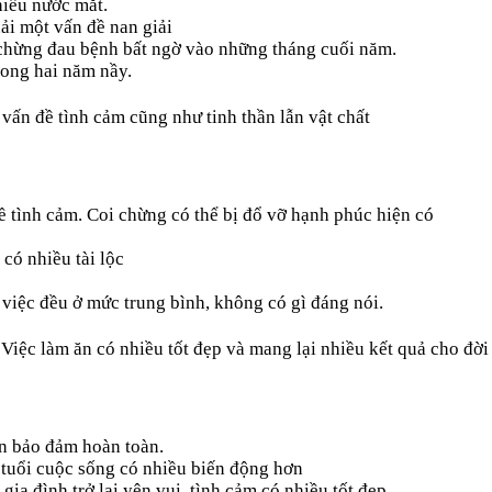
hiều nước mắt.
ải một vấn đề nan giải
oi chừng đau bệnh bất ngờ vào những tháng cuối năm.
rong hai năm nầy.
vấn đề tình cảm cũng như tinh thần lẫn vật chất
 tình cảm. Coi chừng có thể bị đổ vỡ hạnh phúc hiện có
có nhiều tài lộc
 việc đều ở mức trung bình, không có gì đáng nói.
. Việc làm ăn có nhiều tốt đẹp và mang lại nhiều kết quả cho đờ
n bảo đảm hoàn toàn.
 tuổi cuộc sống có nhiều biến động hơn
ia đình trở lại yên vui, tình cảm có nhiều tốt đẹp.