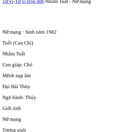
Tử vi
›
Tử vi trọn đời
›
Nhâm Tuất
-
Nữ mạng
Nữ mạng
· Sinh năm
1982
Tuổi (Can Chi)
Nhâm Tuất
Con giáp:
Chó
Mệnh nạp âm
Đại Hải Thủy
Ngũ hành:
Thủy
Giới tính
Nữ mạng
Tương sinh