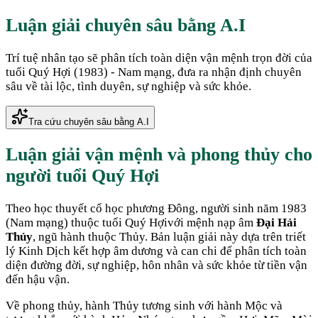
Luận giải chuyên sâu bằng A.I
Trí tuệ nhân tạo sẽ phân tích toàn diện vận mệnh trọn đời của
tuổi
Quý Hợi
(
1983
) -
Nam
mạng, đưa ra nhận định chuyên
sâu về tài lộc, tình duyên, sự nghiệp và sức khỏe.
Tra cứu chuyên sâu bằng A.I
Luận giải vận mệnh và phong thủy cho
người tuổi
Quý Hợi
Theo học thuyết cổ học phương Đông, người sinh năm
1983
(
Nam mạng
) thuộc tuổi
Quý Hợi
với mệnh nạp âm
Đại Hải
Thủy
, ngũ hành thuộc
Thủy
. Bản luận giải này dựa trên triết
lý Kinh Dịch kết hợp âm dương và can chi để phân tích toàn
diện đường đời, sự nghiệp, hôn nhân và sức khỏe từ tiền vận
đến hậu vận.
Về phong thủy, hành
Thủy
tương sinh với hành
Mộc
và