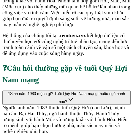
tương khắc với hành
Hỏa
. Nhóm tam hợp gồm
Hợi, Mão, Mùi
(
Mộc cục
) cho thấy những mối quan hệ hỗ trợ lẫn nhau trong
công việc và tình cảm. Việc hiểu rõ các quy luật sinh khắc
giúp bạn đưa ra quyết định sáng suốt về hướng nhà, màu sắc
may mắn và nghề nghiệp phù hợp.
Hệ thống của chúng tôi tại
xemtuvi.xyz
kết hợp dữ liệu cổ
thư huyền học với công nghệ trí tuệ nhân tạo, mang đến bức
tranh toàn cảnh về vận số một cách chuyên sâu, khoa học và
dễ ứng dụng vào cuộc sống hàng ngày.
❓
Câu hỏi thường gặp về tuổi
Quý Hợi
Nam mạng
1
Sinh năm 1983 mệnh gì? Tuổi Quý Hợi Nam mạng thuộc ngũ hành
nào?
Người sinh năm 1983 thuộc tuổi Quý Hợi (con Lợn), mệnh
nạp âm Đại Hải Thủy, ngũ hành thuộc Thủy. Hành Thủy
tương sinh với hành Mộc và tương khắc với hành Hỏa. Hiểu
rõ mệnh giúp bạn chọn hướng nhà, màu sắc may mắn và
nghề nghiệp phù hợp.