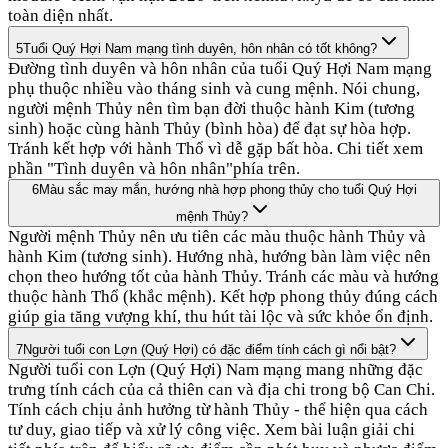
toàn diện nhất.
5
Tuổi Quý Hợi Nam mạng tình duyên, hôn nhân có tốt không?
Đường tình duyên và hôn nhân của tuổi Quý Hợi Nam mạng
phụ thuộc nhiều vào tháng sinh và cung mệnh. Nói chung,
người mệnh Thủy nên tìm bạn đời thuộc hành Kim (tương
sinh) hoặc cùng hành Thủy (bình hòa) để đạt sự hòa hợp.
Tránh kết hợp với hành Thổ vì dễ gặp bất hòa. Chi tiết xem
phần "Tình duyên và hôn nhân"phía trên.
6
Màu sắc may mắn, hướng nhà hợp phong thủy cho tuổi Quý Hợi
mệnh Thủy?
Người mệnh Thủy nên ưu tiên các màu thuộc hành Thủy và
hành Kim (tương sinh). Hướng nhà, hướng bàn làm việc nên
chọn theo hướng tốt của hành Thủy. Tránh các màu và hướng
thuộc hành Thổ (khắc mệnh). Kết hợp phong thủy đúng cách
giúp gia tăng vượng khí, thu hút tài lộc và sức khỏe ổn định.
7
Người tuổi con Lợn (Quý Hợi) có đặc điểm tính cách gì nổi bật?
Người tuổi con Lợn (Quý Hợi) Nam mạng mang những đặc
trưng tính cách của cả thiên can và địa chi trong bộ Can Chi.
Tính cách chịu ảnh hưởng từ hành Thủy - thể hiện qua cách
tư duy, giao tiếp và xử lý công việc. Xem bài luận giải chi