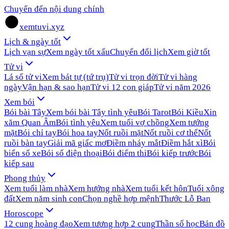
Chuyển đến nội dung chính
xemtuvi.xyz
Lịch & ngày tốt
Lịch vạn sự
Xem ngày tốt xấu
Chuyển đổi lịch
Xem giờ tốt
Tử vi
Lá số tử vi
Xem bát tự (tứ trụ)
Tử vi trọn đời
Tử vi hàng
ngày
Vận hạn & sao hạn
Tử vi 12 con giáp
Tử vi năm 2026
Xem bói
Bói bài Tây
Xem bói bài Tây tình yêu
Bói Tarot
Bói Kiều
Xin
xăm Quan Âm
Bói tình yêu
Xem tuổi vợ chồng
Xem tướng
mặt
Bói chỉ tay
Bói hoa tay
Nốt ruồi mặt
Nốt ruồi cơ thể
Nốt
ruồi bàn tay
Giải mã giấc mơ
Điềm nháy mắt
Điềm hắt xì
Bói
biển số xe
Bói số điện thoại
Bói điểm thi
Bói kiếp trước
Bói
kiếp sau
Phong thủy
Xem tuổi làm nhà
Xem hướng nhà
Xem tuổi kết hôn
Tuổi xông
đất
Xem năm sinh con
Chọn nghề hợp mệnh
Thước Lỗ Ban
Horoscope
12 cung hoàng đạo
Xem tương hợp 2 cung
Thần số học
Bản đồ