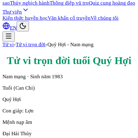
sao
Thủy nghịch hành
Thông điệp vũ trụ
Quiz cung hoàng đạo
Thư viện
Kiến thức huyền học
Văn khấn cổ truyền
Về chúng tôi
EN
Tử vi
›
Tử vi trọn đời
›
Quý Hợi
-
Nam mạng
Tử vi trọn đời tuổi
Quý Hợi
Nam mạng
· Sinh năm
1983
Tuổi (Can Chi)
Quý Hợi
Con giáp:
Lợn
Mệnh nạp âm
Đại Hải Thủy