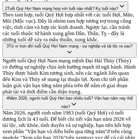
2
Tuổi Quý Hợi Nam mạng hợp với tuổi nào nhất? Kỵ tuổi nào?
Theo tam hợp, tuổi Quý Hợi hợp nhất với các tuổi Hợi, Mão,
Mùi (Mộc cục). Đây là nhóm tam hợp tương trợ trong công
việc, tình cảm và hợp tác kinh doanh. Ngược lại, cần tránh
các tuổi thuộc tứ hành xung gồm Dần, Thân, Tỵ - đây là
những tuổi dễ xảy ra mâu thuẫn, xung khắc.
3
Tử vi trọn đời tuổi Quý Hợi Nam mạng - sự nghiệp và tài lộc ra sao?
Người tuổi Quý Hợi Nam mạng mệnh Đại Hải Thủy (Thủy)
có đường sự nghiệp chịu ảnh hưởng mạnh từ ngũ hành. Hành
Thủy được hành Kim tương sinh, nên các ngành liên quan
đến Kim và Thủy sẽ mang lại thuận lợi. Xem chi tiết phần
luận giải vận hạn từng năm phía trên để nắm rõ giai đoạn
phát tài và thời điểm cần thận trọng.
4
Năm 2026, người tuổi Quý Hợi bao nhiêu tuổi? Vận hạn năm nay thế
nào?
Năm 2026, người sinh năm 1983 (tuổi Quý Hợi) có tuổi
dương lịch là 43 tuổi. Để biết chi tiết vận hạn năm 2026 về
tài lộc, sức khỏe, tình duyên và sự nghiệp, bạn nên kết hợp
xem phần "Vận hạn và diễn biến qua từng năm"ở trên cùng
module "Xem vận hạn 2026"trên xemtuvi.xyz để có cái nhìn